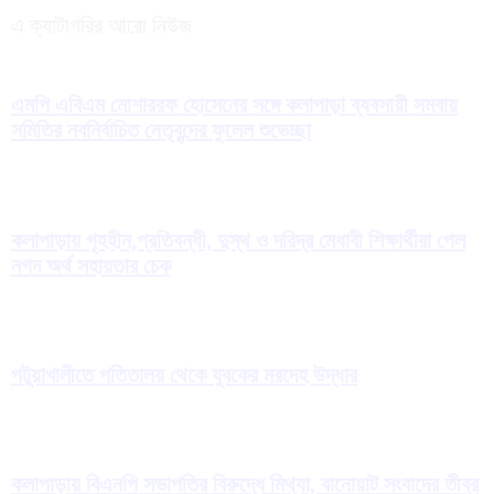
এ ক্যাটাগরির আরো নিউজ
এমপি এবিএম মোশাররফ হোসেনের সঙ্গে কলাপাড়া ব্যবসায়ী সমবায়
সমিতির নবনির্বাচিত নেতৃবৃন্দের ফুলেল শুভেচ্ছা
কলাপাড়ায় গৃহহীন,প্রতিবন্ধী, দুস্থ ও দরিদ্র মেধাবী শিক্ষার্থীরা পেল
নগদ অর্থ সহায়তার চেক
পটুয়াখালীতে পতিতালয় থেকে যুবকের মরদেহ উদ্ধার
কলাপাড়ায় বিএনপি সভাপতির বিরুদ্ধে মিথ্যা, বানোয়াট সংবাদের তীব্র