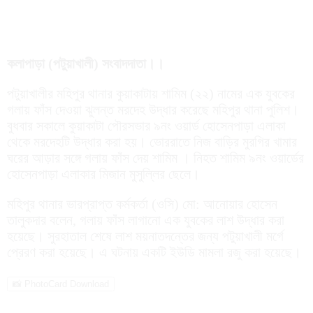
কলাপাড়া (পটুয়াখালী) সংবাদদাতা।।
পটুয়াখালীর মহিপুর থানার কুয়াকাটায় শামিম (২২) নামের এক যুবকের
গলায় ফাঁস দেওয়া ঝুলন্ত মরদেহ উদ্ধার করেছে মহিপুর থানা পুলিশ।
বুধবার সকালে কুয়াকাটা পৌরসভার ৯নং ওয়ার্ড হোসেনপাড়া এলাকা
থেকে মরদেহটি উদ্ধার করা হয়। ভোররাতে নিজ বাড়ির মুরগির খামার
ঘরের আড়ার সঙ্গে গলায় ফাঁস দেয় শামিম । নিহত শামিম ৯নং ওয়ার্ডের
হোসেনপাড়া এলাকার মিজান মুসুল্লির ছেলে।
মহিপুর থানার ভারপ্রাপ্ত কর্মকর্তা (ওসি) মো: আনোয়ার হোসেন
তালুকদার বলেন, গলায় ফাঁস লাগানো এক যুবকের লাশ উদ্ধার করা
হয়েছে। সুরহাতাল শেষে লাশ ময়নাতদন্তের জন্য পটুয়াখালী মর্গে
প্রেরণ করা হয়েছে। এ ঘটনায় একটি ইউডি মামলা রজু করা হয়েছে।
📸 PhotoCard Download