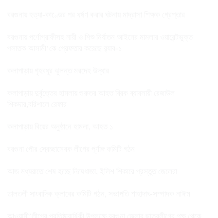
বরগুনায় হত্যা-কাণ্ডের পর ধর্ষণ করার ঘটনায় মাদ্রাসা শিক্ষক গ্রেপ্তার
বরগুনায় পর্ণোগ্রাফীসহ নারী ও শিশু নির্যাতন আইনের মামলার ওয়ারেন্টভুক্ত
পলাতক আসামী’কে গ্রেফতার করেছে র‌্যাব-১
কলাপাড়ায় গৃহবধূর ঝুলন্ত মরদেহ উদ্ধার
কলাপাড়ায় দুর্বৃত্তের হামলায় গুরুতর আহত ব্রিক ব্যাবসায়ী রেজাউল
শিকদার,বরিশালে রেফার
কলাপাড়ায় বিয়ের অনুষ্ঠানে হামলা, আহত ১
বরগুনা পৌর স্বেচ্ছাসেবক লীগের পূর্ণাঙ্গ কমিটি গঠন
আজ মধ্যরাতে শেষ হচ্ছে নিষেধাজ্ঞা, ইলিশ শিকারে প্রস্তুত জেলেরা
তালতলী সাংবাদিক ক্লাবের কমিটি গঠন, সভাপতি শাহাদাৎ-সম্পাদক নাঈম
আওয়ামী’লীগের প্রতিষ্ঠাবার্ষিকী উপলক্ষে বরগুনা জেলার ছাত্রলীগের পক্ষ থেকে