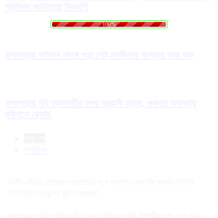
প্রতিবাদ জানিয়েছে বিএনপি
i
d
n
a
g
o
.
L
.
.
100%
কলাপাড়ায় পাটাতন ভেঙ্গে পড়া সেই মসজিদের সংস্কার কাজ শুরু
কলাপাড়ায় মুদি ব্যাবসায়ীর ওপর সন্ত্রাসী হামলা, গুরুতর অবস্থায়
বরিশালে রেফার
সর্বশেষ
সর্বাধিক
এমপি এবিএম মোশাররফ হোসেনের সঙ্গে কলাপাড়া ব্যবসায়ী সমবায় সমিতির
নবনির্বাচিত নেতৃবৃন্দের ফুলেল শুভেচ্ছা
কলাপাড়ায় গৃহহীন,প্রতিবন্ধী, দুস্থ ও দরিদ্র মেধাবী শিক্ষার্থীরা পেল নগদ অর্থ