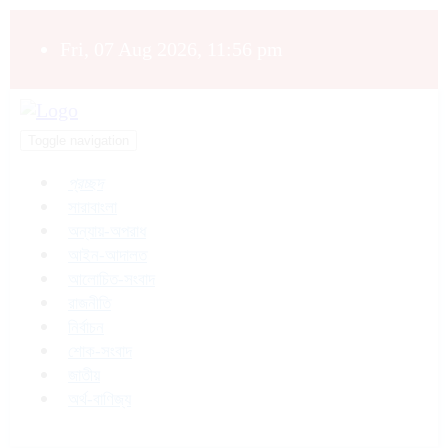
Fri, 07 Aug 2026, 11:56 pm
Toggle navigation
প্রচ্ছদ
সারাবাংলা
অন্যায়-অপরাধ
আইন-আদালত
আলোচিত-সংবাদ
রাজনীতি
নির্বাচন
শোক-সংবাদ
জাতীয়
অর্থ-বাণিজ্য