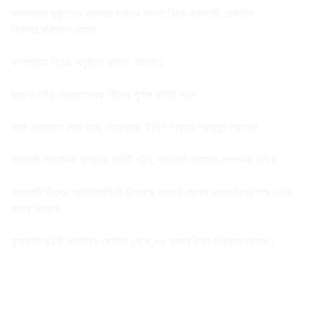
কলাপাড়ায় দুর্বৃত্তের হামলায় গুরুতর আহত ব্রিক ব্যাবসায়ী রেজাউল
শিকদার,বরিশালে রেফার
কলাপাড়ায় বিয়ের অনুষ্ঠানে হামলা, আহত ১
বরগুনা পৌর স্বেচ্ছাসেবক লীগের পূর্ণাঙ্গ কমিটি গঠন
আজ মধ্যরাতে শেষ হচ্ছে নিষেধাজ্ঞা, ইলিশ শিকারে প্রস্তুত জেলেরা
তালতলী সাংবাদিক ক্লাবের কমিটি গঠন, সভাপতি শাহাদাৎ-সম্পাদক নাঈম
আওয়ামী’লীগের প্রতিষ্ঠাবার্ষিকী উপলক্ষে বরগুনা জেলার ছাত্রলীগের পক্ষ থেকে
খাবার বিতরণ!
কুয়াকাটা দুইটি আবাসিক হোটেল থেকে,৭০ হাজার টাকা জরিমানা আদায়।