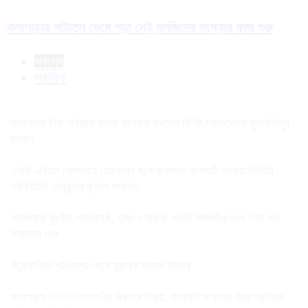
কলাপাড়ায় পাটাতন ভেঙ্গে পড়া সেই মসজিদের সংস্কার কাজ শুরু
সর্বশেষ
সর্বাধিক
কলাপাড়ায় নিজ অর্থায়নে রাস্তা সংস্কার করলেন বিশিষ্ট সমাজসেবক মুস্তাফিজুর
রহমান
এমপি এবিএম মোশাররফ হোসেনের সঙ্গে কলাপাড়া ব্যবসায়ী সমবায় সমিতির
নবনির্বাচিত নেতৃবৃন্দের ফুলেল শুভেচ্ছা
কলাপাড়ায় গৃহহীন,প্রতিবন্ধী, দুস্থ ও দরিদ্র মেধাবী শিক্ষার্থীরা পেল নগদ অর্থ
সহায়তার চেক
পটুয়াখালীতে পতিতালয় থেকে যুবকের মরদেহ উদ্ধার
কলাপাড়ায় বিএনপি সভাপতির বিরুদ্ধে মিথ্যা, বানোয়াট সংবাদের তীব্র প্রতিবাদ