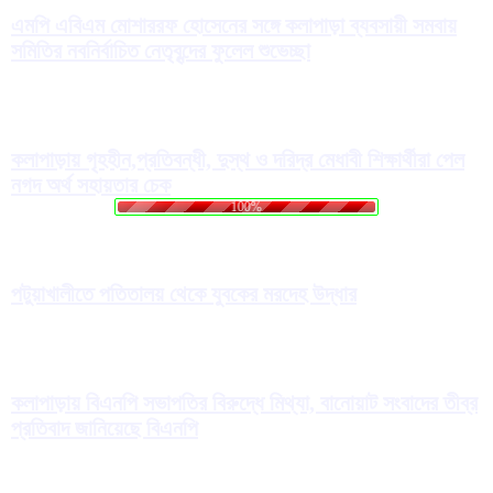
এমপি এবিএম মোশাররফ হোসেনের সঙ্গে কলাপাড়া ব্যবসায়ী সমবায়
সমিতির নবনির্বাচিত নেতৃবৃন্দের ফুলেল শুভেচ্ছা
কলাপাড়ায় গৃহহীন,প্রতিবন্ধী, দুস্থ ও দরিদ্র মেধাবী শিক্ষার্থীরা পেল
নগদ অর্থ সহায়তার চেক
.
.
.
g
n
i
d
a
o
L
100%
পটুয়াখালীতে পতিতালয় থেকে যুবকের মরদেহ উদ্ধার
কলাপাড়ায় বিএনপি সভাপতির বিরুদ্ধে মিথ্যা, বানোয়াট সংবাদের তীব্র
প্রতিবাদ জানিয়েছে বিএনপি