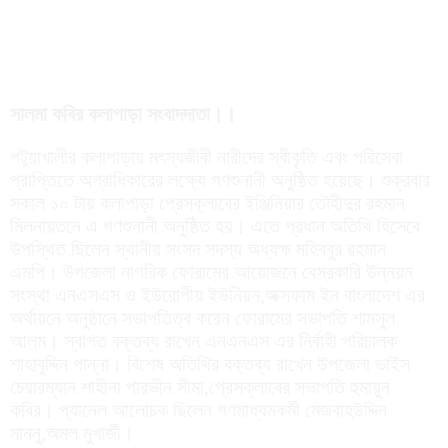
সালমা কবির কলাপাড়া সংবাদদাতা।।
পটুয়াখালীর কলাপাড়ায় মৎস্যজীবী নারীদের স্বীকৃতি এবং পরিসেবা
প্রাপ্তিতে অগ্রাধিকারের লক্ষ্যে গণশুনানী অনুষ্ঠিত হয়েছে। শুক্রবার
সকাল ১০ টায় কলাপাড়া প্রেসক্লাবের ইঞ্জিনিয়ার তৌহীদুর রহমান
মিলনায়তনে এ গণশুনানী অনুষ্ঠিত হয়। এতে প্রধান অতিথি হিসেবে
উপস্থিত ছিলেন স্থানীয় সংসদ সদস্য অধ্যক্ষ মহিববুর রহমান
এমপি। উপজেলা নাগরিক ফোরামের আয়োজনে বেসরকারি উন্নয়ন
সংস্থা এনএসএস ও ইউরোপীয় ইউনিয়ন,অক্সফাম ইন বাংলাদেশ এর
অর্থায়নে অনুষ্ঠানে সভাপতিত্ব করেন ফোরামের সভাপতি শামসুল
আলম। স্বাগত বক্তব্য রাখেন এনএনএস এর নির্বাহী পরিচালক
শাহাবুদ্দিন পান্না। বিশেষ অতিথির বক্তব্য রাখেন উপজেলা ভাইস
চেয়ারম্যান শাহীনা পারভীন সীমা,প্রেসক্লাবের সভাপতি হুমায়ুন
কবির। প্যানেল আলোচক ছিলেন গণমাধ্যমকর্মী মেজবাহউদ্দিন
মাননু,অমল মুখার্জী।