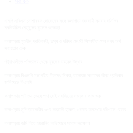
সর্বাধিক
এমপি এবিএম মোশাররফ হোসেনের সঙ্গে কলাপাড়া ব্যবসায়ী সমবায় সমিতির
নবনির্বাচিত নেতৃবৃন্দের ফুলেল শুভেচ্ছা
কলাপাড়ায় গৃহহীন,প্রতিবন্ধী, দুস্থ ও দরিদ্র মেধাবী শিক্ষার্থীরা পেল নগদ অর্থ
সহায়তার চেক
পটুয়াখালীতে পতিতালয় থেকে যুবকের মরদেহ উদ্ধার
কলাপাড়ায় বিএনপি সভাপতির বিরুদ্ধে মিথ্যা, বানোয়াট সংবাদের তীব্র প্রতিবাদ
জানিয়েছে বিএনপি
কলাপাড়ায় পাটাতন ভেঙ্গে পড়া সেই মসজিদের সংস্কার কাজ শুরু
কলাপাড়ায় মুদি ব্যাবসায়ীর ওপর সন্ত্রাসী হামলা, গুরুতর অবস্থায় বরিশালে রেফার
কলাপাড়ায় জমি নিয়ে হয়রানির অভিযোগে সংবাদ সম্মেলন