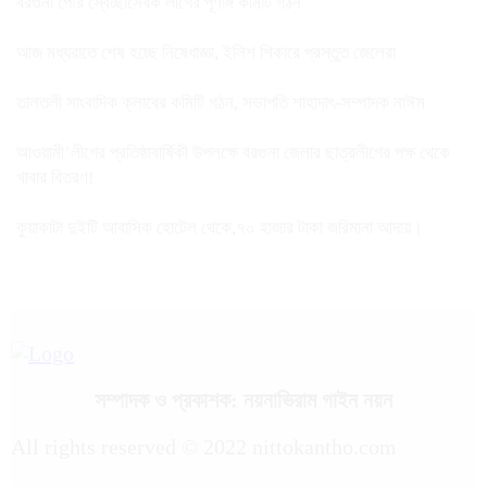
বরগুনা পৌর স্বেচ্ছাসেবক লীগের পূর্ণাঙ্গ কমিটি গঠন
আজ মধ্যরাতে শেষ হচ্ছে নিষেধাজ্ঞা, ইলিশ শিকারে প্রস্তুত জেলেরা
তালতলী সাংবাদিক ক্লাবের কমিটি গঠন, সভাপতি শাহাদাৎ-সম্পাদক নাঈম
আওয়ামী’লীগের প্রতিষ্ঠাবার্ষিকী উপলক্ষে বরগুনা জেলার ছাত্রলীগের পক্ষ থেকে
খাবার বিতরণ!
কুয়াকাটা দুইটি আবাসিক হোটেল থেকে,৭০ হাজার টাকা জরিমানা আদায়।
সম্পাদক ও প্রকাশক: নয়নাভিরাম গাইন নয়ন
All rights reserved © 2022 nittokantho.com