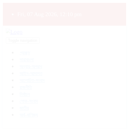
Fri, 07 Aug 2026, 12:10 pm
Toggle navigation
প্রচ্ছদ
সারাবাংলা
অন্যায়-অপরাধ
আইন-আদালত
আলোচিত-সংবাদ
রাজনীতি
নির্বাচন
শোক-সংবাদ
জাতীয়
অর্থ-বাণিজ্য