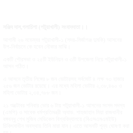
সঞ্জিব দাস,গলাচিপা (পটুয়াখালী) সংবাদদাতা।।
আগামী ২৬ নভেম্বর পটুয়াখালী-১ (সদর-মির্জাগঞ্জ দুমকি) আসনের
উপ-নির্বাচনে কে হবেন নৌকার মাঝি।
একটি পৌরসভা ও ২৫টি ইউনিয়ন ও ৩টি উপজেলা নিয়ে পটুয়াখালী-১
আসন গঠিত।
এ আসনে তৃতীয় লিঙ্গের ৮ জন ভোটারসহ সর্বমোট ৪ লক্ষ ৭৩ হাজার
২৫৬ জন ভোটার রয়েছে। এর মধ্যে মহিলা ভোটার ২,৩৮,৪৬০ ও
মহিলা ভোটার ২,৩৪,৭৮৮ জন।
২১ অক্টোবর শনিবার ভোর ৬ টায় পটুয়াখালী-১ আসনের সংসদ সদস্য
(এমপি) ও সাবেক ধর্মপ্রতিমন্ত্রী অ্যাড. শাহজাহান মিয়া রাজধানীর
বঙ্গবন্ধু শেখ মুজিব মেডিকেল বিশ্ববিদ্যালয়ে (বিএসএমএমইউ)
চিকিৎসাধীন অবস্থায় তিনি মারা যান। এতে আসনটি শূন্য ঘোষণা করা
হয়।