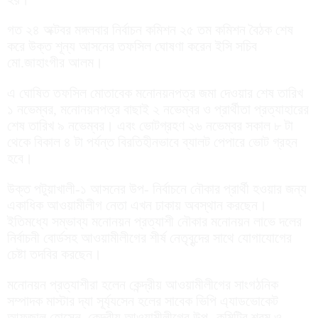
গত ২৪ অক্টবর মঙ্গলবার নির্বাচন কমিশন ২৫ তম কমিশন বৈঠক শেষ
করে উক্ত শূন্য আসনের তফসিল ঘোষণা করেন ইসি সচিব
মো.জাহাংগীর আলম।
এ ঘোষিত তফসিল মোতাবেক মনোনয়নপত্র জমা দেওয়ার শেষ তারিখ
১ নভেম্বর, মনোনয়নপত্র বাছাই ২ নভেম্বর ও প্রার্থীতা প্রত্যাহারের
শেষ তারিখ ৯ নভেম্বর। এবং ভোটগ্রহণ ২৬ নভেম্বর সকাল ৮ টা
থেকে বিকাল ৪ টা পর্যন্ত বিরতিহীনভাবে ব্যালট পেপারে ভোট গ্রহন
হবে।
উক্ত পটুয়াখালী-১ আসনের উপ- নির্বাচনে নৌকার প্রার্থী হওয়ার জন্য
একাধিক আওয়ামীলীগ নেতা এখন ঢাকায় অবস্থান করছেন।
ইতিমধ্যে সম্ভাব্য মনোনয়ন প্রত্যাশী নৌকার মনোনয়ন লাভে দলের
নির্বাচনী বোর্ডসহ আওয়ামীলীগের শীর্ষ নেতৃবৃন্দের সাথে যোগাযোগের
চেষ্টা তদবির করছেন।
মনোনয়ন প্রত্যাশীরা হলেন কেন্দ্রীয় আওয়ামীলীগের সাংগঠনিক
সম্পাদক মাস্টার দ্যা সূর্য্যসেন হলের সাবেক ভিপি এ্যাডভোকেট
আফজাল হোসেন, কেন্দ্রীয় আওয়ামীলীগের উপ- কমিটির শ্রম ও