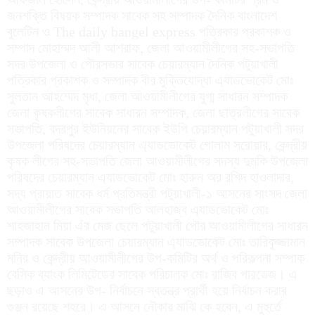
জনশক্তি বিষয়ক সম্পাদক সাবেক সহ সম্পাদক দৈনিক বাংলাদেশ
বুলেটিন ও The daily bangel express পত্রিকার প্রকাশক ও
সম্পাদ মোহাম্মদ আলী আশরাফ, জেলা আওয়ামীলীগের সহ-সভাপতি
সদর উপজেলা ও পৌরসভার সাবেক চেয়ারম্যান দৈনিক পটুয়াখালী
পত্রিকার প্রকাশক ও সম্পাদক বীর মুক্তিযোদ্ধা এ্যাডভোকেট মোঃ
সুলতান আহম্মেদ মৃধা, জেলা আওয়ামীলীগের যুগ্ম সাধারন সম্পাদক
জেলা কৃষকলীগের সাবেক সাধারন সম্পাদক, জেলা ছাত্রলীগের সাবেক
সভাপতি, বদরপুর ইউনিয়নের সাবেক ইউপি চেয়ারম্যান পটুয়াখালী সদর
উপজেলা পরিষদের চেয়ারম্যান এ্যাডভোকেট গোলাম সরোয়ার, কেন্দ্রীয়
কৃষক লীগের সহ-সভাপতি জেলা আওয়ামীলীগের সদস্য দুমকি উপজেলা
পরিষদের চেয়ারম্যান এ্যাডভোকেট মোঃ হারুন অর রশিদ হাওলাদার,
সদ্য প্রায়াত সাবেক ধর্ম প্রতিমন্ত্রী পটুয়াখালী-১ আসনের সাংসদ জেলা
আওয়ামীলীগের সাবেক সভাপতি আলহাজ্ব এ্যাডভোকেট মোঃ
শাহজাহান মিয়া এঁর মেজ ছেলে পটুয়াখালী পৌর আওয়ামীলীগের সাধারন
সম্পাদক সাবেক উপজেলা চেয়ারম্যান এ্যাডভোকেট মোঃ তারিকুজ্জামান
মনির ও কেন্দ্রীয় আওয়ামীলীগের উপ-কমিটির অর্থ ও পরিকল্পনা সম্পাক
বেসিক ব্যাংক লিমিটেডের সাবেক পরিচালক মোঃ রাজিব পারভেজ। এ
ছড়াও এ আসনের উপ- নির্বাচনে স্বতন্ত্র প্রার্থী হয়ে নির্বাচন করার
গুঞ্জন রয়েছে শহরে। এ আসনে নৌকার মাঝি কে হবেন, এ মুহুর্তে