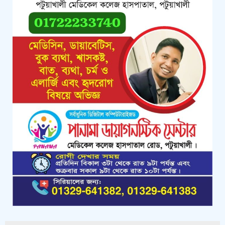
দি-খেপুপাড়া আরবান কো-অপারেটিভ
সোসাইটির সাধারণ সভা ও কমিটি গঠন
কলাপাড়ায় প্রান সংহতি” সম্মাননা পেলেন
এসিল্যান্ড