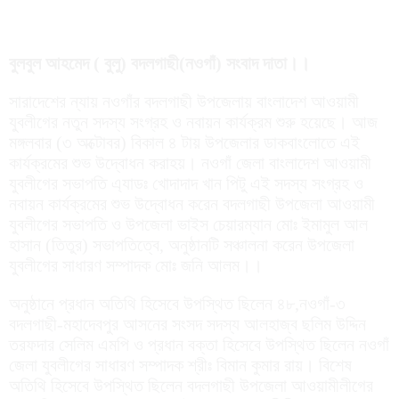
বুলবুল আহমেদ ( বুলু) বদলগাছী(নওগাঁ) সংবাদ দাতা।।
সারাদেশের ন্যায় নওগাঁর বদলগাছী উপজেলায় বাংলাদেশ আওয়ামী
যুবলীগের নতুন সদস্য সংগ্রহ ও নবায়ন কার্যক্রম শুরু হয়েছে। আজ
মঙ্গলবার (৩ অক্টোবর) বিকাল ৪ টায় উপজেলার ডাকবাংলোতে এই
কার্যক্রমের শুভ উদ্বোধন করাহয়। নওগাঁ জেলা বাংলাদেশ আওয়ামী
যুবলীগের সভাপতি এ্যাডঃ খোদাদাদ খান পিটু এই সদস্য সংগ্রহ ও
নবায়ন কার্যক্রমের শুভ উদ্বোধন করেন বদলগাছী উপজেলা আওয়ামী
যুবলীগের সভাপতি ও উপজেলা ভাইস চেয়ারম্যান মোঃ ইমামুল আল
হাসান (তিতুর) সভাপতিত্বে, অনুষ্ঠানটি সঞ্চালনা করেন উপজেলা
যুবলীগের সাধারণ সম্পাদক মোঃ জনি আলম।।
অনুষ্ঠানে প্রধান অতিথি হিসেবে উপস্থিত ছিলেন ৪৮,নওগাঁ-৩
বদলগাছী-মহাদেবপুর আসনের সংসদ সদস্য আলহাজ্ব ছলিম উদ্দিন
তরফদার সেলিম এমপি ও প্রধান বক্তা হিসেবে উপস্থিত ছিলেন নওগাঁ
জেলা যুবলীগের সাধারণ সম্পাদক শ্রীঃ বিমান কুমার রায়। বিশেষ
অতিথি হিসেবে উপস্থিত ছিলেন বদলগাছী উপজেলা আওয়ামীলীগের