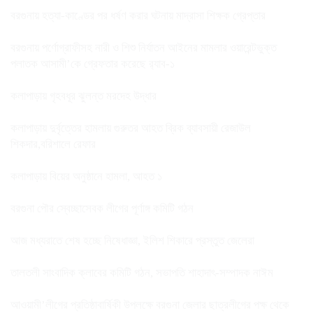
বরগুনায় হত্যা-কাণ্ডের পর ধর্ষণ করার ঘটনায় মাদ্রাসা শিক্ষক গ্রেপ্তার
বরগুনায় পর্ণোগ্রাফীসহ নারী ও শিশু নির্যাতন আইনের মামলার ওয়ারেন্টভুক্ত
পলাতক আসামী’কে গ্রেফতার করেছে র‌্যাব-১
কলাপাড়ায় গৃহবধূর ঝুলন্ত মরদেহ উদ্ধার
কলাপাড়ায় দুর্বৃত্তের হামলায় গুরুতর আহত ব্রিক ব্যাবসায়ী রেজাউল
শিকদার,বরিশালে রেফার
কলাপাড়ায় বিয়ের অনুষ্ঠানে হামলা, আহত ১
বরগুনা পৌর স্বেচ্ছাসেবক লীগের পূর্ণাঙ্গ কমিটি গঠন
আজ মধ্যরাতে শেষ হচ্ছে নিষেধাজ্ঞা, ইলিশ শিকারে প্রস্তুত জেলেরা
তালতলী সাংবাদিক ক্লাবের কমিটি গঠন, সভাপতি শাহাদাৎ-সম্পাদক নাঈম
আওয়ামী’লীগের প্রতিষ্ঠাবার্ষিকী উপলক্ষে বরগুনা জেলার ছাত্রলীগের পক্ষ থেকে