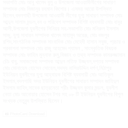
সভাপতি মোঃ আবু খালেদ বুলু ও উপজেলা আওয়ামীলীগের সাধারণ
সম্পাদক মোঃ মিজানুর রহমান কিশোর। এসময় আরো উপস্থিত
ছিলেন,বদলগাছী উপজেলা আওয়ামী লীগের যুগ্ম সাধারণ সম্পাদক মোঃ
আব্দুস সালাম মন্ডল,বন ও পরিবেশ সম্পাদক বিশিষ্ট ব্যবসায়ী মোঃ বাবুর
আলী,উপজেলা যুবলীগের সিনিয়র সহ-সভাপতি মোঃ মনিরুল ইসলাম
সাজু, যুগ্ম সাধারন সম্পাদক খালেদ মাহামুদ অরেঞ্জ, মোঃ বজলুর
রশিদ,সাংগঠনিক সম্পাদক সাংবাদিক মোঃ মেহেদী হাসান সবুজ, প্রচার ও
প্রকাশনা সম্পাদক মোঃ রাজু আহমেদ শ্যামল , সাংস্কৃতিক বিষয়ক
সম্পাদক মোঃ ফাহিম মুন্নাফ রুমু,বিজ্ঞান ও তথ্য সম্পাদক কামরুজ্জামান
চৌঃ বাবু, সমাজসেবা সম্পাদক আব্দুল লতিফ উজ্জ্বল,দপ্তর সম্পাদক
মোঃ মোনায়েম হোসেন সোহেল,সদস্য নাসিরউদ্দিন দর্পণ,মিঠাপুর
ইউনিয়ন যুবলীগের যুগ্ম আহ্বায়ক বিশিষ্ট ব্যবসায়ী মোঃ আতিকুল
ইসলাম,বদলগাছি সদর ইউনিয়ন যুবলীগের সাধারণ সম্পাদন জাহিদুল
ইসলাম জাহিদ,সাবেক ছাত্রনেতা শ্রীঃ উজ্জ্বল কুমার মন্ডল, যুবলীগ
নেতা মোঃ আনোয়ার হোসেন টগর সহ ০৮ টি ইউনিয়ন যুবলীগের বিপুল
সংখ্যক নেতৃবৃন্দ উপস্থিত ছিলেন।
📸 PhotoCard Download