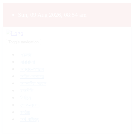
Sun, 09 Aug 2026, 08:54 am
Toggle navigation
প্রচ্ছদ
সারাবাংলা
অন্যায়-অপরাধ
আইন-আদালত
আলোচিত-সংবাদ
রাজনীতি
নির্বাচন
শোক-সংবাদ
জাতীয়
অর্থ-বাণিজ্য