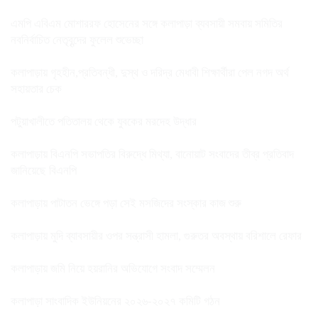
এমপি এবিএম মোশাররফ হোসেনের সঙ্গে কলাপাড়া ব্যবসায়ী সমবায় সমিতির
নবনির্বাচিত নেতৃবৃন্দের ফুলেল শুভেচ্ছা
কলাপাড়ায় গৃহহীন,প্রতিবন্ধী, দুস্থ ও দরিদ্র মেধাবী শিক্ষার্থীরা পেল নগদ অর্থ
সহায়তার চেক
পটুয়াখালীতে পতিতালয় থেকে যুবকের মরদেহ উদ্ধার
কলাপাড়ায় বিএনপি সভাপতির বিরুদ্ধে মিথ্যা, বানোয়াট সংবাদের তীব্র প্রতিবাদ
জানিয়েছে বিএনপি
কলাপাড়ায় পাটাতন ভেঙ্গে পড়া সেই মসজিদের সংস্কার কাজ শুরু
কলাপাড়ায় মুদি ব্যাবসায়ীর ওপর সন্ত্রাসী হামলা, গুরুতর অবস্থায় বরিশালে রেফার
কলাপাড়ায় জমি নিয়ে হয়রানির অভিযোগে সংবাদ সম্মেলন
কলাপাড়া সাংবাদিক ইউনিয়নের ২০২৬-২০২৭ কমিটি গঠন