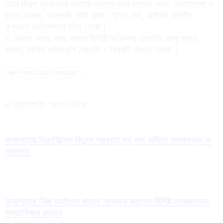
এনে বিকল্প ব্যবস্থায় ভিতরে প্রবেশ করে দেখেন, সবই এলোমেলো ও
রুমের দরজা, আলমারী সবই ভাঙ্গা। ট্যাপ কল, ঝর্নাসহ যাবতীয়
মূল্যবান জিনিসপত্র নিয়ে গেছে।
এ বিষয়ে ভোলা সদর থানার ডিউটি অফিসার এসআই আবু জাফর
বলেন, লিখিত অভিযোগ পেয়েছি। বিষয়টি তদন্ত চলছে।
📸 PhotoCard Download
এ ক্যাটাগরির আরো নিউজ
কলাপাড়ায় নিরবচ্ছিন্ন বিদ্যুৎ সরবরাহ সহ নান দাবিতে মানববন্ধন ও
সমাবেশ
কলাপাড়ায় নিজ অর্থায়নে রাস্তা সংস্কার করলেন বিশিষ্ট সমাজসেবক
মুস্তাফিজুর রহমান