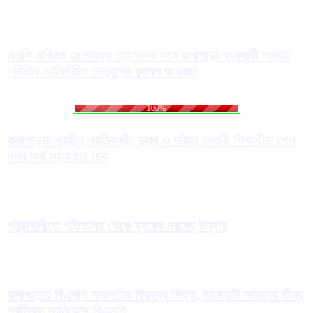
এমপি এবিএম মোশাররফ হোসেনের সঙ্গে কলাপাড়া ব্যবসায়ী সমবায়
সমিতির নবনির্বাচিত নেতৃবৃন্দের ফুলেল শুভেচ্ছা
.
.
.
g
n
i
d
a
o
L
100%
কলাপাড়ায় গৃহহীন,প্রতিবন্ধী, দুস্থ ও দরিদ্র মেধাবী শিক্ষার্থীরা পেল
নগদ অর্থ সহায়তার চেক
পটুয়াখালীতে পতিতালয় থেকে যুবকের মরদেহ উদ্ধার
কলাপাড়ায় বিএনপি সভাপতির বিরুদ্ধে মিথ্যা, বানোয়াট সংবাদের তীব্র
প্রতিবাদ জানিয়েছে বিএনপি