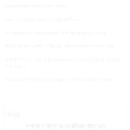
কলাপাড়ায় বিয়ের অনুষ্ঠানে হামলা, আহত ১
বরগুনা পৌর স্বেচ্ছাসেবক লীগের পূর্ণাঙ্গ কমিটি গঠন
আজ মধ্যরাতে শেষ হচ্ছে নিষেধাজ্ঞা, ইলিশ শিকারে প্রস্তুত জেলেরা
তালতলী সাংবাদিক ক্লাবের কমিটি গঠন, সভাপতি শাহাদাৎ-সম্পাদক নাঈম
আওয়ামী’লীগের প্রতিষ্ঠাবার্ষিকী উপলক্ষে বরগুনা জেলার ছাত্রলীগের পক্ষ থেকে
খাবার বিতরণ!
কুয়াকাটা দুইটি আবাসিক হোটেল থেকে,৭০ হাজার টাকা জরিমানা আদায়।
সম্পাদক ও প্রকাশক: নয়নাভিরাম গাইন নয়ন