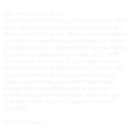
এসডি সোহেল রানা স্টাফ রিপোর্টার,
শেরপুরের ঝিনাইগাতীতে পানিতে ডুবে দুই শিশুর মৃত্যু হয়েছে। ঘটনাটি
ঘটে ১২ মার্চ শুক্রবার সকাল ১০ টায় উপজেলা সদরের মহারশী নদীর
ব্রীজপাড় এলাকায়। নিহতরা হলো ব্রীজপাড় মহল্লার আব্দর রাজ্জাকের
মেয়ে লাবিবা (৮) ও নুরুল ইসলামের ছেলে মহিবুল্যাহ (৮)। নিহতরা
দুইজন খালাতো ভাই বোন ও মাদ্রাসার শিক্ষার্থী। নিহতদের পারিবারিক
সুত্রে জানা গেছে, শুক্রবার মাদ্রাসা বন্ধ থাকায় ওই দুই শিক্ষার্থী
সকাল ৯ টায় বাড়ি থেকে বের হয়। কিন্তু তারা বাড়িতে না আসায়
পরিবারের লোকজন তাদের খুঁজাখুঁজি করতে থাকে। এক পর্যায়ে দুপুর
আড়াই টার দিকে মহারশী নদীর পানিতে তাদের লাশ ভাশতে দেখে
স্থানীয়রা।পরে লাশ উদ্ধার করে ঝিনাইগাতী উপজেলা স্বাস্থ্য
কমপ্লেক্সে নিলে কর্তব্যরত চিকিৎসক তাদের মৃত ঘোষণা করে ।
ঝিনাইগাতী থানার ভারপ্রাপ্ত কর্মকর্তা (ওসি) মনিরুল আলম ভূইয়া
ঘটনার সত্যতা নিশ্চিত করে বলেন এ বিষয়ে আইনগত ব্যবস্থা
প্রক্রিয়াধীন।
📸 PhotoCard Download