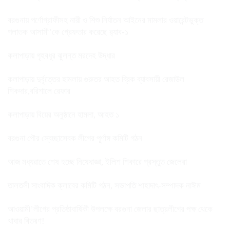
বরগুনায় পর্ণোগ্রাফীসহ নারী ও শিশু নির্যাতন আইনের মামলার ওয়ারেন্টভুক্ত
পলাতক আসামী’কে গ্রেফতার করেছে র‌্যাব-১
কলাপাড়ায় গৃহবধূর ঝুলন্ত মরদেহ উদ্ধার
কলাপাড়ায় দুর্বৃত্তের হামলায় গুরুতর আহত ব্রিক ব্যাবসায়ী রেজাউল
শিকদার,বরিশালে রেফার
কলাপাড়ায় বিয়ের অনুষ্ঠানে হামলা, আহত ১
বরগুনা পৌর স্বেচ্ছাসেবক লীগের পূর্ণাঙ্গ কমিটি গঠন
আজ মধ্যরাতে শেষ হচ্ছে নিষেধাজ্ঞা, ইলিশ শিকারে প্রস্তুত জেলেরা
তালতলী সাংবাদিক ক্লাবের কমিটি গঠন, সভাপতি শাহাদাৎ-সম্পাদক নাঈম
আওয়ামী’লীগের প্রতিষ্ঠাবার্ষিকী উপলক্ষে বরগুনা জেলার ছাত্রলীগের পক্ষ থেকে
খাবার বিতরণ!