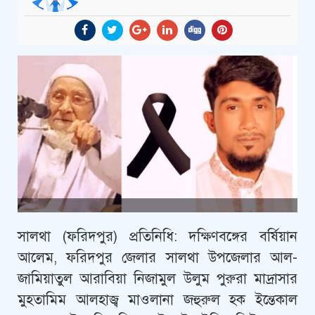
সালথা (ফরিদপুর) প্রতিনিধি: দক্ষিণবঙ্গের বর্ষিয়ান
আলেম, ফরিদপুর জেলার সালথা উপজেলার আল-
জামিয়াতুল আরাবিয়া নিজামুল উলুম পুরুরা মাদ্রাসার
মুহতামিম আলহাজ্ব মাওলানা জহুরুল হক ইন্তেকাল