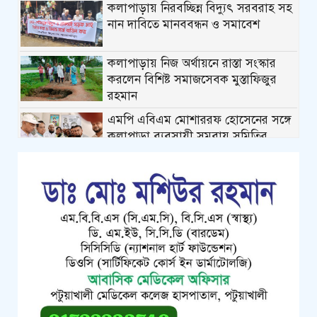
কলাপাড়ায় নিরবচ্ছিন্ন বিদ্যুৎ সরবরাহ সহ
নান দাবিতে মানববন্ধন ও সমাবেশ
কলাপাড়ায় নিজ অর্থায়নে রাস্তা সংস্কার
করলেন বিশিষ্ট সমাজসেবক মুস্তাফিজুর
রহমান
এমপি এবিএম মোশাররফ হোসেনের সঙ্গে
কলাপাড়া ব্যবসায়ী সমবায় সমিতির
নবনির্বাচিত নেতৃবৃন্দের ফুলেল শুভেচ্ছা
কলাপাড়ায় গৃহহীন,প্রতিবন্ধী, দুস্থ ও দরিদ্র
মেধাবী শিক্ষার্থীরা পেল নগদ অর্থ
সহায়তার চেক
পটুয়াখালীতে পতিতালয় থেকে যুবকের
মরদেহ উদ্ধার
কলাপাড়ায় বিএনপি সভাপতির বিরুদ্ধে
মিথ্যা, বানোয়াট সংবাদের তীব্র প্রতিবাদ