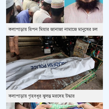
কলাপাড়ায় রিপন মিয়ার জানাজা নামাজে মানুষের ঢল
কলাপাড়ায় গৃহবধূর ঝুলন্ত মরদেহ উদ্ধার