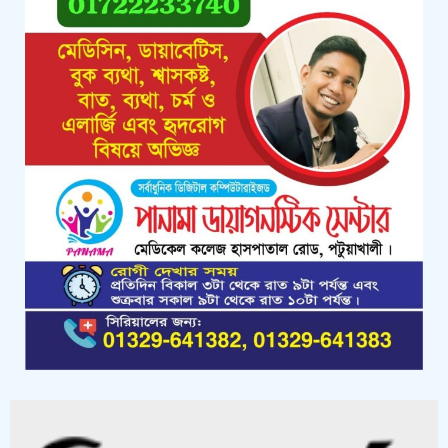
জানিয়েছে বিএনপি
কলাপাড়ায় পাটাতন ভেঙ্গে পড়া সেই
মসজিদের সংস্কার কাজ শুরু
কলাপাড়ায় মুদি ব্যাবসায়ীর ওপর সন্ত্রাসী
হামলা, গুরুতর অবস্থায় বরিশালে রেফার
কলাপাড়ায় জমি নিয়ে হয়রানির অভিযোগে
সংবাদ সম্মেলন