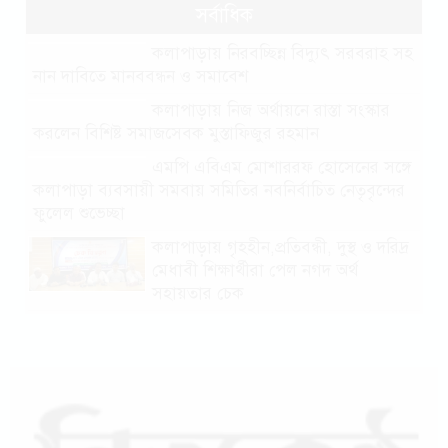
সর্বাধিক
কলাপাড়ায় নিরবচ্ছিন্ন বিদ্যুৎ সরবরাহ সহ
নান দাবিতে মানববন্ধন ও সমাবেশ
কলাপাড়ায় নিজ অর্থায়নে রাস্তা সংস্কার
করলেন বিশিষ্ট সমাজসেবক মুস্তাফিজুর রহমান
এমপি এবিএম মোশাররফ হোসেনের সঙ্গে
কলাপাড়া ব্যবসায়ী সমবায় সমিতির নবনির্বাচিত নেতৃবৃন্দের
ফুলেল শুভেচ্ছা
কলাপাড়ায় গৃহহীন,প্রতিবন্ধী, দুস্থ ও দরিদ্র
মেধাবী শিক্ষার্থীরা পেল নগদ অর্থ
সহায়তার চেক
পটুয়াখালীতে পতিতালয় থেকে যুবকের
মরদেহ উদ্ধার
কলাপাড়ায় বিএনপি সভাপতির বিরুদ্ধে
মিথ্যা, বানোয়াট সংবাদের তীব্র প্রতিবাদ