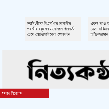
নরসিংদীতে বিএনপি’র মনোনীত
একই মঞ্চে 
প্রার্থীর বকুলের মনোনয়ন পরিবর্তন
নেতা এবিএ
চেয়ে মোটরসাইকেল শোডাউন
মনিরুজ্জামা
সংবাদ শিরোনাম