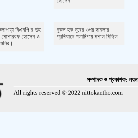
হোসেন
কলাপাড়া বিএনপি’র দুই
নুরুল হক নুরের ওপর হামলার
ম মোশাররফ হোসেন ও
প্রতিবাদে গলাচিপায় মশাল মিছিল
ন মনির।
সম্পাদক ও প্রকাশক: নয়না
All rights reserved © 2022 nittokantho.com
Theme Created By
ThemesDealer.Com