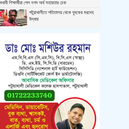
েধাবী শিক্ষার্থীরা পেল নগদ অর্থ সহায়তার চেক
পটুয়াখালীতে পতিতালয় থেকে যুবকের মরদেহ
উদ্ধার
কলাপাড়ায় বিএনপি সভাপতির বিরুদ্ধে মিথ্যা,
বানোয়াট সংবাদের তীব্র প্রতিবাদ জানিয়েছে
বিএনপি
কলাপাড়ায় পাটাতন ভেঙ্গে পড়া সেই মসজিদের
সংস্কার কাজ শুরু
কলাপাড়ায় মুদি ব্যাবসায়ীর ওপর সন্ত্রাসী হামলা,
গুরুতর অবস্থায় বরিশালে রেফার
কলাপাড়ায় জমি নিয়ে হয়রানির অভিযোগে
সংবাদ সম্মেলন
কলাপাড়া সাংবাদিক ইউনিয়নের ২০২৬-২০২৭
কমিটি গঠন