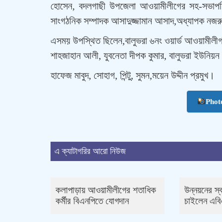
হোসেন, বদলগাছী উপজেলা আওয়ামীলীগের সহ-সভাপত
সাংগঠনিক সম্পাদক আসাদুজ্জামান আসাদ,অধ্যাপক নজ
এসময় উপস্থিত ছিলেন,বালুভরা ৬নং ওয়ার্ড আওয়ামীলীগ
শাহজাহান আলী, যুবনেতা দীপক কুমার, বালুভরা ইউনিয়ন আ
হাফেজ মাবুদ, সোহাগ, পিন্টু, সুমন,ময়েন উদ্দীন প্রমুখ।
Phot
এ ক্যাটাগরির আরো নিউজ
কলাপাড়ায় আওয়ামীলীগের শতাধিক
উন্নয়নের স্
কর্মীর বিএনপিতে যোগদান
চাইলেন এব