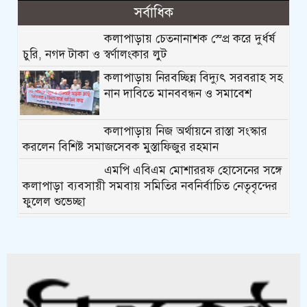
সর্বাধিক
কলাপাড়ায় চেতনানাশক স্প্রে করে দুর্ধর্ষ
চুরি, নগদ টাকা ও স্বর্ণালংকার লুট
কলাপাড়ায় নিরবচ্ছিন্ন বিদ্যুৎ সরবরাহ সহ
নান দাবিতে মানববন্ধন ও সমাবেশ
কলাপাড়ায় নিজ অর্থায়নে রাস্তা সংস্কার
করলেন বিশিষ্ট সমাজসেবক মুস্তাফিজুর রহমান
এমপি এবিএম মোশাররফ হোসেনের সঙ্গে
কলাপাড়া ব্যবসায়ী সমবায় সমিতির নবনির্বাচিত নেতৃবৃন্দের
ফুলেল শুভেচ্ছা
কলাপাড়ায় গৃহহীন,প্রতিবন্ধী, দুস্থ ও দরিদ্র
মেধাবী শিক্ষার্থীরা পেল নগদ অর্থ
সহায়তার চেক
পটুয়াখালীতে পতিতালয় থেকে যুবকের
মরদেহ উদ্ধার