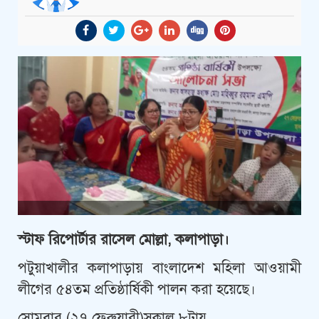
স্টাফ রিপোর্টার রাসেল মোল্লা, কলাপাড়া।
পটুয়াখালীর কলাপাড়ায় বাংলাদেশ মহিলা আওয়ামী
লীগের ৫৪তম প্রতিষ্ঠার্ষিকী পালন করা হয়েছে।
সোমবার (২৭ ফেব্রুয়ারী)সকাল ৮টায়