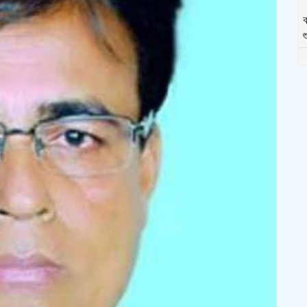
ক
শ
ম