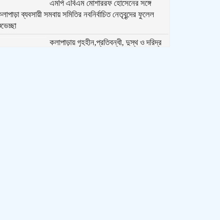
এমপি এবিএম মোশাররফ হোসেনের সঙ্গে
লাপাড়া ব্যবসায়ী সমবায় সমিতির নবনির্বাচিত নেতৃবৃন্দের ফুলেল
ুভেচ্ছা
কলাপাড়ায় গৃহহীন,প্রতিবন্ধী, দুস্থ ও দরিদ্র
েধাবী শিক্ষার্থীরা পেল নগদ অর্থ সহায়তার চেক
পটুয়াখালীতে পতিতালয় থেকে যুবকের মরদেহ
উদ্ধার
কলাপাড়ায় বিএনপি সভাপতির বিরুদ্ধে মিথ্যা,
বানোয়াট সংবাদের তীব্র প্রতিবাদ জানিয়েছে
বিএনপি
কলাপাড়ায় পাটাতন ভেঙ্গে পড়া সেই মসজিদের
সংস্কার কাজ শুরু
কলাপাড়ায় মুদি ব্যাবসায়ীর ওপর সন্ত্রাসী হামলা,
গুরুতর অবস্থায় বরিশালে রেফার
কলাপাড়ায় জমি নিয়ে হয়রানির অভিযোগে