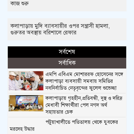
কাজ শুরু
কলাপাড়ায় মুদি ব্যাবসায়ীর ওপর সন্ত্রাসী হামলা,
গুরুতর অবস্থায় বরিশালে রেফার
সর্বশেষ
সর্বাধিক
এমপি এবিএম মোশাররফ হোসেনের সঙ্গে
কলাপাড়া ব্যবসায়ী সমবায় সমিতির
নবনির্বাচিত নেতৃবৃন্দের ফুলেল শুভেচ্ছা
কলাপাড়ায় গৃহহীন,প্রতিবন্ধী, দুস্থ ও দরিদ্র
মেধাবী শিক্ষার্থীরা পেল নগদ অর্থ
সহায়তার চেক
পটুয়াখালীতে পতিতালয় থেকে যুবকের
মরদেহ উদ্ধার