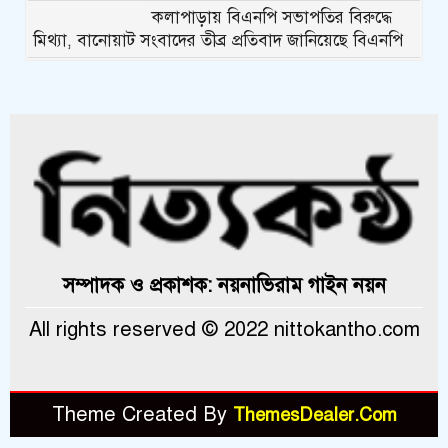
কলাপাড়ায় বিএনপি সভাপতির বিরুদ্ধে
মিথ্যা, বানোয়াট সংবাদের তীব্র প্রতিবাদ জানিয়েছে বিএনপি
কলাপাড়ায় পাটাতন ভেঙ্গে পড়া সেই
মসজিদের সংস্কার কাজ শুরু
কলাপাড়ায় মুদি ব্যাবসায়ীর ওপর সন্ত্রাসী
হামলা, গুরুতর অবস্থায় বরিশালে রেফার
কলাপাড়ায় জমি নিয়ে হয়রানির অভিযোগে
সংবাদ সম্মেলন
কলাপাড়া সাংবাদিক ইউনিয়নের
সম্পাদক ও প্রকাশক: নয়নাভিরাম গাইন নয়ন
২০২৬-২০২৭ কমিটি গঠন
All rights reserved © 2022 nittokantho.com
কলাপাড়ায় সত্তোরোর্ধ বৃদ্ধকে হত্যার
ঘটনায় জড়িত সন্ত্রাসীদের গ্রেফতারের
দাবিতে মানববন্ধন
Theme Created By
ThemesDealer.Com
কলাপাড়ায় অনিয়মের তদন্তে সরকারি
কর্মকর্তাকে বাঁধা দেয়ার অভিযোগ