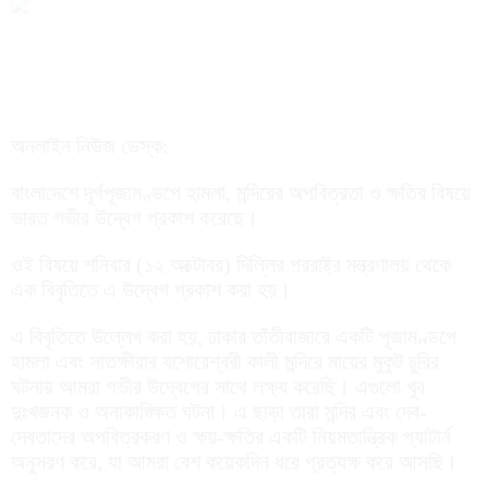
অনলাইন নিউজ ডেস্ক:
বাংলাদেশে দূর্গপূজামণ্ডপে হামলা, মন্দিরের অপবিত্রতা ও ক্ষতির বিষয়ে
ভারত গভীর উদ্বেগ প্রকাশ করেছে।
ওই বিষয়ে শনিবার (১২ অক্টোবর) দিল্লির পররাষ্ট্র মন্ত্রণালয় থেকে
এক বিবৃতিতে এ উদ্বেগ প্রকাশ করা হয়।
এ বিবৃতিতে উল্লেখ করা হয়, ঢাকার তাঁতীবাজারে একটি পূজামণ্ডপে
হামলা এবং সাতক্ষীরার যশোরেশ্বরী কালী মন্দিরে মায়ের মুকুট চুরির
ঘটনায় আমরা গভীর উদ্বেগের সাথে লক্ষ্য করেছি। এগুলো খুব
দুঃখজনক ও অনাকাঙ্ক্ষিত ঘটনা। এ ছাড়া তারা মন্দির এবং দেব-
দেবতাদের অপবিত্রকরণ ও ক্ষয়-ক্ষতির একটি নিয়মতান্ত্রিক প্যাটার্ন
অনুসরণ করে, যা আমরা বেশ কয়েকদিন ধরে প্রত্যক্ষ করে আসছি।