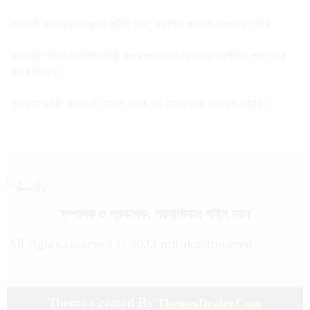
তালতলী সাংবাদিক ক্লাবের কমিটি গঠন, সভাপতি শাহাদাৎ-সম্পাদক নাঈম
আওয়ামী’লীগের প্রতিষ্ঠাবার্ষিকী উপলক্ষে বরগুনা জেলার ছাত্রলীগের পক্ষ থেকে
খাবার বিতরণ!
কুয়াকাটা দুইটি আবাসিক হোটেল থেকে,৭০ হাজার টাকা জরিমানা আদায়।
সম্পাদক ও প্রকাশক: নয়নাভিরাম গাইন নয়ন
All rights reserved © 2022 nittokantho.com
Theme Created By
ThemesDealer.Com