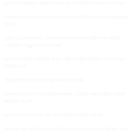
কলাপাড়ায় নিরবচ্ছিন্ন বিদ্যুৎ সরবরাহ সহ নান দাবিতে মানববন্ধন ও সমাবেশ
কলাপাড়ায় নিজ অর্থায়নে রাস্তা সংস্কার করলেন বিশিষ্ট সমাজসেবক মুস্তাফিজুর
রহমান
এমপি এবিএম মোশাররফ হোসেনের সঙ্গে কলাপাড়া ব্যবসায়ী সমবায় সমিতির
নবনির্বাচিত নেতৃবৃন্দের ফুলেল শুভেচ্ছা
কলাপাড়ায় গৃহহীন,প্রতিবন্ধী, দুস্থ ও দরিদ্র মেধাবী শিক্ষার্থীরা পেল নগদ অর্থ
সহায়তার চেক
পটুয়াখালীতে পতিতালয় থেকে যুবকের মরদেহ উদ্ধার
কলাপাড়ায় বিএনপি সভাপতির বিরুদ্ধে মিথ্যা, বানোয়াট সংবাদের তীব্র প্রতিবাদ
জানিয়েছে বিএনপি
কলাপাড়ায় পাটাতন ভেঙ্গে পড়া সেই মসজিদের সংস্কার কাজ শুরু
কলাপাড়ায় মুদি ব্যাবসায়ীর ওপর সন্ত্রাসী হামলা, গুরুতর অবস্থায় বরিশালে রেফার