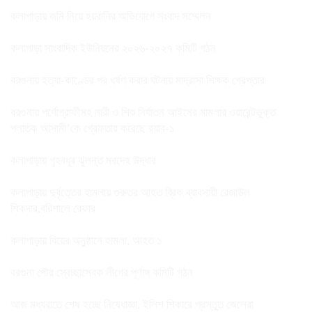
কলাপাড়ায় জমি নিয়ে হয়রানির অভিযোগে সংবাদ সম্মেলন
কলাপাড়া সাংবাদিক ইউনিয়নের ২০২৬-২০২৭ কমিটি গঠন
বরগুনায় হত্যা-কাণ্ডের পর ধর্ষণ করার ঘটনায় মাদ্রাসা শিক্ষক গ্রেপ্তার
বরগুনায় পর্ণোগ্রাফীসহ নারী ও শিশু নির্যাতন আইনের মামলার ওয়ারেন্টভুক্ত
পলাতক আসামী’কে গ্রেফতার করেছে র‌্যাব-১
কলাপাড়ায় গৃহবধূর ঝুলন্ত মরদেহ উদ্ধার
কলাপাড়ায় দুর্বৃত্তের হামলায় গুরুতর আহত ব্রিক ব্যাবসায়ী রেজাউল
শিকদার,বরিশালে রেফার
কলাপাড়ায় বিয়ের অনুষ্ঠানে হামলা, আহত ১
বরগুনা পৌর স্বেচ্ছাসেবক লীগের পূর্ণাঙ্গ কমিটি গঠন
আজ মধ্যরাতে শেষ হচ্ছে নিষেধাজ্ঞা, ইলিশ শিকারে প্রস্তুত জেলেরা