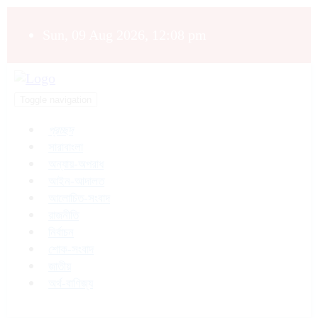
Sun, 09 Aug 2026, 12:08 pm
Toggle navigation
প্রচ্ছদ
সারাবাংলা
অন্যায়-অপরাধ
আইন-আদালত
আলোচিত-সংবাদ
রাজনীতি
নির্বাচন
শোক-সংবাদ
জাতীয়
অর্থ-বাণিজ্য