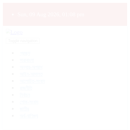
Sun, 09 Aug 2026, 01:08 pm
Toggle navigation
প্রচ্ছদ
সারাবাংলা
অন্যায়-অপরাধ
আইন-আদালত
আলোচিত-সংবাদ
রাজনীতি
নির্বাচন
শোক-সংবাদ
জাতীয়
অর্থ-বাণিজ্য