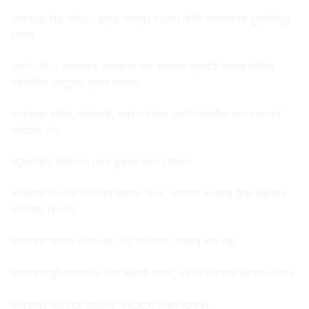
কলাপাড়ায় নিজ অর্থায়নে রাস্তা সংস্কার করলেন বিশিষ্ট সমাজসেবক মুস্তাফিজুর
রহমান
এমপি এবিএম মোশাররফ হোসেনের সঙ্গে কলাপাড়া ব্যবসায়ী সমবায় সমিতির
নবনির্বাচিত নেতৃবৃন্দের ফুলেল শুভেচ্ছা
কলাপাড়ায় গৃহহীন,প্রতিবন্ধী, দুস্থ ও দরিদ্র মেধাবী শিক্ষার্থীরা পেল নগদ অর্থ
সহায়তার চেক
পটুয়াখালীতে পতিতালয় থেকে যুবকের মরদেহ উদ্ধার
কলাপাড়ায় বিএনপি সভাপতির বিরুদ্ধে মিথ্যা, বানোয়াট সংবাদের তীব্র প্রতিবাদ
জানিয়েছে বিএনপি
কলাপাড়ায় পাটাতন ভেঙ্গে পড়া সেই মসজিদের সংস্কার কাজ শুরু
কলাপাড়ায় মুদি ব্যাবসায়ীর ওপর সন্ত্রাসী হামলা, গুরুতর অবস্থায় বরিশালে রেফার
কলাপাড়ায় জমি নিয়ে হয়রানির অভিযোগে সংবাদ সম্মেলন