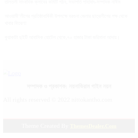
তালতলী সাংবাদিক ক্লাবের কমিটি গঠন, সভাপতি শাহাদাৎ-সম্পাদক নাঈম
আওয়ামী’লীগের প্রতিষ্ঠাবার্ষিকী উপলক্ষে বরগুনা জেলার ছাত্রলীগের পক্ষ থেকে
খাবার বিতরণ!
কুয়াকাটা দুইটি আবাসিক হোটেল থেকে,৭০ হাজার টাকা জরিমানা আদায়।
সম্পাদক ও প্রকাশক: নয়নাভিরাম গাইন নয়ন
All rights reserved © 2022 nittokantho.com
Theme Created By
ThemesDealer.Com