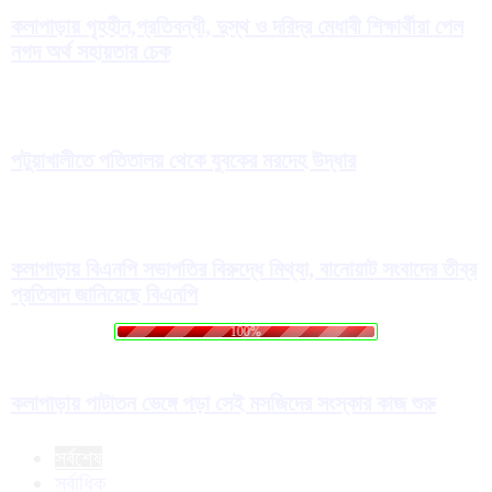
কলাপাড়ায় গৃহহীন,প্রতিবন্ধী, দুস্থ ও দরিদ্র মেধাবী শিক্ষার্থীরা পেল
নগদ অর্থ সহায়তার চেক
পটুয়াখালীতে পতিতালয় থেকে যুবকের মরদেহ উদ্ধার
কলাপাড়ায় বিএনপি সভাপতির বিরুদ্ধে মিথ্যা, বানোয়াট সংবাদের তীব্র
প্রতিবাদ জানিয়েছে বিএনপি
a
d
o
i
L
n
g
.
.
.
100%
কলাপাড়ায় পাটাতন ভেঙ্গে পড়া সেই মসজিদের সংস্কার কাজ শুরু
সর্বশেষ
সর্বাধিক