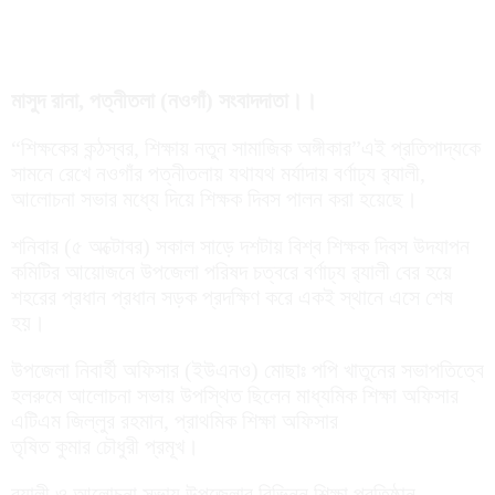
মাসুদ রানা, পত্নীতলা (নওগাঁ) সংবাদদাতা।।
“শিক্ষকের কন্ঠস্বর, শিক্ষায় নতুন সামাজিক অঙ্গীকার”এই প্রতিপাদ্যকে
সামনে রেখে নওগাঁর পত্নীতলায় যথাযথ মর্যাদায় বর্ণাঢ্য র‌্যালী,
আলোচনা সভার মধ্যে দিয়ে শিক্ষক দিবস পালন করা হয়েছে।
শনিবার (৫ অক্টোবর) সকাল সাড়ে দশটায় বিশ্ব শিক্ষক দিবস উদযাপন
কমিটির আয়োজনে উপজেলা পরিষদ চত্বরে বর্ণাঢ্য র‌্যালী বের হয়ে
শহরের প্রধান প্রধান সড়ক প্রদক্ষিণ করে একই স্থানে এসে শেষ
হয়।
উপজেলা নিবার্হী অফিসার (ইউএনও) মোছাঃ পপি খাতুনের সভাপতিত্বে
হলরুমে আলোচনা সভায় উপস্থিত ছিলেন মাধ্যমিক শিক্ষা অফিসার
এটিএম জিল্লুর রহমান, প্রাথমিক শিক্ষা অফিসার
তৃষিত কুমার চৌধুরী প্রমূখ।
র‌্যালী ও আলোচনা সভায় উপজেলার বিভিন্ন শিক্ষা প্রতিষ্ঠান