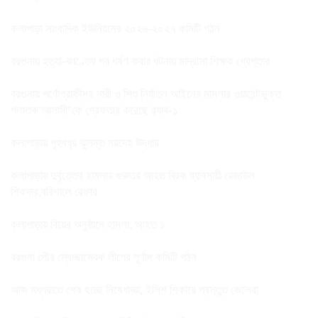
কলাপাড়া সাংবাদিক ইউনিয়নের ২০২৬-২০২৭ কমিটি গঠন
বরগুনায় হত্যা-কাণ্ডের পর ধর্ষণ করার ঘটনায় মাদ্রাসা শিক্ষক গ্রেপ্তার
বরগুনায় পর্ণোগ্রাফীসহ নারী ও শিশু নির্যাতন আইনের মামলার ওয়ারেন্টভুক্ত
পলাতক আসামী’কে গ্রেফতার করেছে র‌্যাব-১
কলাপাড়ায় গৃহবধূর ঝুলন্ত মরদেহ উদ্ধার
কলাপাড়ায় দুর্বৃত্তের হামলায় গুরুতর আহত ব্রিক ব্যাবসায়ী রেজাউল
শিকদার,বরিশালে রেফার
কলাপাড়ায় বিয়ের অনুষ্ঠানে হামলা, আহত ১
বরগুনা পৌর স্বেচ্ছাসেবক লীগের পূর্ণাঙ্গ কমিটি গঠন
আজ মধ্যরাতে শেষ হচ্ছে নিষেধাজ্ঞা, ইলিশ শিকারে প্রস্তুত জেলেরা