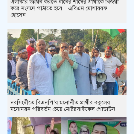
এলাকার উন্নয়ন করতে ধানের শীষের প্রার্থীকে বিজয়ী
করে সংসদে পাঠাতে হবে – এবিএম মোশাররফ
হোসেন
নরসিংদীতে বিএনপি’র মনোনীত প্রার্থীর বকুলের
মনোনয়ন পরিবর্তন চেয়ে মোটরসাইকেল শোডাউন