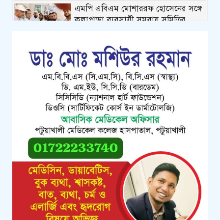
এমপি এবিএম মোশাররফ হোসেনের সঙ্গে
কলাপাড়া ব্যবসায়ী সমবায় সমিতির
নবনির্বাচিত নেতৃবৃন্দের ফুলেল শুভেচ্ছা
কলাপাড়ায় গৃহহীন,প্রতিবন্ধী, দুস্থ ও দরিদ্র
মেধাবী শিক্ষার্থীরা পেল নগদ অর্থ
সহায়তার চেক
পটুয়াখালীতে পতিতালয় থেকে যুবকের
মরদেহ উদ্ধার
কলাপাড়ায় বিএনপি সভাপতির বিরুদ্ধে
মিথ্যা, বানোয়াট সংবাদের তীব্র প্রতিবাদ
জানিয়েছে বিএনপি
কলাপাড়ায় পাটাতন ভেঙ্গে পড়া সেই
মসজিদের সংস্কার কাজ শুরু
কলাপাড়ায় মুদি ব্যাবসায়ীর ওপর সন্ত্রাসী
হামলা, গুরুতর অবস্থায় বরিশালে রেফার