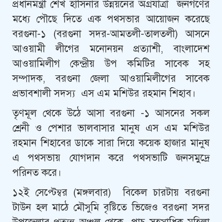
প্রধানমন্ত্রী শেখ হাসিনার উন্নয়নের অগ্রযাত্রা জনগণের
মধ্যে পৌছে দিতে এক পথসভার আয়োজন করেছে
বরগুনা-১ (বরগুনা সদর-আমতলী-তালতলী) আসনে
আওয়ামী লীগের মনোনয়ন প্রত্যাশী, বাংলাদেশ
আওয়ামিলীগ কেন্দ্রীয় উপ কমিটির সাবেক সহ
সম্পাদক, বরগুনা জেলা আওয়ামিলীগের সাবেক
প্রভাবশালী সদস্য এস এম মশিউর রহমান শিহাব।
তৃণমূল থেকে উঠে আসা বরগুনা -১ আসনের সকল
শ্রেনী ও পেশার ভালবাসার মানুষ এস এম মশিউর
রহমান শিহাবের ডাকে সারা দিয়ে কয়েক হাজার মানুষ
এ পথসভায় যোগদান করে পথসভাটি জনসমুদ্রে
পরিনত করে।
১২ই সেপ্টেম্বর (মঙ্গলবার) বিকেল চারটায় বরগুনা
টাউন হল মাঠে মৌসুমি বৃষ্টিতে ভিজেও বরগুনা সদর