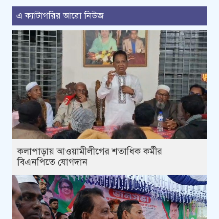
এ ক্যাটাগরির আরো নিউজ
কলাপাড়ায় আওয়ামীলীগের শতাধিক কর্মীর
বিএনপিতে যোগদান