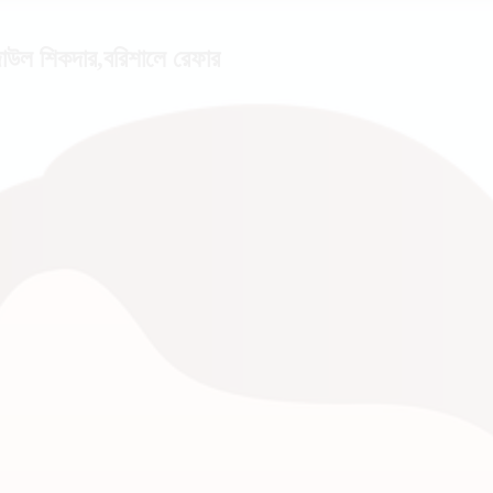
েজাউল শিকদার,বরিশালে রেফার