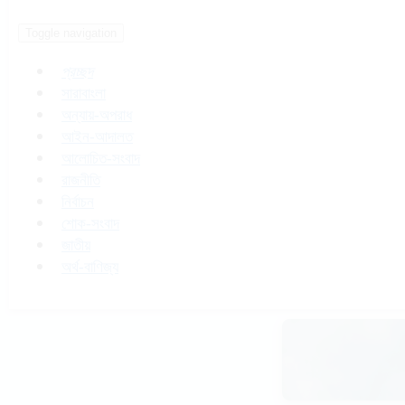
Toggle navigation
প্রচ্ছদ
সারাবাংলা
অন্যায়-অপরাধ
আইন-আদালত
আলোচিত-সংবাদ
রাজনীতি
নির্বাচন
শোক-সংবাদ
জাতীয়
অর্থ-বাণিজ্য