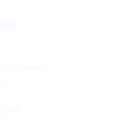
াল বিতরণ
নেতৃবৃন্দের ফুলেল শুভেচ্ছা
তার চেক
য়েছে বিএনপি