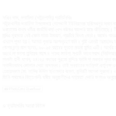
সঞ্জিব দাস, গলাচিপা (পটুয়াখালী) প্রতিনিধিঃ
পটুয়াখালীর গলাচিপা উপজেলার গোলখালী ইউনিয়নের হরিদেবপুর স্নান ঘাটের
ভক্তদের জন্য ধর্মীয় কার্যাদি করা বেশ কষ্টকর ব্যাপার হয়ে দাঁড়িয়েছে
মন্দির সুরক্ষায় নেই কোন পাকা ইমারত, প্রাচীর কিংবা বেড়া। অর্থের অভাব
এখানে পূজা হয়। আমরা পূজায় অংশগ্রহণ করি। বৃষ্টি এলেই আমাদের ভ
কেশব চন্দ্র দাস বলেন, ২০-২৫ বছরের পুরনো মনসা মন্দির এটি। অর্থ
বছরে মা মনসা মন্দিরের নামে ৪ শতক জায়গা স্থায়ী ভাবে বরাদ্দ (ডিস
মালতী রানী বলেন, ২৪/২৫ বছরের পুরনো মন্দিরে আমি মা মনসার পূজা 
স্থানীয়ভাবে জোগান দেয়া অসম্ভব। তাই সরকারের সংশ্লিষ্ট কর্তৃপক্ষ ও
চেয়ারম্যান মো. নাসির উদ্দিন হাওলাদার বলেন, মন্দিরটি অনেক পুরনো।
তিনি সমাজের বিত্তশালী ধর্মীয় অনুরাগীদের সহায়তা দেয়ার জন্যও অনু
📸 PhotoCard Download
এ ক্যাটাগরির আরো নিউজ