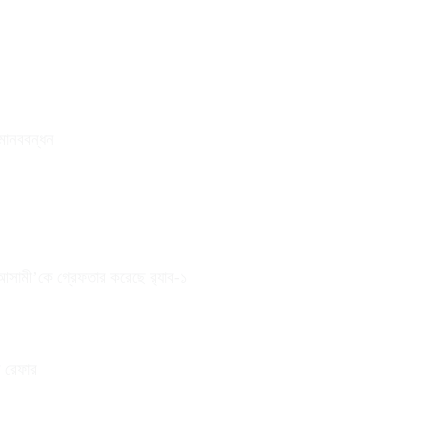
 মানববন্ধন
 আসামী’কে গ্রেফতার করেছে র‌্যাব-১
ে রেফার