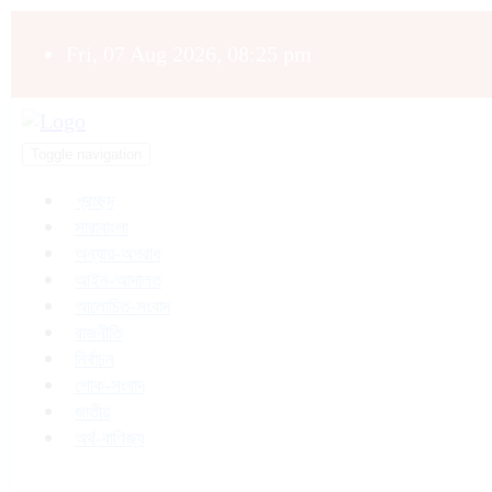
Fri, 07 Aug 2026, 08:25 pm
Toggle navigation
প্রচ্ছদ
সারাবাংলা
অন্যায়-অপরাধ
আইন-আদালত
আলোচিত-সংবাদ
রাজনীতি
নির্বাচন
শোক-সংবাদ
জাতীয়
অর্থ-বাণিজ্য