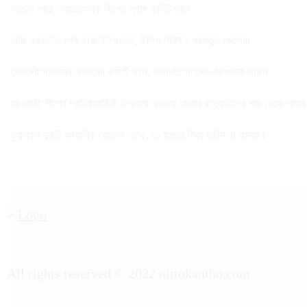
বরগুনা পৌর স্বেচ্ছাসেবক লীগের পূর্ণাঙ্গ কমিটি গঠন
আজ মধ্যরাতে শেষ হচ্ছে নিষেধাজ্ঞা, ইলিশ শিকারে প্রস্তুত জেলেরা
তালতলী সাংবাদিক ক্লাবের কমিটি গঠন, সভাপতি শাহাদাৎ-সম্পাদক নাঈম
আওয়ামী’লীগের প্রতিষ্ঠাবার্ষিকী উপলক্ষে বরগুনা জেলার ছাত্রলীগের পক্ষ থেকে খাবা
কুয়াকাটা দুইটি আবাসিক হোটেল থেকে,৭০ হাজার টাকা জরিমানা আদায়।
All rights reserved © 2022 nittokantho.com