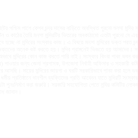
 পশ্চিম পাশে কেশব চন্দ্র দাসের বাড়িতে অবস্থিত পুরনো মনসা মন্দির সং
। টিন ও কাঠের তৈরি মনসা মন্দিরটির ভিতরের অবকাঠামো এতটা পুরনো যে এর 
ে হচ্ছে না মন্দিরের সংস্কার কাজ। এ বিষয়ে মনসা মন্দিরের ভক্ত শরত চন্দ্
ক্তদের অনেক কষ্ট করতে হয়। মন্দির প্রাঙ্গনেই ভিজতে হয় আমাদের। স
ের অভাবে মন্দিরের কোন কাজ করতে পারি নাই। সংস্কার কিংবা পাকা ভবন
িআর) পাওয়ার জন্য জেলা প্রশাসক, উপজেলা নির্বাহী অফিসার ও সহকারী ক
করে আসছি। মায়ের মন্দিরের জায়গা ও ঘরটি সরকারিভাবে পাকা করা হলে ভ
 ধর্মীয় প্রতিষ্ঠানে দানশীল ব্যক্তিদের প্রতি আবেদন যাতে মন্দিরটি সং
 এটা পুনঃনির্মাণ করা জরুরি। সরকারি সহযোগিতা পেতে মন্দির কমিটির লো
রোধ জানান।