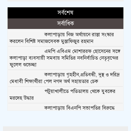
সর্বশেষ
সর্বাধিক
কলাপাড়ায় নিজ অর্থায়নে রাস্তা সংস্কার
করলেন বিশিষ্ট সমাজসেবক মুস্তাফিজুর রহমান
এমপি এবিএম মোশাররফ হোসেনের সঙ্গে
কলাপাড়া ব্যবসায়ী সমবায় সমিতির নবনির্বাচিত নেতৃবৃন্দের
ফুলেল শুভেচ্ছা
কলাপাড়ায় গৃহহীন,প্রতিবন্ধী, দুস্থ ও দরিদ্র
মেধাবী শিক্ষার্থীরা পেল নগদ অর্থ সহায়তার চেক
পটুয়াখালীতে পতিতালয় থেকে যুবকের
মরদেহ উদ্ধার
কলাপাড়ায় বিএনপি সভাপতির বিরুদ্ধে
মিথ্যা, বানোয়াট সংবাদের তীব্র প্রতিবাদ জানিয়েছে বিএনপি
কলাপাড়ায় পাটাতন ভেঙ্গে পড়া সেই