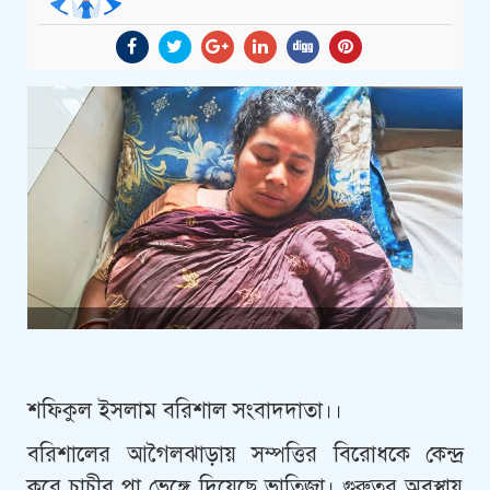
শফিকুল ইসলাম বরিশাল সংবাদদাতা।।
বরিশালের আগৈলঝাড়ায় সম্পত্তির বিরোধকে কেন্দ্র
করে চাচীর পা ভেঙ্গে দিয়েছে ভাতিজা। গুরুতর অবস্থায়