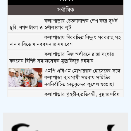
সর্বাধিক
কলাপাড়ায় চেতনানাশক স্প্রে করে দুর্ধর্ষ
চুরি, নগদ টাকা ও স্বর্ণালংকার লুট
কলাপাড়ায় নিরবচ্ছিন্ন বিদ্যুৎ সরবরাহ সহ
নান দাবিতে মানববন্ধন ও সমাবেশ
কলাপাড়ায় নিজ অর্থায়নে রাস্তা সংস্কার
করলেন বিশিষ্ট সমাজসেবক মুস্তাফিজুর রহমান
এমপি এবিএম মোশাররফ হোসেনের সঙ্গে
কলাপাড়া ব্যবসায়ী সমবায় সমিতির
নবনির্বাচিত নেতৃবৃন্দের ফুলেল শুভেচ্ছা
কলাপাড়ায় গৃহহীন,প্রতিবন্ধী, দুস্থ ও দরিদ্র
মেধাবী শিক্ষার্থীরা পেল নগদ অর্থ সহায়তার চেক
পটুয়াখালীতে পতিতালয় থেকে যুবকের
মরদেহ উদ্ধার