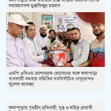
কলাপাড়ায় নিজ অর্থায়নে রাস্তা সংস্কার করলেন বিশিষ্ট
সমাজসেবক মুস্তাফিজুর রহমান
এমপি এবিএম মোশাররফ হোসেনের সঙ্গে কলাপাড়া
ব্যবসায়ী সমবায় সমিতির নবনির্বাচিত নেতৃবৃন্দের
ফুলেল শুভেচ্ছা
কলাপাড়ায় গৃহহীন,প্রতিবন্ধী, দুস্থ ও দরিদ্র মেধাবী