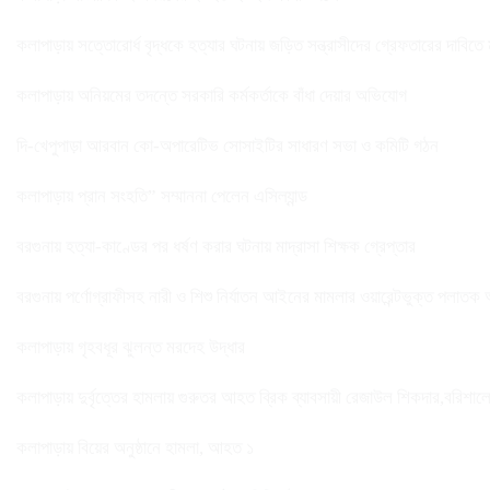
কলাপাড়ায় সত্তোরোর্ধ বৃদ্ধকে হত্যার ঘটনায় জড়িত সন্ত্রাসীদের গ্রেফতারের দাবিতে
কলাপাড়ায় অনিয়মের তদন্তে সরকারি কর্মকর্তাকে বাঁধা দেয়ার অভিযোগ
দি-খেপুপাড়া আরবান কো-অপারেটিভ সোসাইটির সাধারণ সভা ও কমিটি গঠন
কলাপাড়ায় প্রান সংহতি” সম্মাননা পেলেন এসিল্যান্ড
বরগুনায় হত্যা-কাণ্ডের পর ধর্ষণ করার ঘটনায় মাদ্রাসা শিক্ষক গ্রেপ্তার
বরগুনায় পর্ণোগ্রাফীসহ নারী ও শিশু নির্যাতন আইনের মামলার ওয়ারেন্টভুক্ত পলাতক
কলাপাড়ায় গৃহবধূর ঝুলন্ত মরদেহ উদ্ধার
কলাপাড়ায় দুর্বৃত্তের হামলায় গুরুতর আহত ব্রিক ব্যাবসায়ী রেজাউল শিকদার,বরিশাল
কলাপাড়ায় বিয়ের অনুষ্ঠানে হামলা, আহত ১