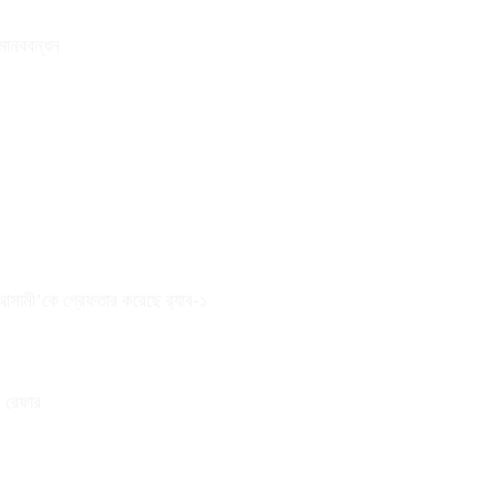
 মানববন্ধন
 আসামী’কে গ্রেফতার করেছে র‌্যাব-১
ে রেফার