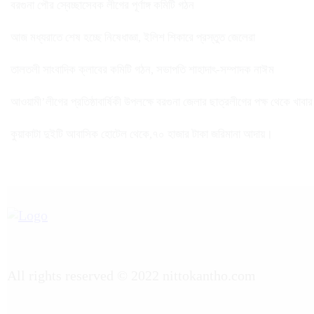
বরগুনা পৌর স্বেচ্ছাসেবক লীগের পূর্ণাঙ্গ কমিটি গঠন
আজ মধ্যরাতে শেষ হচ্ছে নিষেধাজ্ঞা, ইলিশ শিকারে প্রস্তুত জেলেরা
তালতলী সাংবাদিক ক্লাবের কমিটি গঠন, সভাপতি শাহাদাৎ-সম্পাদক নাঈম
আওয়ামী’লীগের প্রতিষ্ঠাবার্ষিকী উপলক্ষে বরগুনা জেলার ছাত্রলীগের পক্ষ থেকে খাবা
কুয়াকাটা দুইটি আবাসিক হোটেল থেকে,৭০ হাজার টাকা জরিমানা আদায়।
All rights reserved © 2022 nittokantho.com