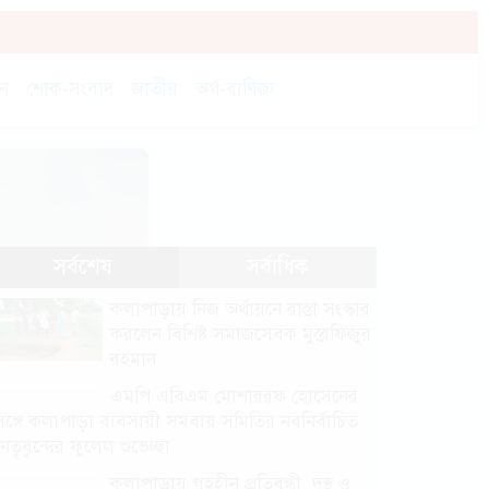
চন
শোক-সংবাদ
জাতীয়
অর্থ-বাণিজ্য
সর্বশেষ
সর্বাধিক
কলাপাড়ায় নিজ অর্থায়নে রাস্তা সংস্কার
করলেন বিশিষ্ট সমাজসেবক মুস্তাফিজুর
রহমান
এমপি এবিএম মোশাররফ হোসেনের
সঙ্গে কলাপাড়া ব্যবসায়ী সমবায় সমিতির নবনির্বাচিত
নেতৃবৃন্দের ফুলেল শুভেচ্ছা
কলাপাড়ায় গৃহহীন,প্রতিবন্ধী, দুস্থ ও