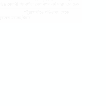
দরিদ্র মেধাবী শিক্ষার্থীরা পেল নগদ অর্থ সহায়তার চেক
পটুয়াখালীতে পতিতালয় থেকে
যুবকের মরদেহ উদ্ধার
কলাপাড়ায় বিএনপি সভাপতির বিরুদ্ধে
মিথ্যা, বানোয়াট সংবাদের তীব্র
প্রতিবাদ জানিয়েছে বিএনপি
কলাপাড়ায় পাটাতন ভেঙ্গে পড়া সেই
মসজিদের সংস্কার কাজ শুরু
কলাপাড়ায় মুদি ব্যাবসায়ীর ওপর
সন্ত্রাসী হামলা, গুরুতর অবস্থায়
বরিশালে রেফার
কলাপাড়ায় জমি নিয়ে হয়রানির
অভিযোগে সংবাদ সম্মেলন
কলাপাড়া সাংবাদিক ইউনিয়নের
২০২৬-২০২৭ কমিটি গঠন