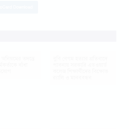
toCard Download
 অনিয়মের তদন্তে
বুবি বেগম হত্যার প্রতিবাদে
মকর্তাকে বাঁধা
পাবনায় সরকারি এডওয়ার্ড
িযোগ
কলেজ শিক্ষার্থীদের বিক্ষোভ
র‍্যালি ও মানববন্ধন