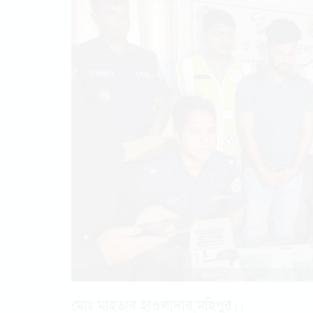
মোঃ মাহতাব হাওলাদার,মহিপুর।।