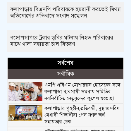
কলাপাড়ায় বিএনপি পরিবারকে হয়রানী করতেই মিথ্যা
অভিযোগের প্রতিবাদে সংবাদ সম্মেলন
বঙ্গোপসাগরে ট্রলার ডুবির ঘটনায় নিহত পরিবারের
মাঝে খাদ্য সহায়তা চাল বিতরণ
সর্বশেষ
সর্বাধিক
এমপি এবিএম মোশাররফ হোসেনের সঙ্গে
কলাপাড়া ব্যবসায়ী সমবায় সমিতির
নবনির্বাচিত নেতৃবৃন্দের ফুলেল শুভেচ্ছা
কলাপাড়ায় গৃহহীন,প্রতিবন্ধী, দুস্থ ও দরিদ্র
মেধাবী শিক্ষার্থীরা পেল নগদ অর্থ
সহায়তার চেক