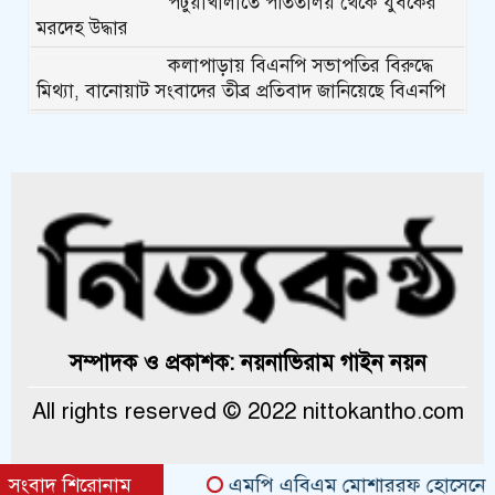
পটুয়াখালীতে পতিতালয় থেকে যুবকের
মরদেহ উদ্ধার
কলাপাড়ায় বিএনপি সভাপতির বিরুদ্ধে
মিথ্যা, বানোয়াট সংবাদের তীব্র প্রতিবাদ জানিয়েছে বিএনপি
কলাপাড়ায় পাটাতন ভেঙ্গে পড়া সেই
মসজিদের সংস্কার কাজ শুরু
কলাপাড়ায় মুদি ব্যাবসায়ীর ওপর সন্ত্রাসী
হামলা, গুরুতর অবস্থায় বরিশালে রেফার
কলাপাড়ায় জমি নিয়ে হয়রানির অভিযোগে
সংবাদ সম্মেলন
সম্পাদক ও প্রকাশক: নয়নাভিরাম গাইন নয়ন
কলাপাড়া সাংবাদিক ইউনিয়নের
All rights reserved © 2022 nittokantho.com
২০২৬-২০২৭ কমিটি গঠন
কলাপাড়ায় সত্তোরোর্ধ বৃদ্ধকে হত্যার
সংবাদ শিরোনাম
এমপি এবিএম মোশাররফ হোসেনের সঙ্গে ক