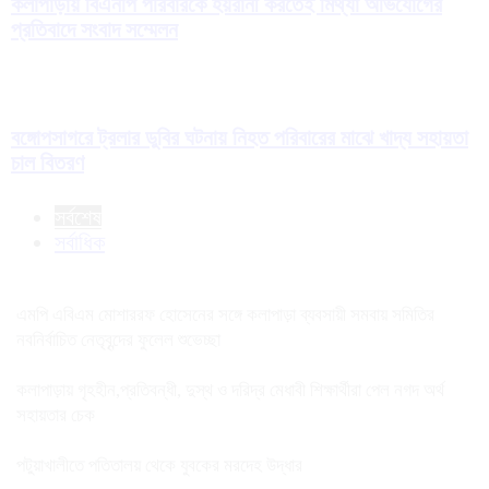
কলাপাড়ায় বিএনপি পরিবারকে হয়রানী করতেই মিথ্যা অভিযোগের
প্রতিবাদে সংবাদ সম্মেলন
বঙ্গোপসাগরে ট্রলার ডুবির ঘটনায় নিহত পরিবারের মাঝে খাদ্য সহায়তা
চাল বিতরণ
সর্বশেষ
সর্বাধিক
এমপি এবিএম মোশাররফ হোসেনের সঙ্গে কলাপাড়া ব্যবসায়ী সমবায় সমিতির
নবনির্বাচিত নেতৃবৃন্দের ফুলেল শুভেচ্ছা
কলাপাড়ায় গৃহহীন,প্রতিবন্ধী, দুস্থ ও দরিদ্র মেধাবী শিক্ষার্থীরা পেল নগদ অর্থ
সহায়তার চেক
পটুয়াখালীতে পতিতালয় থেকে যুবকের মরদেহ উদ্ধার