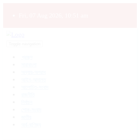
Fri, 07 Aug 2026, 10:51 am
Toggle navigation
প্রচ্ছদ
সারাবাংলা
অন্যায়-অপরাধ
আইন-আদালত
আলোচিত-সংবাদ
রাজনীতি
নির্বাচন
শোক-সংবাদ
জাতীয়
অর্থ-বাণিজ্য