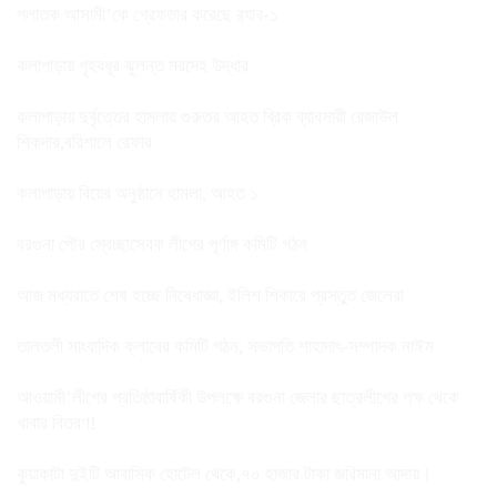
পলাতক আসামী’কে গ্রেফতার করেছে র‌্যাব-১
কলাপাড়ায় গৃহবধূর ঝুলন্ত মরদেহ উদ্ধার
কলাপাড়ায় দুর্বৃত্তের হামলায় গুরুতর আহত ব্রিক ব্যাবসায়ী রেজাউল
শিকদার,বরিশালে রেফার
কলাপাড়ায় বিয়ের অনুষ্ঠানে হামলা, আহত ১
বরগুনা পৌর স্বেচ্ছাসেবক লীগের পূর্ণাঙ্গ কমিটি গঠন
আজ মধ্যরাতে শেষ হচ্ছে নিষেধাজ্ঞা, ইলিশ শিকারে প্রস্তুত জেলেরা
তালতলী সাংবাদিক ক্লাবের কমিটি গঠন, সভাপতি শাহাদাৎ-সম্পাদক নাঈম
আওয়ামী’লীগের প্রতিষ্ঠাবার্ষিকী উপলক্ষে বরগুনা জেলার ছাত্রলীগের পক্ষ থেকে
খাবার বিতরণ!
কুয়াকাটা দুইটি আবাসিক হোটেল থেকে,৭০ হাজার টাকা জরিমানা আদায়।