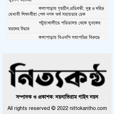
কলাপাড়ায় গৃহহীন,প্রতিবন্ধী, দুস্থ ও দরিদ্র
মেধাবী শিক্ষার্থীরা পেল নগদ অর্থ সহায়তার চেক
পটুয়াখালীতে পতিতালয় থেকে যুবকের
মরদেহ উদ্ধার
কলাপাড়ায় বিএনপি সভাপতির বিরুদ্ধে
মিথ্যা, বানোয়াট সংবাদের তীব্র প্রতিবাদ জানিয়েছে বিএনপি
কলাপাড়ায় পাটাতন ভেঙ্গে পড়া সেই
মসজিদের সংস্কার কাজ শুরু
কলাপাড়ায় মুদি ব্যাবসায়ীর ওপর সন্ত্রাসী
হামলা, গুরুতর অবস্থায় বরিশালে রেফার
কলাপাড়ায় জমি নিয়ে হয়রানির অভিযোগে
সম্পাদক ও প্রকাশক: নয়নাভিরাম গাইন নয়ন
সংবাদ সম্মেলন
All rights reserved © 2022 nittokantho.com
কলাপাড়া সাংবাদিক ইউনিয়নের