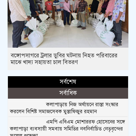
বঙ্গোপসাগরে ট্রলার ডুবির ঘটনায় নিহত পরিবারের
মাঝে খাদ্য সহায়তা চাল বিতরণ
সর্বশেষ
সর্বাধিক
কলাপাড়ায় নিজ অর্থায়নে রাস্তা সংস্কার
করলেন বিশিষ্ট সমাজসেবক মুস্তাফিজুর রহমান
এমপি এবিএম মোশাররফ হোসেনের সঙ্গে
কলাপাড়া ব্যবসায়ী সমবায় সমিতির নবনির্বাচিত নেতৃবৃন্দের
ফুলেল শুভেচ্ছা