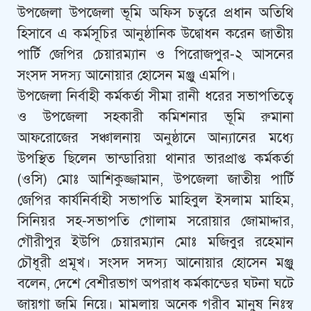
উপজেলা উপজেলা ভূমি অফিস চত্বরে প্রধান অতিথি
হিসাবে এ কর্মসূচির আনুষ্ঠানিক উদ্বোধন করেন জাতীয়
পার্টি জেপির চেয়ারম্যান ও পিরোজপুর-২ আসনের
সংসদ সদস্য আনোয়ার হোসেন মঞ্জু এমপি।
উপজেলা নির্বাহী কর্মকর্তা সীমা রানী ধরের সভাপতিত্বে
ও উপজেলা সহকারী কমিশনার ভূমি রুমানা
আফরোজের সঞ্চালনায় অনুষ্ঠানে আন্যানের মধ্যে
উপস্থিত ছিলেন ভান্ডারিয়া থানার ভারপ্রাপ্ত কর্মকর্তা
(ওসি) মোঃ আশিকুজ্জামান, উপজেলা জাতীয় পার্টি
জেপির কার্যনির্বাহী সভাপতি মাহিবুল ইসলাম মাহিম,
সিনিয়র সহ-সভাপতি গোলাম সরোয়ার জোমাদ্দার,
গৌরীপুর ইউপি চেয়ারম্যান মোঃ মজিবুর রহেমান
চৌধূরী প্রমূখ। সংসদ সদস্য আনোয়ার হোসেন মঞ্জু
বলেন, দেশে বেশীরভাগ অপরাধ কর্মকান্ডের ঘটনা ঘটে
জায়গা জমি নিয়ে। মামলায় অনেক গরীব মানুষ নিঃস্ব