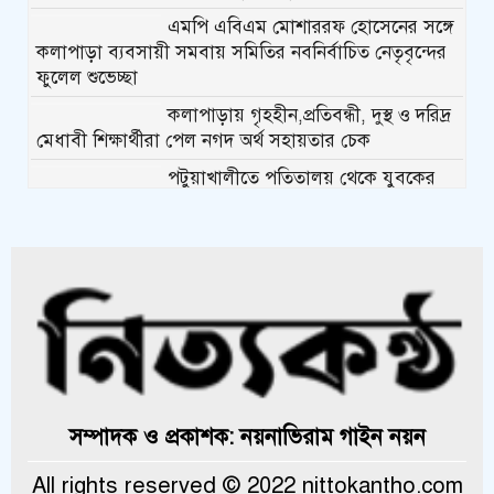
এমপি এবিএম মোশাররফ হোসেনের সঙ্গে
কলাপাড়া ব্যবসায়ী সমবায় সমিতির নবনির্বাচিত নেতৃবৃন্দের
ফুলেল শুভেচ্ছা
কলাপাড়ায় গৃহহীন,প্রতিবন্ধী, দুস্থ ও দরিদ্র
মেধাবী শিক্ষার্থীরা পেল নগদ অর্থ সহায়তার চেক
পটুয়াখালীতে পতিতালয় থেকে যুবকের
মরদেহ উদ্ধার
কলাপাড়ায় বিএনপি সভাপতির বিরুদ্ধে
মিথ্যা, বানোয়াট সংবাদের তীব্র প্রতিবাদ
জানিয়েছে বিএনপি
কলাপাড়ায় পাটাতন ভেঙ্গে পড়া সেই
মসজিদের সংস্কার কাজ শুরু
কলাপাড়ায় মুদি ব্যাবসায়ীর ওপর সন্ত্রাসী
সম্পাদক ও প্রকাশক: নয়নাভিরাম গাইন নয়ন
হামলা, গুরুতর অবস্থায় বরিশালে রেফার
All rights reserved © 2022 nittokantho.com