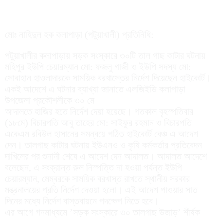
মোঃ নাহিদুল হক কলাপাড়া (পটুয়াখালী) প্রতিনিধি:
পটুয়াখালীর কলাপাড়ায় সড়ক সংস্কারে ৩০টি তাল গাছ কাটার ঘটনায়
মহিপুর ইউপি চেয়ারম্যান মো: ফজলু গাজী ও ইউপি সদস্য মো:
সোবাহান হাওলাদারকে সাময়িক বরখাস্তের নির্দেশ দিয়েছেন হাইকোর্ট।
একই আদেশে এ ঘটনার ব্যাখ্যা জানাতে এলজিইডি কলাপাড়া
উপজেলা প্রকৌশলীকে ৩০ মে
আদালতে হাজির হতে নির্দেশ দেয়া হয়েছে। গতকাল বৃহস্পতিবার
(১৮মে) বিচারপতি আবু তাহের মো: সাইফুর রহমান ও বিচারপতি
একেএম রবিউল হাসানের সমন্বয়ে গঠিত হাইকোর্ট বেঞ্চ এ আদেশ
দেন। তালগাছ কাটার ঘটনায় ইউএনও ও কৃষি কর্মকর্তার প্রতিবেদন
দাখিলের পর শুনানী শেষে এ আদেশ দেন আদালত। আদালত আদেশে
বলেছেন, এ সংক্রান্ত রুল নিস্পত্তি না হওয়া পর্যন্ত ইউপি
চেয়ারম্যান, মেম্বরকে সাময়িক বরখাস্ত রাখতে স্থানীয় সরকার
মন্ত্রনালয়ের প্রতি নির্দেশ দেওয়া হলো। এই আদেশ পাওয়ার সাত
দিনের মধ্যে নির্দেশ বাস্তবায়নে পদক্ষেপ নিতে হবে।
এর আগে গনমাধ্যমে ’সড়ক সংস্কারে ৩০ তালগাছ উজাড়’ শীর্ষক