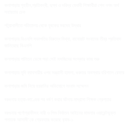
কলাপাড়ায় গৃহহীন,প্রতিবন্ধী, দুস্থ ও দরিদ্র মেধাবী শিক্ষার্থীরা পেল নগদ অর্থ
সহায়তার চেক
পটুয়াখালীতে পতিতালয় থেকে যুবকের মরদেহ উদ্ধার
কলাপাড়ায় বিএনপি সভাপতির বিরুদ্ধে মিথ্যা, বানোয়াট সংবাদের তীব্র প্রতিবাদ
জানিয়েছে বিএনপি
কলাপাড়ায় পাটাতন ভেঙ্গে পড়া সেই মসজিদের সংস্কার কাজ শুরু
কলাপাড়ায় মুদি ব্যাবসায়ীর ওপর সন্ত্রাসী হামলা, গুরুতর অবস্থায় বরিশালে রেফার
কলাপাড়ায় জমি নিয়ে হয়রানির অভিযোগে সংবাদ সম্মেলন
বরগুনায় হত্যা-কাণ্ডের পর ধর্ষণ করার ঘটনায় মাদ্রাসা শিক্ষক গ্রেপ্তার
বরগুনায় পর্ণোগ্রাফীসহ নারী ও শিশু নির্যাতন আইনের মামলার ওয়ারেন্টভুক্ত
পলাতক আসামী’কে গ্রেফতার করেছে র‌্যাব-১