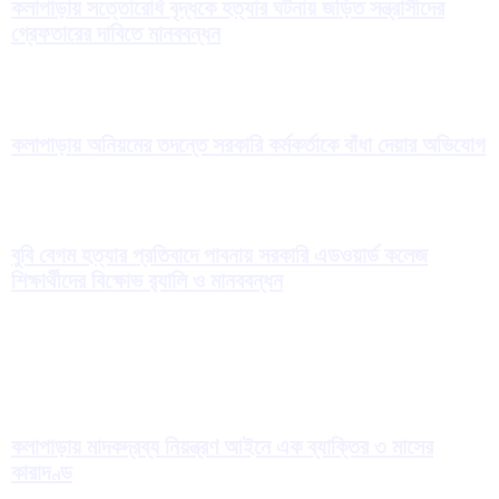
কলাপাড়ায় সত্তোরোর্ধ বৃদ্ধকে হত্যার ঘটনায় জড়িত সন্ত্রাসীদের
গ্রেফতারের দাবিতে মানববন্ধন
কলাপাড়ায় অনিয়মের তদন্তে সরকারি কর্মকর্তাকে বাঁধা দেয়ার অভিযোগ
বুবি বেগম হত্যার প্রতিবাদে পাবনায় সরকারি এডওয়ার্ড কলেজ
শিক্ষার্থীদের বিক্ষোভ র‍্যালি ও মানববন্ধন
কলাপাড়ায় মাদকদ্রব্য নিয়ন্ত্রণ আইনে এক ব্যাক্তির ৩ মাসের
কারাদণ্ড