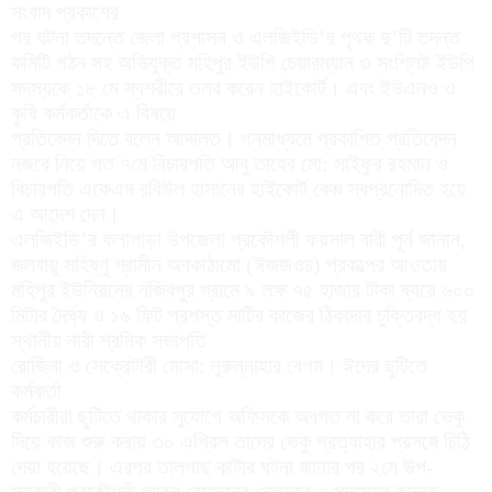
সংবাদ প্রকাশের
পর ঘটনা তদন্তে জেলা প্রশাসন ও এলজিইডি’র পৃথক দু’টি তদন্ত
কমিটি গঠন সহ অভিযুক্ত মহিপুর ইউপি চেয়ারম্যান ও সংশ্লিষ্ট ইউপি
সদস্যকে ১৮ মে স্বশরীরে তলব করেন হাইকোর্ট। এবং ইউএনও ও
কৃষি কর্মকর্তাকে এ বিষয়ে
প্রতিবেদন দিতে বলেন আদালত। গনমাধ্যমে প্রকাশিত প্রতিবেদন
নজরে নিয়ে গত ৭মে বিচারপতি আবু তাহের মো: সাইফুর রহমান ও
বিচারপতি একেএম রবিউল হাসানের হাইকোর্ট বেঞ্চ স্বপ্রনোদিত হয়ে
এ আদেশ দেন।
এলজিইডি’র কলাপাড়া উপজেলা প্রকৌশলী ফয়সাল বারী পূর্ন জানান,
জলবায়ু সহিষ্ণু গ্রামীন অবকাঠামো (ঈজজওচ) প্রকল্পের আওতায়
মহিপুর ইউনিয়নের নজিবপুর গ্রামে ৯ লক্ষ ৭৫ হাজার টাকা ব্যয়ে ৬০০
মিটার দৈর্ঘ্য ও ১৬ ফিট প্রশস্ত মাটির কাজের ঠিকাদার চুক্তিবদ্ধ হয়
স্থানীয় নারী শ্রমিক সভাপতি
রোজিনা ও সেক্রেটারী মোসা: নুরুন্নাহার বেগম। ঈদের ছুটিতে
কর্মকর্তা
কর্মচারীরা ছুটিতে থাকার সুযোগে অফিসকে অবগত না করে তারা ভেকু
দিয়ে কাজ শুরু করায় ৩০ এপ্রিল তাদের ভেকু প্রত্যাহার প্রসঙ্গে চিঠি
দেয়া হয়েছে। এরপর তালগাছ কাটার ঘটনা জানার পর ২মে উপ-
সহকারী প্রকৌশলী আবুল হোসেনের নেতৃত্বে ৩ সদস্যের তদন্ত