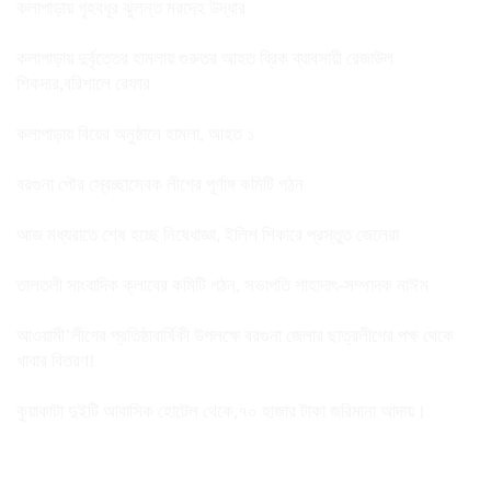
কলাপাড়ায় গৃহবধূর ঝুলন্ত মরদেহ উদ্ধার
কলাপাড়ায় দুর্বৃত্তের হামলায় গুরুতর আহত ব্রিক ব্যাবসায়ী রেজাউল
শিকদার,বরিশালে রেফার
কলাপাড়ায় বিয়ের অনুষ্ঠানে হামলা, আহত ১
বরগুনা পৌর স্বেচ্ছাসেবক লীগের পূর্ণাঙ্গ কমিটি গঠন
আজ মধ্যরাতে শেষ হচ্ছে নিষেধাজ্ঞা, ইলিশ শিকারে প্রস্তুত জেলেরা
তালতলী সাংবাদিক ক্লাবের কমিটি গঠন, সভাপতি শাহাদাৎ-সম্পাদক নাঈম
আওয়ামী’লীগের প্রতিষ্ঠাবার্ষিকী উপলক্ষে বরগুনা জেলার ছাত্রলীগের পক্ষ থেকে
খাবার বিতরণ!
কুয়াকাটা দুইটি আবাসিক হোটেল থেকে,৭০ হাজার টাকা জরিমানা আদায়।