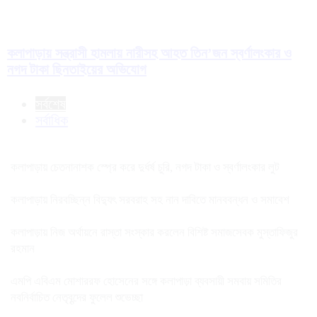
কলাপাড়ায় সন্ত্রাসী হামলায় নারীসহ আহত তিন’জন স্বর্ণালংকার ও
নগদ টাকা ছিনতাইয়ের অভিযোগ
সর্বশেষ
সর্বাধিক
কলাপাড়ায় চেতনানাশক স্প্রে করে দুর্ধর্ষ চুরি, নগদ টাকা ও স্বর্ণালংকার লুট
কলাপাড়ায় নিরবচ্ছিন্ন বিদ্যুৎ সরবরাহ সহ নান দাবিতে মানববন্ধন ও সমাবেশ
কলাপাড়ায় নিজ অর্থায়নে রাস্তা সংস্কার করলেন বিশিষ্ট সমাজসেবক মুস্তাফিজুর
রহমান
এমপি এবিএম মোশাররফ হোসেনের সঙ্গে কলাপাড়া ব্যবসায়ী সমবায় সমিতির
নবনির্বাচিত নেতৃবৃন্দের ফুলেল শুভেচ্ছা