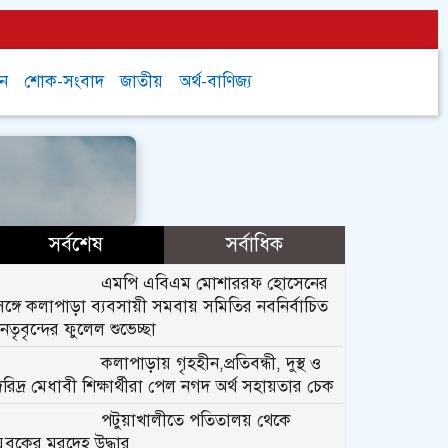
চন
শোক-সংবাদ
জাতীয়
অর্থ-বাণিজ্য
সর্বশেষ
সর্বাধিক
এমপি এবিএম মোশাররফ হোসেনের
সঙ্গে কলাপাড়া ব্যবসায়ী সমবায় সমিতির নবনির্বাচিত
নেতৃবৃন্দের ফুলেল শুভেচ্ছা
কলাপাড়ায় গৃহহীন,প্রতিবন্ধী, দুস্থ ও
দরিদ্র মেধাবী শিক্ষার্থীরা পেল নগদ অর্থ সহায়তার চেক
পটুয়াখালীতে পতিতালয় থেকে
যুবকের মরদেহ উদ্ধার