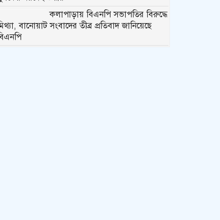
কলাপাড়ায় বিএনপি সভাপতির বিরুদ্ধে
মিথ্যা, বানোয়াট সংবাদের তীব্র প্রতিবাদ জানিয়েছে
বিএনপি
কলাপাড়ায় পাটাতন ভেঙ্গে পড়া সেই
মসজিদের সংস্কার কাজ শুরু
কলাপাড়ায় মুদি ব্যাবসায়ীর ওপর
সন্ত্রাসী হামলা, গুরুতর অবস্থায়
বরিশালে রেফার
কলাপাড়ায় জমি নিয়ে হয়রানির
অভিযোগে সংবাদ সম্মেলন
কলাপাড়া সাংবাদিক ইউনিয়নের
২০২৬-২০২৭ কমিটি গঠন
কলাপাড়ায় সত্তোরোর্ধ বৃদ্ধকে হত্যার
ঘটনায় জড়িত সন্ত্রাসীদের গ্রেফতারের