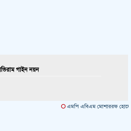
াভিরাম গাইন নয়ন
এমপি এবিএম মোশাররফ হোসেনের সঙ্গে