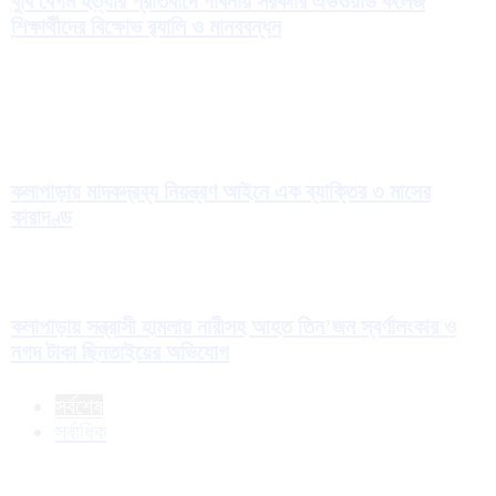
বুবি বেগম হত্যার প্রতিবাদে পাবনায় সরকারি এডওয়ার্ড কলেজ
শিক্ষার্থীদের বিক্ষোভ র‍্যালি ও মানববন্ধন
কলাপাড়ায় মাদকদ্রব্য নিয়ন্ত্রণ আইনে এক ব্যাক্তির ৩ মাসের
কারাদণ্ড
কলাপাড়ায় সন্ত্রাসী হামলায় নারীসহ আহত তিন’জন স্বর্ণালংকার ও
নগদ টাকা ছিনতাইয়ের অভিযোগ
সর্বশেষ
সর্বাধিক