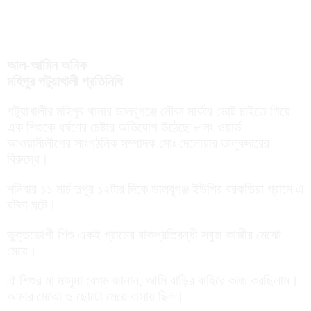
আল-আমিন অনিক
মহিপুর পটুয়াখালী প্রতিনিধি
পটুয়াখালীর মহিপুর থানার ডালবুগঞ্জে নৌকা মার্কার ভোট চাইতে গিয়ে
এক শিশুকে ধর্ষণের চেষ্টার অভিযোগ উঠেছে ৮ নং ওয়ার্ড
আওয়ামীলীগের সাংগঠনিক সম্পাদক মোঃ দেলোয়ার তালুকদারের
বিরুদ্ধে।
শনিবার ১১ মার্চ দুপুর ১২টার দিকে ডালবুগঞ্জ ইউপির বরকতিয়া গ্রামে এ
ঘটনা ঘটে।
ভুক্তভোগী শিশু একই গ্রামের বাকপ্রতিবন্ধী সবুজ কাজীর মেঝো
মেয়ে।
ঐ শিশুর মা মাসুমা বেগম জানান, আমি বাড়ির বাহিরে কাজ করছিলাম।
আমার মেঝো ও ছোটো মেয়ে বাসায় ছিল।