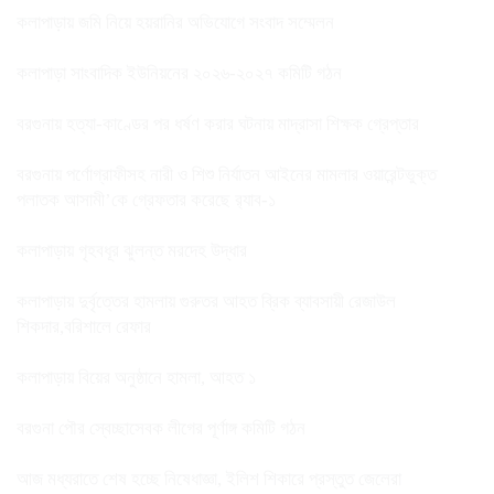
কলাপাড়ায় জমি নিয়ে হয়রানির অভিযোগে সংবাদ সম্মেলন
কলাপাড়া সাংবাদিক ইউনিয়নের ২০২৬-২০২৭ কমিটি গঠন
বরগুনায় হত্যা-কাণ্ডের পর ধর্ষণ করার ঘটনায় মাদ্রাসা শিক্ষক গ্রেপ্তার
বরগুনায় পর্ণোগ্রাফীসহ নারী ও শিশু নির্যাতন আইনের মামলার ওয়ারেন্টভুক্ত
পলাতক আসামী’কে গ্রেফতার করেছে র‌্যাব-১
কলাপাড়ায় গৃহবধূর ঝুলন্ত মরদেহ উদ্ধার
কলাপাড়ায় দুর্বৃত্তের হামলায় গুরুতর আহত ব্রিক ব্যাবসায়ী রেজাউল
শিকদার,বরিশালে রেফার
কলাপাড়ায় বিয়ের অনুষ্ঠানে হামলা, আহত ১
বরগুনা পৌর স্বেচ্ছাসেবক লীগের পূর্ণাঙ্গ কমিটি গঠন
আজ মধ্যরাতে শেষ হচ্ছে নিষেধাজ্ঞা, ইলিশ শিকারে প্রস্তুত জেলেরা