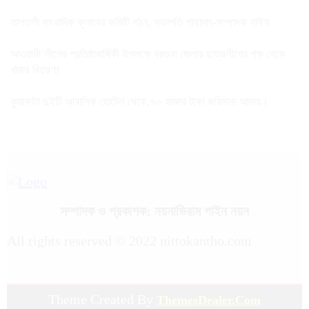
তালতলী সাংবাদিক ক্লাবের কমিটি গঠন, সভাপতি শাহাদাৎ-সম্পাদক নাঈম
আওয়ামী’লীগের প্রতিষ্ঠাবার্ষিকী উপলক্ষে বরগুনা জেলার ছাত্রলীগের পক্ষ থেকে
খাবার বিতরণ!
কুয়াকাটা দুইটি আবাসিক হোটেল থেকে,৭০ হাজার টাকা জরিমানা আদায়।
সম্পাদক ও প্রকাশক: নয়নাভিরাম গাইন নয়ন
All rights reserved © 2022 nittokantho.com
Theme Created By
ThemesDealer.Com