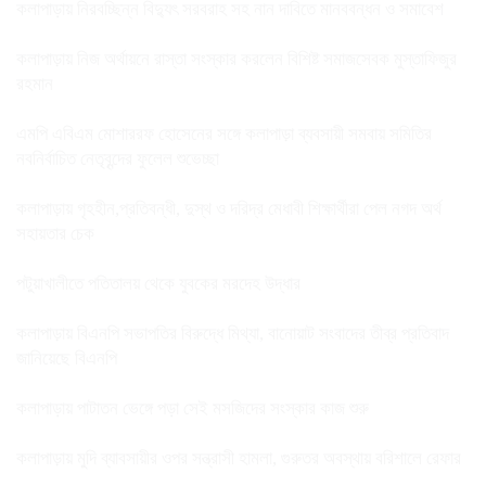
কলাপাড়ায় নিরবচ্ছিন্ন বিদ্যুৎ সরবরাহ সহ নান দাবিতে মানববন্ধন ও সমাবেশ
কলাপাড়ায় নিজ অর্থায়নে রাস্তা সংস্কার করলেন বিশিষ্ট সমাজসেবক মুস্তাফিজুর
রহমান
এমপি এবিএম মোশাররফ হোসেনের সঙ্গে কলাপাড়া ব্যবসায়ী সমবায় সমিতির
নবনির্বাচিত নেতৃবৃন্দের ফুলেল শুভেচ্ছা
কলাপাড়ায় গৃহহীন,প্রতিবন্ধী, দুস্থ ও দরিদ্র মেধাবী শিক্ষার্থীরা পেল নগদ অর্থ
সহায়তার চেক
পটুয়াখালীতে পতিতালয় থেকে যুবকের মরদেহ উদ্ধার
কলাপাড়ায় বিএনপি সভাপতির বিরুদ্ধে মিথ্যা, বানোয়াট সংবাদের তীব্র প্রতিবাদ
জানিয়েছে বিএনপি
কলাপাড়ায় পাটাতন ভেঙ্গে পড়া সেই মসজিদের সংস্কার কাজ শুরু
কলাপাড়ায় মুদি ব্যাবসায়ীর ওপর সন্ত্রাসী হামলা, গুরুতর অবস্থায় বরিশালে রেফার