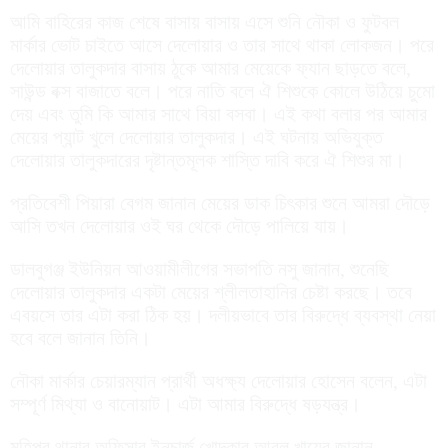
আমি বাহিরের কাজ শেষে বাসায় বাসায় এসে শুনি নৌকা ও ফুটবল
মার্কার ভোট চাইতে আসে দেলোয়ার ও তার সাথে থাকা লোকজন। পরে
দেলোয়ার তালুকদার বাসায় ঠুকে আমার মেয়েকে ফ্যান ছাড়তে বলে,
সাউন্ড বক্স বাজাতে বলে। পরে নাতি বলে ঐ শিশুকে কোলে উঠিয়ে চুমো
দেয় এবং তুমি কি আমার সাথে বিয়া বসবা। এই কথা বলার পর আমার
মেয়ের প্যান্ট খুলে দেলোয়ার তালুকদার। এই ঘটনায় অভিযুক্ত
দেলোয়ার তালুকদারের দৃষ্টান্তমূলক শাস্তি দাবি করে ঐ শিশুর মা।
প্রতিবেশী পিয়ারা বেগম জানান মেয়ের ডাক চিৎকার শুনে আমরা দৌড়ে
আসি তখন দেলোয়ার ওই ঘর থেকে দৌড়ে পালিয়ে যায়।
ডালবুগঞ্জ ইউনিয়ন আওয়ামীলীগের সভাপতি নসু জানান, শুনেছি
দেলোয়ার তালুকদার একটা মেয়ের শ্লীলতাহানির চেষ্টা করছে। তবে
এবয়সে তার এটা করা ঠিক হয়। দলীয়ভাবে তার বিরুদ্ধে ব্যবস্থা নেয়া
হবে বলে জানান তিনি।
নৌকা মার্কার চেয়ারম্যান প্রার্থী অধক্ষ্য দেলোয়ার হোসেন বলেন, এটা
সম্পূর্ণ মিথ্যা ও বানোয়াট। এটা আমার বিরুদ্ধে ষড়যন্ত্র।
মহিপুর থানার অফিসার ইনচার্জ খোন্দকার আবুল খায়ের জানান,