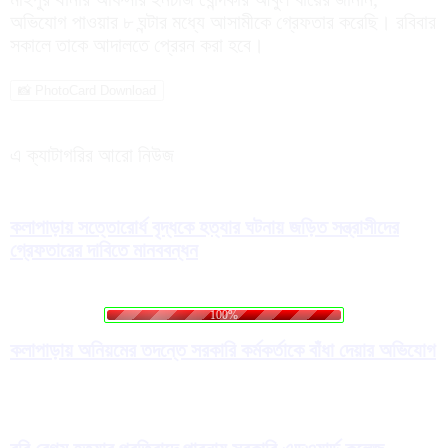
অভিযোগ পাওয়ার ৮ ঘন্টার মধ্যে আসামীকে গ্রেফতার করেছি। রবিবার
সকালে তাকে আদালতে প্রেরন করা হবে।
📸 PhotoCard Download
এ ক্যাটাগরির আরো নিউজ
কলাপাড়ায় সত্তোরোর্ধ বৃদ্ধকে হত্যার ঘটনায় জড়িত সন্ত্রাসীদের
গ্রেফতারের দাবিতে মানববন্ধন
.
.
.
g
n
i
d
a
L
o
100%
কলাপাড়ায় অনিয়মের তদন্তে সরকারি কর্মকর্তাকে বাঁধা দেয়ার অভিযোগ