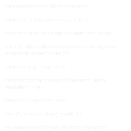
কলাপাড়ায় জমি নিয়ে হয়রানির অভিযোগে সংবাদ সম্মেলন
কলাপাড়া সাংবাদিক ইউনিয়নের ২০২৬-২০২৭ কমিটি গঠন
বরগুনায় হত্যা-কাণ্ডের পর ধর্ষণ করার ঘটনায় মাদ্রাসা শিক্ষক গ্রেপ্তার
বরগুনায় পর্ণোগ্রাফীসহ নারী ও শিশু নির্যাতন আইনের মামলার ওয়ারেন্টভুক্ত
পলাতক আসামী’কে গ্রেফতার করেছে র‌্যাব-১
কলাপাড়ায় গৃহবধূর ঝুলন্ত মরদেহ উদ্ধার
কলাপাড়ায় দুর্বৃত্তের হামলায় গুরুতর আহত ব্রিক ব্যাবসায়ী রেজাউল
শিকদার,বরিশালে রেফার
কলাপাড়ায় বিয়ের অনুষ্ঠানে হামলা, আহত ১
বরগুনা পৌর স্বেচ্ছাসেবক লীগের পূর্ণাঙ্গ কমিটি গঠন
আজ মধ্যরাতে শেষ হচ্ছে নিষেধাজ্ঞা, ইলিশ শিকারে প্রস্তুত জেলেরা