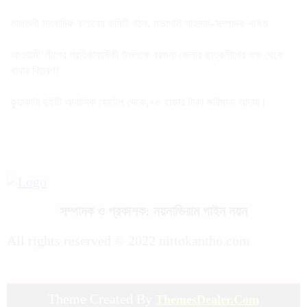
তালতলী সাংবাদিক ক্লাবের কমিটি গঠন, সভাপতি শাহাদাৎ-সম্পাদক নাঈম
আওয়ামী’লীগের প্রতিষ্ঠাবার্ষিকী উপলক্ষে বরগুনা জেলার ছাত্রলীগের পক্ষ থেকে
খাবার বিতরণ!
কুয়াকাটা দুইটি আবাসিক হোটেল থেকে,৭০ হাজার টাকা জরিমানা আদায়।
সম্পাদক ও প্রকাশক: নয়নাভিরাম গাইন নয়ন
All rights reserved © 2022 nittokantho.com
Theme Created By
ThemesDealer.Com