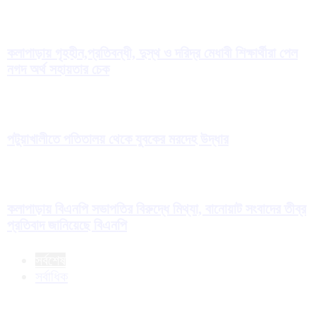
কলাপাড়ায় গৃহহীন,প্রতিবন্ধী, দুস্থ ও দরিদ্র মেধাবী শিক্ষার্থীরা পেল
নগদ অর্থ সহায়তার চেক
পটুয়াখালীতে পতিতালয় থেকে যুবকের মরদেহ উদ্ধার
কলাপাড়ায় বিএনপি সভাপতির বিরুদ্ধে মিথ্যা, বানোয়াট সংবাদের তীব্র
প্রতিবাদ জানিয়েছে বিএনপি
সর্বশেষ
সর্বাধিক