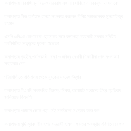
কলাপাড়ায় নিরবচ্ছিন্ন বিদ্যুৎ সরবরাহ সহ নান দাবিতে মানববন্ধন ও সমাবেশ
কলাপাড়ায় নিজ অর্থায়নে রাস্তা সংস্কার করলেন বিশিষ্ট সমাজসেবক মুস্তাফিজুর
রহমান
এমপি এবিএম মোশাররফ হোসেনের সঙ্গে কলাপাড়া ব্যবসায়ী সমবায় সমিতির
নবনির্বাচিত নেতৃবৃন্দের ফুলেল শুভেচ্ছা
কলাপাড়ায় গৃহহীন,প্রতিবন্ধী, দুস্থ ও দরিদ্র মেধাবী শিক্ষার্থীরা পেল নগদ অর্থ
সহায়তার চেক
পটুয়াখালীতে পতিতালয় থেকে যুবকের মরদেহ উদ্ধার
কলাপাড়ায় বিএনপি সভাপতির বিরুদ্ধে মিথ্যা, বানোয়াট সংবাদের তীব্র প্রতিবাদ
জানিয়েছে বিএনপি
কলাপাড়ায় পাটাতন ভেঙ্গে পড়া সেই মসজিদের সংস্কার কাজ শুরু
কলাপাড়ায় মুদি ব্যাবসায়ীর ওপর সন্ত্রাসী হামলা, গুরুতর অবস্থায় বরিশালে রেফার