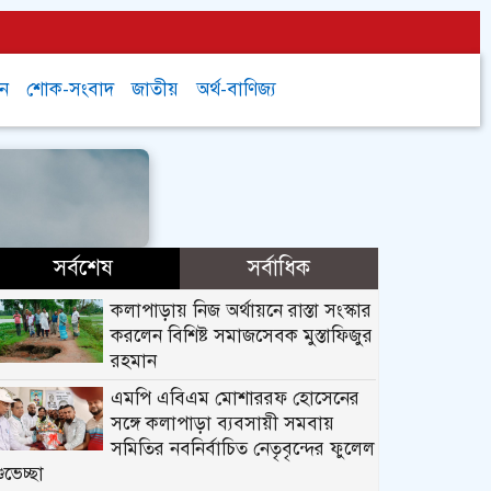
চন
শোক-সংবাদ
জাতীয়
অর্থ-বাণিজ্য
সর্বশেষ
সর্বাধিক
কলাপাড়ায় নিজ অর্থায়নে রাস্তা সংস্কার
করলেন বিশিষ্ট সমাজসেবক মুস্তাফিজুর
রহমান
এমপি এবিএম মোশাররফ হোসেনের
সঙ্গে কলাপাড়া ব্যবসায়ী সমবায়
সমিতির নবনির্বাচিত নেতৃবৃন্দের ফুলেল
ুভেচ্ছা