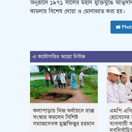
অনুষ্ঠানে ১৯৭১ সালের মহান মুক্তিযুদ্ধে আত্
কামনায় বিশেষ দোয়া ও মোনাজাত করা হয়।
📸 Pho
এ ক্যাটাগরির আরো নিউজ
কলাপাড়ায় নিজ অর্থায়নে রাস্তা
এমপি এব
সংস্কার করলেন বিশিষ্ট
হোসেনের স
সমাজসেবক মুস্তাফিজুর রহমান
ব্যবসায়ী
নবনির্বাচি