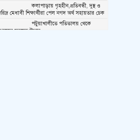
কলাপাড়ায় গৃহহীন,প্রতিবন্ধী, দুস্থ ও
দরিদ্র মেধাবী শিক্ষার্থীরা পেল নগদ অর্থ সহায়তার চেক
পটুয়াখালীতে পতিতালয় থেকে
যুবকের মরদেহ উদ্ধার
কলাপাড়ায় বিএনপি সভাপতির বিরুদ্ধে
মিথ্যা, বানোয়াট সংবাদের তীব্র প্রতিবাদ জানিয়েছে
বিএনপি
কলাপাড়ায় পাটাতন ভেঙ্গে পড়া সেই
মসজিদের সংস্কার কাজ শুরু
কলাপাড়ায় মুদি ব্যাবসায়ীর ওপর
সন্ত্রাসী হামলা, গুরুতর অবস্থায়
বরিশালে রেফার
কলাপাড়ায় জমি নিয়ে হয়রানির
অভিযোগে সংবাদ সম্মেলন
কলাপাড়া সাংবাদিক ইউনিয়নের
২০২৬-২০২৭ কমিটি গঠন