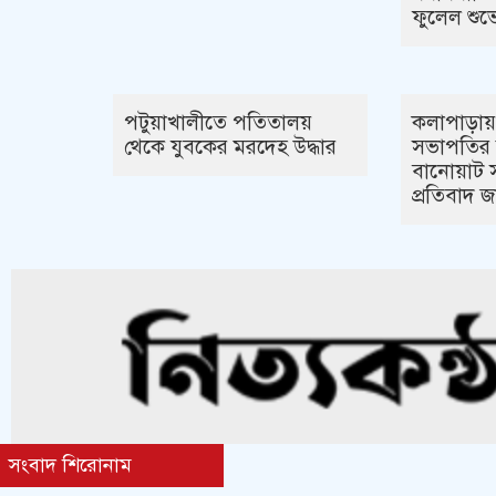
ফুলেল শুভে
পটুয়াখালীতে পতিতালয়
কলাপাড়ায
থেকে যুবকের মরদেহ উদ্ধার
সভাপতির বি
বানোয়াট স
প্রতিবাদ 
সংবাদ শিরোনাম