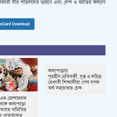
মদানকারী বীর শহিদদের স্মরণে এবং দেশ ও জাতির কল্যাণ
toCard Download
কলাপাড়ায়
গৃহহীন,প্রতিবন্ধী, দুস্থ ও দরিদ্র
মেধাবী শিক্ষার্থীরা পেল নগদ
অর্থ সহায়তার চেক
িএম মোশাররফ
ঙ্গে কলাপাড়া
 সমবায় সমিতির
ত নেতৃবৃন্দের