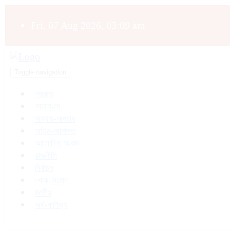
Fri, 07 Aug 2026, 03:09 am
Toggle navigation
প্রচ্ছদ
সারাবাংলা
অন্যায়-অপরাধ
আইন-আদালত
আলোচিত-সংবাদ
রাজনীতি
নির্বাচন
শোক-সংবাদ
জাতীয়
অর্থ-বাণিজ্য