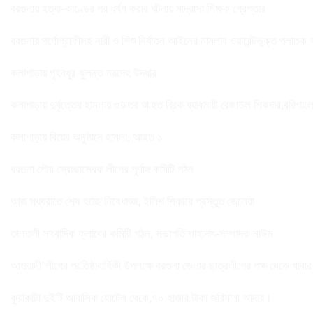
বরগুনায় হত্যা-কাণ্ডের পর ধর্ষণ করার ঘটনায় মাদ্রাসা শিক্ষক গ্রেপ্তার
বরগুনায় পর্ণোগ্রাফীসহ নারী ও শিশু নির্যাতন আইনের মামলার ওয়ারেন্টভুক্ত পলাতক
কলাপাড়ায় গৃহবধূর ঝুলন্ত মরদেহ উদ্ধার
কলাপাড়ায় দুর্বৃত্তের হামলায় গুরুতর আহত ব্রিক ব্যাবসায়ী রেজাউল শিকদার,বরিশাল
কলাপাড়ায় বিয়ের অনুষ্ঠানে হামলা, আহত ১
বরগুনা পৌর স্বেচ্ছাসেবক লীগের পূর্ণাঙ্গ কমিটি গঠন
আজ মধ্যরাতে শেষ হচ্ছে নিষেধাজ্ঞা, ইলিশ শিকারে প্রস্তুত জেলেরা
তালতলী সাংবাদিক ক্লাবের কমিটি গঠন, সভাপতি শাহাদাৎ-সম্পাদক নাঈম
আওয়ামী’লীগের প্রতিষ্ঠাবার্ষিকী উপলক্ষে বরগুনা জেলার ছাত্রলীগের পক্ষ থেকে খাবা
কুয়াকাটা দুইটি আবাসিক হোটেল থেকে,৭০ হাজার টাকা জরিমানা আদায়।