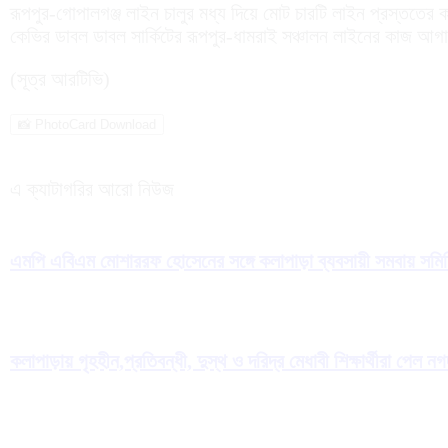
রূপপুর-গোপালগঞ্জ লাইন চালুর মধ্য দিয়ে মোট চারটি লাইন প্রস্ততে
কেভির ডাবল ডাবল সার্কিটের রূপপুর-ধামরাই সঞ্চালন লাইনের কাজ আ
(সূত্র আরটিভি)
📸 PhotoCard Download
এ ক্যাটাগরির আরো নিউজ
এমপি এবিএম মোশাররফ হোসেনের সঙ্গে কলাপাড়া ব্যবসায়ী সমবায় সমিতির 
কলাপাড়ায় গৃহহীন,প্রতিবন্ধী, দুস্থ ও দরিদ্র মেধাবী শিক্ষার্থীরা পেল ন