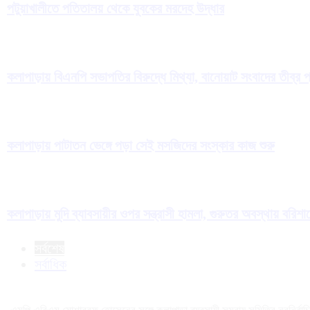
পটুয়াখালীতে পতিতালয় থেকে যুবকের মরদেহ উদ্ধার
কলাপাড়ায় বিএনপি সভাপতির বিরুদ্ধে মিথ্যা, বানোয়াট সংবাদের তীব্র 
কলাপাড়ায় পাটাতন ভেঙ্গে পড়া সেই মসজিদের সংস্কার কাজ শুরু
কলাপাড়ায় মুদি ব্যাবসায়ীর ওপর সন্ত্রাসী হামলা, গুরুতর অবস্থায় বরিশ
সর্বশেষ
সর্বাধিক