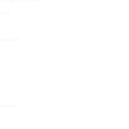
নেতৃবৃন্দের ফুলেল শুভেচ্ছা
তার চেক
য়েছে বিএনপি
 মানববন্ধন