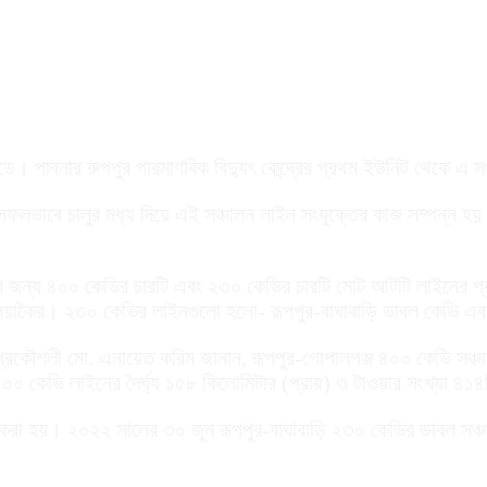
রীডে। পাবনার রুপপুর পারমাণবিক বিদ‍্যুৎ কেন্দ্রের প্রথম ইউনিট থেকে এ 
ভাবে চালুর মধ‍্য দিয়ে এই সঞ্চালন লাইন সংযুক্তের কাজ সম্পন্ন হয়। এর
চালনের জন্য ৪০০ কেভির চারটি এবং ২৩০ কেভির চারটি মোট আটটি লাইনের 
কালিয়াকৈর। ২৩০ কেভির লাইনগুলো হলো- রূপপুর-বাঘাবাড়ি ডাবল কেভি এব
 প্রকৌশলী মো. এনায়েত করিম জানান, রূপপুর-গোপালগঞ্জ ৪০০ কেভি সঞ্চাল
৪০০ কেভি লাইনের দৈর্ঘ্য ১৫৮ কিলোমিটার (প্রায়) ও টাওয়ার সংখ্যা ৪১
ত করা হয়। ২০২২ সালের ৩০ জুন রূপপুর-বাঘাবাড়ি ২৩০ কেভির ডাবল সঞ