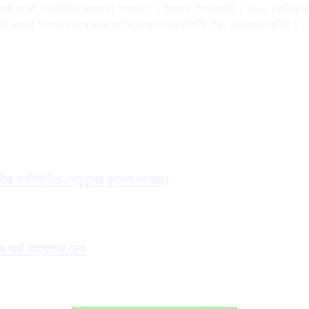
র কাজ হলো, প্রতিটির সঞ্চালন সক্ষমতা ২ হাজার মেগাওয়াট। ৪০০ কেভির 
গামী বছরে সম্পন্ন হবে বলে জানিয়েছেন প্রকৌশলী মো. এনায়েত করিম।
নবনির্বাচিত নেতৃবৃন্দের ফুলেল শুভেচ্ছা
গদ অর্থ সহায়তার চেক
.
g
.
n
.
i
d
a
o
L