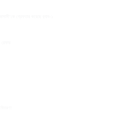
 আসামী’কে গ্রেফতার করেছে র‌্যাব-১
ে রেফার
র বিতরণ!