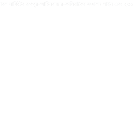
ডাবল সার্কিটের রূপপুর-আমিনবাজার-কালিয়াকৈর সঞ্চালন লাইন এবং ২৩০