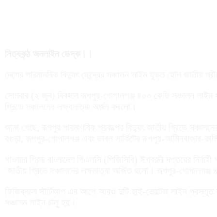
নিত্যকন্ঠ অনলাইন ডেস্ক।।
দেশের পারমানবিক বিদ্যুৎ কেন্দ্রের সঞ্চালন লাইন যুক্ত হোল জাতীয় গ্
সোমবার (২ জুন) বিকালে রূপপুর-গোপালগঞ্জ ৪০০ কেভি সঞ্চালন লাইন সফল
গ্রিডে সঞ্চালনের লক্ষ্যমাত্রা অর্জন করলো।
জানা গেছে, রূপপুর পারমাণবিক প্রকল্পের বিদ্যুৎ জাতীয় গ্রিডে সঞ্
বগুড়া, রূপপুর-গোপালগঞ্জ এবং ডাবল সার্কিটের রূপপুর-আমিনবাজার-
পাওয়ার গ্রিড বাংলাদেশ পিএলসি (পিজিসিবি) ঈশ্বরদী দপ্তরের নির্বাহী
জাতীয় গ্রিডে সঞ্চালনের লক্ষমাত্রা অর্জিত হলো। রূপপুর-গোপালগঞ্জ 
ফিজিক্যাল স্টার্টআপ এর আগে আরও দুটি হাই-ভোল্টেজ লাইন প্রস্তু
সঞ্চালন লাইন চালু হয়।