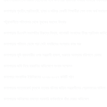
এমপি এবিএম মোশাররফ হোসেনের সঙ্গে কলাপাড়া ব্যবসায়ী সমবায় সমিতির নবনির্বাচিত 
কলাপাড়ায় গৃহহীন,প্রতিবন্ধী, দুস্থ ও দরিদ্র মেধাবী শিক্ষার্থীরা পেল নগদ অর্থ সহায়
পটুয়াখালীতে পতিতালয় থেকে যুবকের মরদেহ উদ্ধার
কলাপাড়ায় বিএনপি সভাপতির বিরুদ্ধে মিথ্যা, বানোয়াট সংবাদের তীব্র প্রতিবাদ জানি
কলাপাড়ায় পাটাতন ভেঙ্গে পড়া সেই মসজিদের সংস্কার কাজ শুরু
কলাপাড়ায় মুদি ব্যাবসায়ীর ওপর সন্ত্রাসী হামলা, গুরুতর অবস্থায় বরিশালে রেফার
কলাপাড়ায় জমি নিয়ে হয়রানির অভিযোগে সংবাদ সম্মেলন
কলাপাড়া সাংবাদিক ইউনিয়নের ২০২৬-২০২৭ কমিটি গঠন
কলাপাড়ায় সত্তোরোর্ধ বৃদ্ধকে হত্যার ঘটনায় জড়িত সন্ত্রাসীদের গ্রেফতারের দাবিতে
কলাপাড়ায় অনিয়মের তদন্তে সরকারি কর্মকর্তাকে বাঁধা দেয়ার অভিযোগ