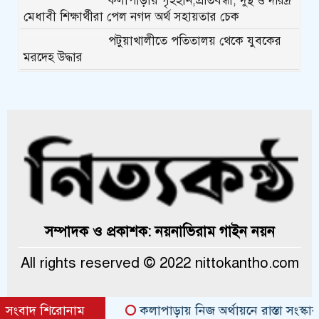
কলাপাড়ায় গৃহহীন,প্রতিবন্ধী, দুস্থ ও দরিদ্র
মেধাবী শিক্ষার্থীরা পেল নগদ অর্থ সহায়তার চেক
পটুয়াখালীতে পতিতালয় থেকে যুবকের
মরদেহ উদ্ধার
কলাপাড়ায় বিএনপি সভাপতির বিরুদ্ধে
মিথ্যা, বানোয়াট সংবাদের তীব্র প্রতিবাদ জানিয়েছে বিএনপি
কলাপাড়ায় পাটাতন ভেঙ্গে পড়া সেই
মসজিদের সংস্কার কাজ শুরু
কলাপাড়ায় মুদি ব্যাবসায়ীর ওপর সন্ত্রাসী
হামলা, গুরুতর অবস্থায় বরিশালে রেফার
কলাপাড়ায় জমি নিয়ে হয়রানির অভিযোগে
সম্পাদক ও প্রকাশক: নয়নাভিরাম গাইন নয়ন
সংবাদ সম্মেলন
All rights reserved © 2022 nittokantho.com
কলাপাড়া সাংবাদিক ইউনিয়নের
২০২৬-২০২৭ কমিটি গঠন
সংবাদ শিরোনাম
কলাপাড়ায় নিজ অর্থায়নে রাস্তা সংস্কার