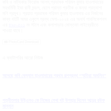
কবি ও নাট্যকার ফিরোজ আলম,প্রভাষক পরিমল কুমার হাওলাদারের
সহধর্মিনী ইভা রানী মন্ডল, ছেলে প্রান্ত প্রতীক ও কন্যা প্রত্যাশা
মণি প্রমুখ। প্রয়াত প্রভাষক পরিমল কুমার হাওলাদার এর নির্জনের
কাব্য বইটি অমর একুশে গ্রন্থ মেলা-২০২৪ এর অনার্য পাবলিকেশনস
এর
৪৯৮-৫০১
নং স্টলে এবং কলাপাড়ায় মোস্তফা লাইব্রেরীতে
পাওয়া যাবে।
📸 PhotoCard Download
এ ক্যাটাগরির আরো নিউজ
আসছে কবি বেল্লাল হাওলাদারের প্রথম গল্পগ্রন্থ “স্মৃতিরা অমলিন”
পত্নীতলার উইএনও কে নিজের লেখা বই উপহার দিলেন আব্দুর রউফ
মান্নান