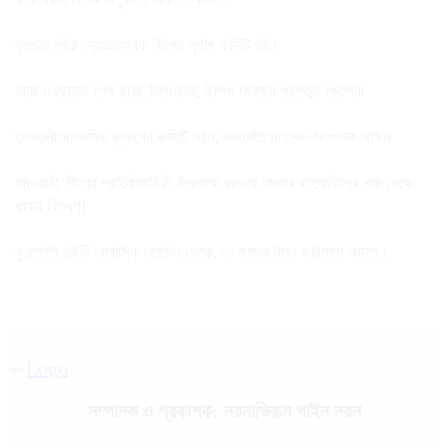
বরগুনা পৌর স্বেচ্ছাসেবক লীগের পূর্ণাঙ্গ কমিটি গঠন
আজ মধ্যরাতে শেষ হচ্ছে নিষেধাজ্ঞা, ইলিশ শিকারে প্রস্তুত জেলেরা
তালতলী সাংবাদিক ক্লাবের কমিটি গঠন, সভাপতি শাহাদাৎ-সম্পাদক নাঈম
আওয়ামী’লীগের প্রতিষ্ঠাবার্ষিকী উপলক্ষে বরগুনা জেলার ছাত্রলীগের পক্ষ থেকে
খাবার বিতরণ!
কুয়াকাটা দুইটি আবাসিক হোটেল থেকে,৭০ হাজার টাকা জরিমানা আদায়।
সম্পাদক ও প্রকাশক: নয়নাভিরাম গাইন নয়ন