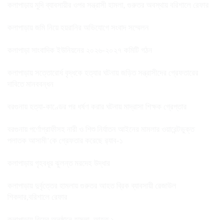
কলাপাড়ায় মুদি ব্যাবসায়ীর ওপর সন্ত্রাসী হামলা, গুরুতর অবস্থায় বরিশালে রেফার
কলাপাড়ায় জমি নিয়ে হয়রানির অভিযোগে সংবাদ সম্মেলন
কলাপাড়া সাংবাদিক ইউনিয়নের ২০২৬-২০২৭ কমিটি গঠন
কলাপাড়ায় সত্তোরোর্ধ বৃদ্ধকে হত্যার ঘটনায় জড়িত সন্ত্রাসীদের গ্রেফতারের
দাবিতে মানববন্ধন
বরগুনায় হত্যা-কাণ্ডের পর ধর্ষণ করার ঘটনায় মাদ্রাসা শিক্ষক গ্রেপ্তার
বরগুনায় পর্ণোগ্রাফীসহ নারী ও শিশু নির্যাতন আইনের মামলার ওয়ারেন্টভুক্ত
পলাতক আসামী’কে গ্রেফতার করেছে র‌্যাব-১
কলাপাড়ায় গৃহবধূর ঝুলন্ত মরদেহ উদ্ধার
কলাপাড়ায় দুর্বৃত্তের হামলায় গুরুতর আহত ব্রিক ব্যাবসায়ী রেজাউল
শিকদার,বরিশালে রেফার
কলাপাড়ায় বিয়ের অনুষ্ঠানে হামলা, আহত ১