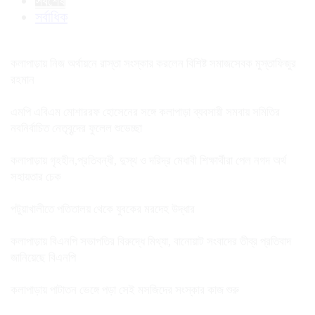
সর্বশেষ
সর্বাধিক
কলাপাড়ায় নিজ অর্থায়নে রাস্তা সংস্কার করলেন বিশিষ্ট সমাজসেবক মুস্তাফিজুর
রহমান
এমপি এবিএম মোশাররফ হোসেনের সঙ্গে কলাপাড়া ব্যবসায়ী সমবায় সমিতির
নবনির্বাচিত নেতৃবৃন্দের ফুলেল শুভেচ্ছা
কলাপাড়ায় গৃহহীন,প্রতিবন্ধী, দুস্থ ও দরিদ্র মেধাবী শিক্ষার্থীরা পেল নগদ অর্থ
সহায়তার চেক
পটুয়াখালীতে পতিতালয় থেকে যুবকের মরদেহ উদ্ধার
কলাপাড়ায় বিএনপি সভাপতির বিরুদ্ধে মিথ্যা, বানোয়াট সংবাদের তীব্র প্রতিবাদ
জানিয়েছে বিএনপি
কলাপাড়ায় পাটাতন ভেঙ্গে পড়া সেই মসজিদের সংস্কার কাজ শুরু