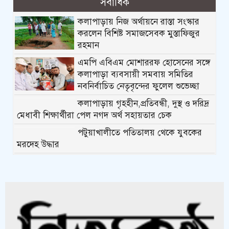
সর্বাধিক
কলাপাড়ায় নিজ অর্থায়নে রাস্তা সংস্কার
করলেন বিশিষ্ট সমাজসেবক মুস্তাফিজুর
রহমান
এমপি এবিএম মোশাররফ হোসেনের সঙ্গে
কলাপাড়া ব্যবসায়ী সমবায় সমিতির
নবনির্বাচিত নেতৃবৃন্দের ফুলেল শুভেচ্ছা
কলাপাড়ায় গৃহহীন,প্রতিবন্ধী, দুস্থ ও দরিদ্র
মেধাবী শিক্ষার্থীরা পেল নগদ অর্থ সহায়তার চেক
পটুয়াখালীতে পতিতালয় থেকে যুবকের
মরদেহ উদ্ধার
কলাপাড়ায় বিএনপি সভাপতির বিরুদ্ধে
মিথ্যা, বানোয়াট সংবাদের তীব্র প্রতিবাদ জানিয়েছে বিএনপি
কলাপাড়ায় পাটাতন ভেঙ্গে পড়া সেই
মসজিদের সংস্কার কাজ শুরু
কলাপাড়ায় মুদি ব্যাবসায়ীর ওপর সন্ত্রাসী