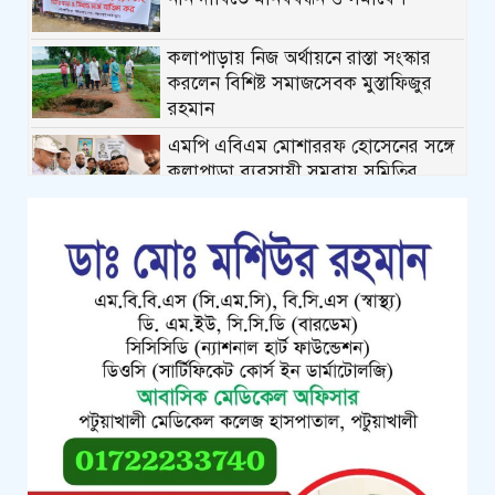
কলাপাড়ায় নিজ অর্থায়নে রাস্তা সংস্কার
করলেন বিশিষ্ট সমাজসেবক মুস্তাফিজুর
রহমান
এমপি এবিএম মোশাররফ হোসেনের সঙ্গে
কলাপাড়া ব্যবসায়ী সমবায় সমিতির
নবনির্বাচিত নেতৃবৃন্দের ফুলেল শুভেচ্ছা
কলাপাড়ায় গৃহহীন,প্রতিবন্ধী, দুস্থ ও দরিদ্র
মেধাবী শিক্ষার্থীরা পেল নগদ অর্থ
সহায়তার চেক
পটুয়াখালীতে পতিতালয় থেকে যুবকের
মরদেহ উদ্ধার
কলাপাড়ায় বিএনপি সভাপতির বিরুদ্ধে
মিথ্যা, বানোয়াট সংবাদের তীব্র প্রতিবাদ
জানিয়েছে বিএনপি