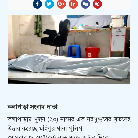
কলাপাড়া সংবাদ দাতা।।
কলাপাড়ায় সুজন (২০) নামের এক নরসুন্দরের মৃতদেহ
উদ্ধার করেছে মহিপুর থানা পুলিশ।
সোমবার (৯ অক্টোবর) রাত সাড়ে ৭ টার দিকে