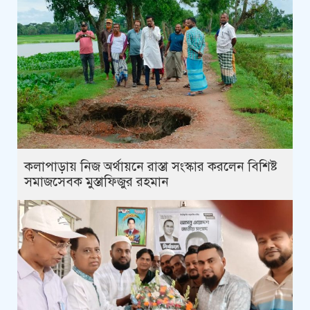
কলাপাড়ায় নিজ অর্থায়নে রাস্তা সংস্কার করলেন বিশিষ্ট
সমাজসেবক মুস্তাফিজুর রহমান