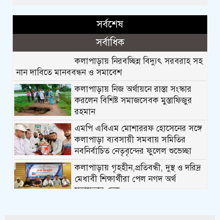
সর্বশেষ
সর্বাধিক
কলাপাড়ায় নিরবচ্ছিন্ন বিদ্যুৎ সরবরাহ সহ
নান দাবিতে মানববন্ধন ও সমাবেশ
কলাপাড়ায় নিজ অর্থায়নে রাস্তা সংস্কার
করলেন বিশিষ্ট সমাজসেবক মুস্তাফিজুর
রহমান
এমপি এবিএম মোশাররফ হোসেনের সঙ্গে
কলাপাড়া ব্যবসায়ী সমবায় সমিতির
নবনির্বাচিত নেতৃবৃন্দের ফুলেল শুভেচ্ছা
কলাপাড়ায় গৃহহীন,প্রতিবন্ধী, দুস্থ ও দরিদ্র
মেধাবী শিক্ষার্থীরা পেল নগদ অর্থ
সহায়তার চেক
পটুয়াখালীতে পতিতালয় থেকে যুবকের
মরদেহ উদ্ধার