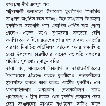
কমপ্লেক্স দীর্ঘ একযুগ পর
পটুয়াখালী কলাপাড়া উপজেলা যুবলীগের ত্রিবার্ষিক
সম্মেলন অনুষ্ঠিত হতে যাচ্ছে। উক্ত সম্মেলনে উপজেলা
যুবলীগের সভাপতি পদে একাধিক প্রার্থীর নাম শোনা
গেলেও এদের মধ্যে তৃণমূলের সবচেয়ে বেশি
জনপ্রিয়তায় এগিয়ে রয়েছেন পৌর সভার ২নং ওয়ার্ডের
বারবার নির্বাচিত কাউন্সিলর প্যানেল মেয়র জননন্দিত
নেতা উপজেলা ছাত্রলীগের সাবেক সভাপতি সকালের
পরিচিত মুখ মোঃ হুমায়ুন কবির।
জানা যায়, সারাদেশে বিএনপি ও জামাত-শিবিরের
নৈরাজ্যেকে প্রতিহত করতে যুবলীগের নেতাকর্মীদের
সুসংগঠিত করতে কাজ করছে কেন্দ্রীয় যুবলীগ। এর
ধারাবাহিকতায় তৃণমূলের নেতাকর্মীদের কাছে
গ্রহণযোগ্য ও ক্লিন ইমেজ খ্যাত যুবলীগ নেতাদের বেছে
বেছে সম্মেলনের মাধ্যমে সংগঠনের দায়িত্ব কাঁদে