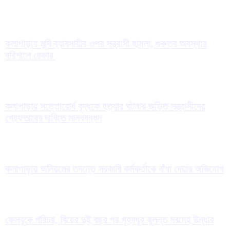
কলাপাড়ায় মুদি ব্যাবসায়ীর ওপর সন্ত্রাসী হামলা, গুরুতর অবস্থায়
বরিশালে রেফার
কলাপাড়ায় সত্তোরোর্ধ বৃদ্ধকে হত্যার ঘটনায় জড়িত সন্ত্রাসীদের
গ্রেফতারের দাবিতে মানববন্ধন
কলাপাড়ায় অনিয়মের তদন্তে সরকারি কর্মকর্তাকে বাঁধা দেয়ার অভিযোগ
ফেসবুকে পরিচয়, বিয়ের দুই বছর পর গৃহবধূর ঝুলন্ত মরদেহ উদ্ধার