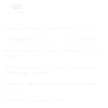
সর্বশেষ
সর্বাধিক
কলাপাড়ায় চেতনানাশক স্প্রে করে দুর্ধর্ষ চুরি, নগদ টাকা ও স্বর্ণালংকার লুট
কলাপাড়ায় নিরবচ্ছিন্ন বিদ্যুৎ সরবরাহ সহ নান দাবিতে মানববন্ধন ও সমাবেশ
কলাপাড়ায় নিজ অর্থায়নে রাস্তা সংস্কার করলেন বিশিষ্ট সমাজসেবক মুস্তাফিজুর
রহমান
এমপি এবিএম মোশাররফ হোসেনের সঙ্গে কলাপাড়া ব্যবসায়ী সমবায় সমিতির
নবনির্বাচিত নেতৃবৃন্দের ফুলেল শুভেচ্ছা
কলাপাড়ায় গৃহহীন,প্রতিবন্ধী, দুস্থ ও দরিদ্র মেধাবী শিক্ষার্থীরা পেল নগদ অর্থ
সহায়তার চেক
পটুয়াখালীতে পতিতালয় থেকে যুবকের মরদেহ উদ্ধার