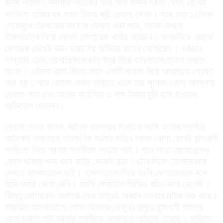
জন্য পাঠায়। স্বামীর আটকের খবর শুনে বাসার দরজা খোলা রেখেই
ফাড়িতে হাজির হয় রাজা মিয়ার স্ত্রী রেহানা বেগম। পরে রাত ১২দিকে
লোকমুখে মোশারেফ জ্ঞান না ফেরার খবর শুনে, তাকে দেখতে
হাসপাতালে গিয়ে দেখেন মোশারেফ খাবার খাচ্ছেন। অপরদিকে রেহানা
বেগমকে দেখেই জ্ঞান হারানোর অভিনয় করেন মোশারেফ। সকালে
ডাক্তার এসে মোশারেফকে ছাড়পত্র দিয়ে হাসপাতাল ত্যাগ করতে
বলেন। এদিকে রাজা মিয়ার নামে একটি মামলা দিয়ে আদালতে প্রেরণ
করা হয়। পরে রেহানা বেগম বাড়িতে এসে তার সুকেজ খোলা অবস্থায়
দেখতে পান এবং তাদের সংরক্ষিত ৩ লক্ষ টাকার চুরি হয়ে যাওয়ার
অভিযোগ তোলেন।
রেহানা বেগম বলেন, জনৈক খালেকের মাধ্যমে আমি আমার স্বামীর
আটকের খবর শুনে তাৎক্ষণিক আমার বাড়ির দরজা খোলা রেখেই চান্দখালী
ফাড়িতে গিয়ে আমার স্বামীকে দেখতে পাই। পরে রাতে মোশারেফের
বেহুশ থাকার খবর শুনে ফাড়ি থেকেই রাত ১২টার দিকে মোশারেফকে
দেখতে হাসপাতালে যাই। হাসপাতালে গিয়ে আমি মোশারেফকে বসে
বসে খাবার খেতে দেখি। আমি মোবাইলে ভিডিও ধারণ করে রেখেছি।
কিন্তু মোশারেফ আমাকে দেখা মাত্রই অজ্ঞান হওয়ার নাটক শুরু করে।
সারারাত হাসপাতালে থেকে আজকে (৪জুন) দুপুরে চান্দখালী বাজারে
এসে শুনতে পাই আমার স্বামীকে আদালতে পাঠানো হয়েছে। বাড়িতে