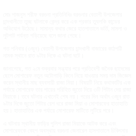
মোঃ শাজনুস শরীফ বরগুনা প্রতিনিধিঃ বরগুনার বেতাগী উপজেলার
চান্দখালীতে তুচ্ছ ঘটনাকে কেন্দ্র করে এক প্রকার তুঘলকি কান্ডের
অভিযোগ উঠেছে। সামান্য কথার জেরে হাতপাতালে ভর্তি, মামলা ও
লুটপাট পর্যন্ত গড়িয়েছে বলে জানা গেছে।
গত শনিবার (৩জুন) বেতাগী উপজেলার চান্দখালী বাজারের কাঠপট্টি
নামক স্থানে রাত ৯টার দিকে এ ঘটনা ঘটে।
জানাগেছে, গত ২মে শুক্রবার সন্ধ্যার পরে প্রতিবেশী জনৈক ছাদেমের
ছেলে মোশারেফ নতুন অটোগাড়ি কিনে নিয়ে যাওয়ার সময় দাম জিজ্ঞেস
করেন স্থানীয় মাছ ব্যবসায়ী রাজা মিয়া। বিষয়টি নিয়ে কথাকাটির এক
পর্যায়ে মোশারেফ তার পায়ের পরিহিত জুতো দিয়ে ৩টি পিটান দেয় রাজা
মিয়াকে। তবে ঘটনার এখানেই শেষ নয়। পরের দিন অর্থাৎ ৩জুন রাত
৯টার দিকে জুতো পিটার রেশ ধরে রাজা মিয়া ও মোশারফের হাতাহাতি
হয়। হাতাহাতির এক পর্যায়ে মোশারেফ মাটিতে লুটিয়ে পরে।
এ ঘটনায় স্থানীয় ফাড়ির পুলিশ রাজা মিয়াকে আটক করে এবং
মোশারেফকে বেহুশ অবস্থায় বরগুনা জেনারেল হাসপাতালে চিকিৎসার