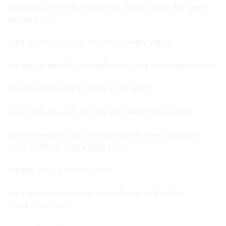
কলাপাড়ায় বিএনপি সভাপতির বিরুদ্ধে মিথ্যা, বানোয়াট সংবাদের তীব্র প্রতিবাদ
জানিয়েছে বিএনপি
কলাপাড়ায় পাটাতন ভেঙ্গে পড়া সেই মসজিদের সংস্কার কাজ শুরু
কলাপাড়ায় মুদি ব্যাবসায়ীর ওপর সন্ত্রাসী হামলা, গুরুতর অবস্থায় বরিশালে রেফার
কলাপাড়ায় জমি নিয়ে হয়রানির অভিযোগে সংবাদ সম্মেলন
বরগুনায় হত্যা-কাণ্ডের পর ধর্ষণ করার ঘটনায় মাদ্রাসা শিক্ষক গ্রেপ্তার
বরগুনায় পর্ণোগ্রাফীসহ নারী ও শিশু নির্যাতন আইনের মামলার ওয়ারেন্টভুক্ত
পলাতক আসামী’কে গ্রেফতার করেছে র‌্যাব-১
কলাপাড়ায় গৃহবধূর ঝুলন্ত মরদেহ উদ্ধার
কলাপাড়ায় দুর্বৃত্তের হামলায় গুরুতর আহত ব্রিক ব্যাবসায়ী রেজাউল
শিকদার,বরিশালে রেফার