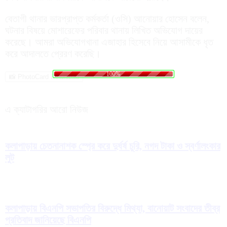
বেতাগী থানার ভারপ্রাপ্ত কর্মকর্তা (ওসি) আনোয়ার হোসেন বলেন,
ঘটনার বিষয়ে মোশারেফের পরিবার থানায় লিখিত অভিযোগ দায়ের
করেছে। আমরা অভিযোগখানা এজাহার হিসেবে নিয়ে আসামীকে ধৃত
করে আদালতে প্রেরণ করেছি।
n
i
g
d
.
a
.
o
.
L
100%
📸 PhotoCard Download
এ ক্যাটাগরির আরো নিউজ
কলাপাড়ায় চেতনানাশক স্প্রে করে দুর্ধর্ষ চুরি, নগদ টাকা ও স্বর্ণালংকার
লুট
কলাপাড়ায় বিএনপি সভাপতির বিরুদ্ধে মিথ্যা, বানোয়াট সংবাদের তীব্র
প্রতিবাদ জানিয়েছে বিএনপি