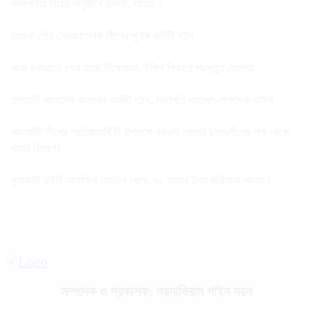
কলাপাড়ায় বিয়ের অনুষ্ঠানে হামলা, আহত ১
বরগুনা পৌর স্বেচ্ছাসেবক লীগের পূর্ণাঙ্গ কমিটি গঠন
আজ মধ্যরাতে শেষ হচ্ছে নিষেধাজ্ঞা, ইলিশ শিকারে প্রস্তুত জেলেরা
তালতলী সাংবাদিক ক্লাবের কমিটি গঠন, সভাপতি শাহাদাৎ-সম্পাদক নাঈম
আওয়ামী’লীগের প্রতিষ্ঠাবার্ষিকী উপলক্ষে বরগুনা জেলার ছাত্রলীগের পক্ষ থেকে
খাবার বিতরণ!
কুয়াকাটা দুইটি আবাসিক হোটেল থেকে,৭০ হাজার টাকা জরিমানা আদায়।
সম্পাদক ও প্রকাশক: নয়নাভিরাম গাইন নয়ন