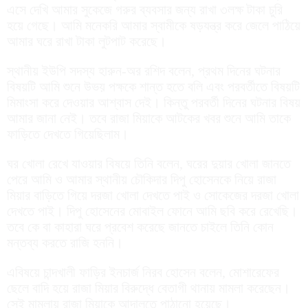
এসে দেখি আমার সুকেজে গরুর ব্যবসার জন্য রাখা ৩লক্ষ টাকা চুরি
হয়ে গেছে। আমি মনেকরি আমার স্বামীকে ষড়যন্ত্র করে জেলে পাঠিয়ে
আমার ঘরে রাখা টাকা লুটপাট করেছে।
স্থানীয় ইউপি সদস্য হারুন-অর রশিদ বলেন, প্রথম দিনের ঘটনার
বিষয়টি আমি শুনে উভয় পক্ষকে শান্ত হতে বলি এবং পরবর্তীতে বিষয়টি
মিমাংসা করে দেওয়ার আশ্বাস দেই। কিন্তু পরবর্তী দিনের ঘটনার বিষয়
আমার জানা নেই। তবে রাজা মিয়াকে আটকের খবর শুনে আমি তাকে
ফাড়িতে দেখতে গিয়েছিলাম।
ঘর খোলা রেখে যাওয়ার বিষয়ে তিনি বলেন, ঘরের দুয়ার খোলা জানতে
পেরে আমি ও আমার স্থানীয় চৌকিদার দিপু হোসেনকে নিয়ে রাজা
মিয়ার বাড়িতে গিয়ে দরজা খোলা দেখতে পাই ও সোকেজের দরজা খোলা
দেখতে পাই। দিপু হোসেনের মোবাইল ফোনে আমি ছবি করে রেখেছি।
তবে কে বা কাহারা ঘরে প্রবেশ করেছে জানতে চাইলে তিনি কোন
মন্তব্য করতে রাজি হননি।
এবিষয়ে চান্দখালী ফাড়ির ইনচার্জ নিরব হোসেন বলেন, মোশারেফের
ছেলে বাদি হয়ে রাজা মিয়ার বিরুদ্ধে বেতাগী থানায় মামলা করেছেন।
সেই মামলায় রাজা মিয়াকে আদালতে পাঠানো হয়েছে।