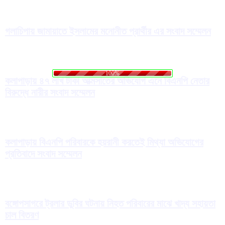
গলাচিপায় জামায়াতে ইসলামের মনোনীত প্রার্থীর এর সংবাদ সম্মেলন
o
a
L
d
i
n
g
.
.
.
100%
কলাপাড়ায় ৪৭ লাখ টাকা আত্মসাতের অভিযোগ এনে বিএনপি নেতার
বিরুদ্ধে নারীর সংবাদ সম্মেলন
কলাপাড়ায় বিএনপি পরিবারকে হয়রানী করতেই মিথ্যা অভিযোগের
প্রতিবাদে সংবাদ সম্মেলন
বঙ্গোপসাগরে ট্রলার ডুবির ঘটনায় নিহত পরিবারের মাঝে খাদ্য সহায়তা
চাল বিতরণ