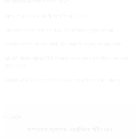
কলাপাড়ায় বিয়ের অনুষ্ঠানে হামলা, আহত ১
বরগুনা পৌর স্বেচ্ছাসেবক লীগের পূর্ণাঙ্গ কমিটি গঠন
আজ মধ্যরাতে শেষ হচ্ছে নিষেধাজ্ঞা, ইলিশ শিকারে প্রস্তুত জেলেরা
তালতলী সাংবাদিক ক্লাবের কমিটি গঠন, সভাপতি শাহাদাৎ-সম্পাদক নাঈম
আওয়ামী’লীগের প্রতিষ্ঠাবার্ষিকী উপলক্ষে বরগুনা জেলার ছাত্রলীগের পক্ষ থেকে
খাবার বিতরণ!
কুয়াকাটা দুইটি আবাসিক হোটেল থেকে,৭০ হাজার টাকা জরিমানা আদায়।
সম্পাদক ও প্রকাশক: নয়নাভিরাম গাইন নয়ন