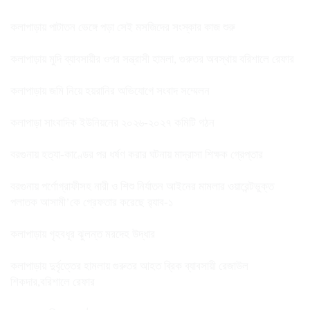
কলাপাড়ায় পাটাতন ভেঙ্গে পড়া সেই মসজিদের সংস্কার কাজ শুরু
কলাপাড়ায় মুদি ব্যাবসায়ীর ওপর সন্ত্রাসী হামলা, গুরুতর অবস্থায় বরিশালে রেফার
কলাপাড়ায় জমি নিয়ে হয়রানির অভিযোগে সংবাদ সম্মেলন
কলাপাড়া সাংবাদিক ইউনিয়নের ২০২৬-২০২৭ কমিটি গঠন
বরগুনায় হত্যা-কাণ্ডের পর ধর্ষণ করার ঘটনায় মাদ্রাসা শিক্ষক গ্রেপ্তার
বরগুনায় পর্ণোগ্রাফীসহ নারী ও শিশু নির্যাতন আইনের মামলার ওয়ারেন্টভুক্ত
পলাতক আসামী’কে গ্রেফতার করেছে র‌্যাব-১
কলাপাড়ায় গৃহবধূর ঝুলন্ত মরদেহ উদ্ধার
কলাপাড়ায় দুর্বৃত্তের হামলায় গুরুতর আহত ব্রিক ব্যাবসায়ী রেজাউল
শিকদার,বরিশালে রেফার