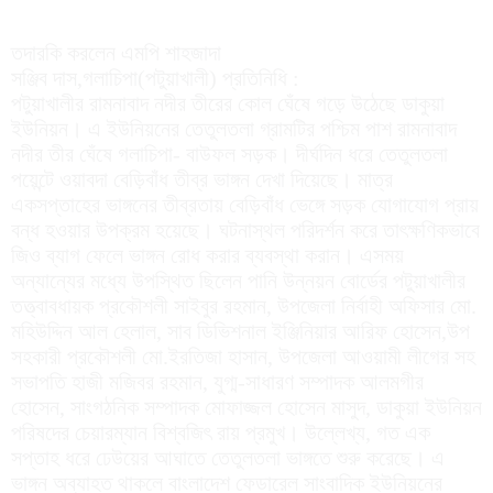
তদারকি করলেন এমপি শাহজাদা
সঞ্জিব দাস,গলাচিপা(পটুয়াখালী) প্রতিনিধি :
পটুয়াখালীর রামনাবাদ নদীর তীরের কোল ঘেঁষে গড়ে উঠেছে ডাকুয়া
ইউনিয়ন। এ ইউনিয়নের তেতুলতলা গ্রামটির পশ্চিম পাশ রামনাবাদ
নদীর তীর ঘেঁষে গলাচিপা- বাউফল সড়ক। দীর্ঘদিন ধরে তেতুলতলা
পয়েন্টে ওয়াবদা বেড়িবাঁধ তীব্র ভাঙ্গন দেখা দিয়েছে। মাত্র
একসপ্তাহের ভাঙ্গনের তীব্রতায় বেড়িবাঁধ ভেঙ্গে সড়ক যোগাযোগ প্রায়
বন্ধ হওয়ার উপক্রম হয়েছে। ঘটনাস্থল পরিদর্শন করে তাৎক্ষণিকভাবে
জিও ব্যাগ ফেলে ভাঙ্গন রোধ করার ব্যবস্থা করান। এসময়
অন্যান্যের মধ্যে উপস্থিত ছিলেন পানি উন্নয়ন বোর্ডের পটুয়াখালীর
তত্ত্বাবধায়ক প্রকৌশলী সাইবুর রহমান, উপজেলা নির্বাহী অফিসার মো.
মহিউদ্দিন আল হেলাল, সাব ডিভিশনাল ইঞ্জিনিয়ার আরিফ হোসেন,উপ
সহকারী প্রকৌশলী মো.ইরতিজা হাসান, উপজেলা আওয়ামী লীগের সহ
সভাপতি হাজী মজিবর রহমান, যুগ্ম-সাধারণ সম্পাদক আলমগীর
হোসেন, সাংগঠনিক সম্পাদক মোফাজ্জল হোসেন মাসুদ, ডাকুয়া ইউনিয়ন
পরিষদের চেয়ারম্যান বিশ্বজিৎ রায় প্রমুখ। উল্লেখ্য, গত এক
সপ্তাহ ধরে ঢেউয়ের আঘাতে তেতুলতলা ভাঙ্গতে শুরু করেছে। এ
ভাঙ্গন অব্যাহত থাকলে বাংলাদেশ ফেডারেল সাংবাদিক ইউনিয়নের