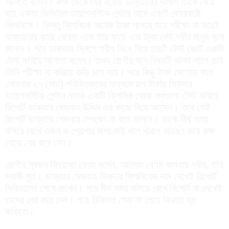
আসতে বলেন। কক্ষ থেকে বের হতেই ডাক্তারের দালাল তাকে নিয়ে
যায় একতা ডিজিটাল ডায়াগনস্টিক সেন্টার নামে একটি বেসরকারী
ক্লিনিকে। কিন্তু ক্লিনিকে অনেক টাকা লাগবে শুনে পরীক্ষা না করেই
ডাক্তারের কাছে ফেরত এসে তার কাছে এত টাকা নেই গরীব মানুষ বলে
জানান। পরে ডাক্তার স্লিপে গরীব লিখে দিয়ে চারটি টেস্ট কেটে একটি
টেস্ট করিয়ে আনতে বলেন। তখন রোগীর মনে বিষয়টি খটকা লাগে তাই
তিনি পরীক্ষা না করিয়ে বাড়ি চলে যায়। পরে কিছু টাকা জোগাড় করে
সোমবার ২৭ (মার্চ) পরিচিতজনের মাধ্যমে সল্প টাকায় সিকদার
ডায়াগনস্টিক সেন্টার নামক একটি ক্লিনিক থেকে সবগুলো টেস্ট করিয়ে
রিপোর্ট ডাক্তার মেজবাহ উদ্দিন এর কাছে নিয়ে আসেন। তবে সেই
রিপোর্ট ডাক্তার মেজবাহ দেখবেন না বলে জানান। তাকে দীর্ঘ সময়
বসিয়ে রেখে ওজন ও প্রেশার মাপা নাই বলে খারাপ আচরণ করে কক্ষ
থেকে বের করে দেন।
রোগীর স্বজন ফিরোজা বেগম বলেন, আলেয়া বেগম অসহায় গরীব, তার
স্বামী মৃত। ডাক্তার মেজবাহ সিকদার ক্লিনিকের নাম দেখেই রিপোর্ট
সিরিয়ালের শেষে রাখেন। পরে দীর্ঘ সময় বসিয়ে রেখে রিপোর্ট না দেখেই
তাদের বের করে দেন। পরে চিকিৎসা সেবা না পেয়ে ফিরতে হয়
বাড়িতে।