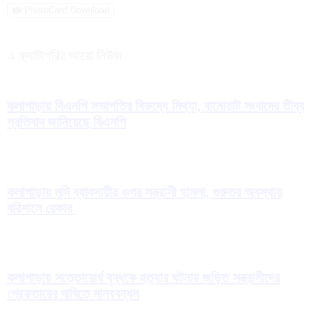
📸 PhotoCard Download
এ ক্যাটাগরির আরো নিউজ
কলাপাড়ায় বিএনপি সভাপতির বিরুদ্ধে মিথ্যা, বানোয়াট সংবাদের তীব্র
প্রতিবাদ জানিয়েছে বিএনপি
কলাপাড়ায় মুদি ব্যাবসায়ীর ওপর সন্ত্রাসী হামলা, গুরুতর অবস্থায়
বরিশালে রেফার
কলাপাড়ায় সত্তোরোর্ধ বৃদ্ধকে হত্যার ঘটনায় জড়িত সন্ত্রাসীদের
গ্রেফতারের দাবিতে মানববন্ধন