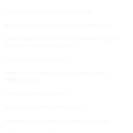
কলাপাড়া সাংবাদিক ইউনিয়নের ২০২৬-২০২৭ কমিটি গঠন
বরগুনায় হত্যা-কাণ্ডের পর ধর্ষণ করার ঘটনায় মাদ্রাসা শিক্ষক গ্রেপ্তার
বরগুনায় পর্ণোগ্রাফীসহ নারী ও শিশু নির্যাতন আইনের মামলার ওয়ারেন্টভুক্ত
পলাতক আসামী’কে গ্রেফতার করেছে র‌্যাব-১
কলাপাড়ায় গৃহবধূর ঝুলন্ত মরদেহ উদ্ধার
কলাপাড়ায় দুর্বৃত্তের হামলায় গুরুতর আহত ব্রিক ব্যাবসায়ী রেজাউল
শিকদার,বরিশালে রেফার
কলাপাড়ায় বিয়ের অনুষ্ঠানে হামলা, আহত ১
বরগুনা পৌর স্বেচ্ছাসেবক লীগের পূর্ণাঙ্গ কমিটি গঠন
আজ মধ্যরাতে শেষ হচ্ছে নিষেধাজ্ঞা, ইলিশ শিকারে প্রস্তুত জেলেরা