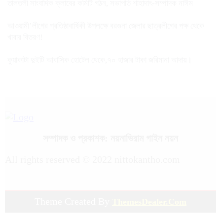
তালতলী সাংবাদিক ক্লাবের কমিটি গঠন, সভাপতি শাহাদাৎ-সম্পাদক নাঈম
আওয়ামী’লীগের প্রতিষ্ঠাবার্ষিকী উপলক্ষে বরগুনা জেলার ছাত্রলীগের পক্ষ থেকে
খাবার বিতরণ!
কুয়াকাটা দুইটি আবাসিক হোটেল থেকে,৭০ হাজার টাকা জরিমানা আদায়।
সম্পাদক ও প্রকাশক: নয়নাভিরাম গাইন নয়ন
All rights reserved © 2022 nittokantho.com
Theme Created By
ThemesDealer.Com