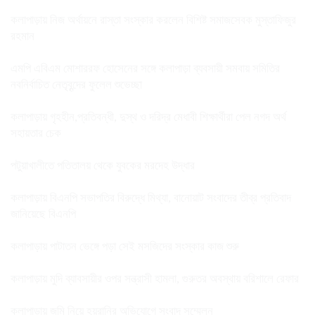
কলাপাড়ায় নিজ অর্থায়নে রাস্তা সংস্কার করলেন বিশিষ্ট সমাজসেবক মুস্তাফিজুর
রহমান
এমপি এবিএম মোশাররফ হোসেনের সঙ্গে কলাপাড়া ব্যবসায়ী সমবায় সমিতির
নবনির্বাচিত নেতৃবৃন্দের ফুলেল শুভেচ্ছা
কলাপাড়ায় গৃহহীন,প্রতিবন্ধী, দুস্থ ও দরিদ্র মেধাবী শিক্ষার্থীরা পেল নগদ অর্থ
সহায়তার চেক
পটুয়াখালীতে পতিতালয় থেকে যুবকের মরদেহ উদ্ধার
কলাপাড়ায় বিএনপি সভাপতির বিরুদ্ধে মিথ্যা, বানোয়াট সংবাদের তীব্র প্রতিবাদ
জানিয়েছে বিএনপি
কলাপাড়ায় পাটাতন ভেঙ্গে পড়া সেই মসজিদের সংস্কার কাজ শুরু
কলাপাড়ায় মুদি ব্যাবসায়ীর ওপর সন্ত্রাসী হামলা, গুরুতর অবস্থায় বরিশালে রেফার
কলাপাড়ায় জমি নিয়ে হয়রানির অভিযোগে সংবাদ সম্মেলন