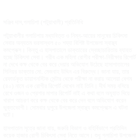
সঞ্জিব দাস,গলাচিপা (পটুয়াখালী) প্রতিনিধি
পটুয়াখালীর গলাচিপায় মধ্যবিত্ত ও নিম্ন-আয়ের মানুষের চিকিৎসা
সেবার অন্যতম ভরসাস্থল ৫০ শয্যা বিশিষ্ট উপজেলা স্বাস্থ্য
কমপ্লেক্স। কিন্তু এ হাসপাতালে ডাক্তারের স্বেচ্ছাচারিতায় ব্যাহত
হচ্ছে চিকিৎসা সেবা। গরীব এক মহিলা রোগীর পরীক্ষা-নিরীক্ষার রিপোর্ট
না দেখে কক্ষ থেকে বের করে দেয়ার অভিযোগ উঠেছে হাসাপাতালের
সিনিয়র ডাক্তার মো. মেজবাহ উদ্দিন এর বিরুদ্ধে। জানা যায়, তার
রেফার্ডকৃত ডায়াগনস্টিক সেন্টার থেকে পরীক্ষা না করায় আলেয়া বেগম
(৪০) নামে এক রোগীর রিপোর্ট দেখেন নাই তিনি। দীর্ঘ সময় বসিয়ে
রেখে ওজন ও প্রেশার মাপার রিপোর্ট নাই এ কথা বলে অযুহাত দিয়ে
খারাপ আচরণ করে কক্ষ থেকে বের করে দেন বলে অভিযোগ করেন
ভুক্তভোগী। সোমবার দুপুরে উপজেলা স্বাস্থ্য কমপ্লেক্সে এ ঘটনা
ঘটে।
হাসপাতাল সূত্রে জানা যায়, জরুরি বিভাগ ও বহির্বিভাগে প্রতিদিন
কয়েক হাজার রোগী চিকিৎসা সেবা নিতে আসে। শুধু গলাচিপা উপজেলা