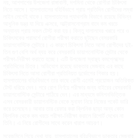
নয়, আশপাশের উপজেলা রাঙ্গাবালী, দশমিনা থেকে রোগীরা চিকিৎসা
নিতে আসে। হাসপাতালের বহির্বিভাগে প্রায় প্রতিদিন রোগীদের লম্বা
লাইন লেগেই থাকে। হাসপাতালের প্যাথলজি বিভাগে রয়েছে বিভিন্ন
আধুনিক যন্ত্র যা দিয়ে এক্সরে, আল্ট্রাসনোগ্রাম বাদে কম খরচে
অন্যান্য প্রায় সকল টেস্ট করা হয়। কিন্তু দালালদের খপ্পরে পরে ও
চিকিৎসকের পরামর্শে রোগীরা পরীক্ষা করাতে ছুটছেন বেসরকারি
ডায়াগনোস্টিক সেন্টারে। এ কারণে চিকিৎসা নিতে আসা রোগীদের দুই-
তিন গুণ বেশি অর্থ ব্যয় করে বেসরকারি ডায়াগনোস্টিক সেন্টার থেকে
পরীক্ষা-নিরীক্ষা করাতে হচ্ছে। এটি উপজেলা স্বাস্থ্য কমপ্লেক্সের
প্রতিদিনের চিত্র। অভিযোগ রয়েছে ডাক্তার মেজবাহ এর কাছে
চিকিৎসা নিতে আসা রোগীরা প্রতিনিয়ত দুর্ভোগের শিকার হয়।
হাসপাতালের বহিঃবিভাগে তার কাছে রোগী এলেই প্রয়োজন অতিরিক্ত
টেস্ট ধরিয়ে দেন। পরে রোগ নির্ণয়ে পরীক্ষার জন্য বাইরের বেসরকারি
ডায়াগনোস্টিক সেন্টারে পাঠিয়ে দেন। এর মাধ্যমে কমিশনভিত্তিক
এসব বেসরকারী ডায়াগনস্টিক থেকে মুনাফা নিয়ে নিজের পকেট ভারি
করে চলেছেন। আবার তার রেফার করা ক্লিনিক ছাড়া অন্য কোন
ক্লিনিক থেকে কম খরচে পরীক্ষা-নিরীক্ষা করালে রিপোর্ট দেখেন না
তিনি। এ নিয়ে রোগীদের সাথে করেন খারাপ আচরণ।
সরেজমিনে গিয়ে দেখা যায়, হাসপাতালের বহিঃবিভাগে ডাক্তার মেজবাহ