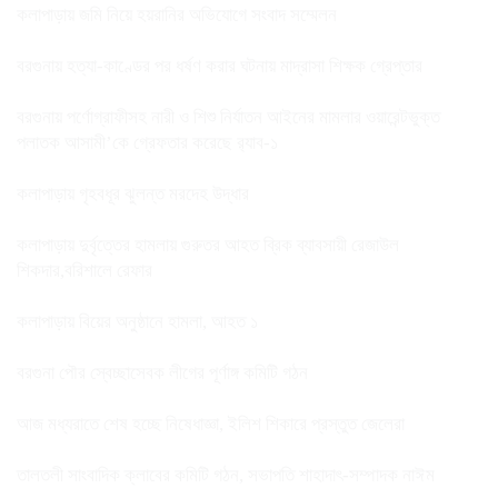
কলাপাড়ায় জমি নিয়ে হয়রানির অভিযোগে সংবাদ সম্মেলন
বরগুনায় হত্যা-কাণ্ডের পর ধর্ষণ করার ঘটনায় মাদ্রাসা শিক্ষক গ্রেপ্তার
বরগুনায় পর্ণোগ্রাফীসহ নারী ও শিশু নির্যাতন আইনের মামলার ওয়ারেন্টভুক্ত
পলাতক আসামী’কে গ্রেফতার করেছে র‌্যাব-১
কলাপাড়ায় গৃহবধূর ঝুলন্ত মরদেহ উদ্ধার
কলাপাড়ায় দুর্বৃত্তের হামলায় গুরুতর আহত ব্রিক ব্যাবসায়ী রেজাউল
শিকদার,বরিশালে রেফার
কলাপাড়ায় বিয়ের অনুষ্ঠানে হামলা, আহত ১
বরগুনা পৌর স্বেচ্ছাসেবক লীগের পূর্ণাঙ্গ কমিটি গঠন
আজ মধ্যরাতে শেষ হচ্ছে নিষেধাজ্ঞা, ইলিশ শিকারে প্রস্তুত জেলেরা
তালতলী সাংবাদিক ক্লাবের কমিটি গঠন, সভাপতি শাহাদাৎ-সম্পাদক নাঈম