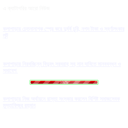
এ ক্যাটাগরির আরো নিউজ
কলাপাড়ায় চেতনানাশক স্প্রে করে দুর্ধর্ষ চুরি, নগদ টাকা ও স্বর্ণালংকার
লুট
কলাপাড়ায় নিরবচ্ছিন্ন বিদ্যুৎ সরবরাহ সহ নান দাবিতে মানববন্ধন ও
সমাবেশ
.
.
.
g
n
L
i
o
d
a
100%
কলাপাড়ায় নিজ অর্থায়নে রাস্তা সংস্কার করলেন বিশিষ্ট সমাজসেবক
মুস্তাফিজুর রহমান