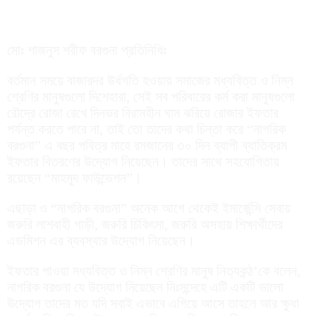
মোঃ শাজনুস শরীফ বরগুনা প্রতিনিধিঃ
বর্তমান সময়ে বাজারদর উর্ধগতি হওয়ায় সমাজের মধ্যবিত্ত ও নিম্ন
শ্রেণির মানুষগুলো দিশেহারা, সেই সব পরিবারের কর্ম করা মানুষগুলো
রৌদ্রে রোজা রেখে দিনভর বিরামহীন ঘাম ঝরিয়ে রোজার ইফতার
পর্যন্ত করতে পারে না, তাই তো তাদের কথা চিন্তা করে “নাগরিক
বরগুনা” এ বছর পবিত্র মাহে রমজানের ৩০ দিন ব্যাপী ব্যাতিক্রম
ইফতার বিতরণের উদ্যোগ নিয়েছেন। তাদের সাথে সহযোগিতায়
রয়েছেন “মাহমুদ ফাউন্ডেশন”।
এছাড়া ও “নাগরিক বরগুনা” অনেক আগে থেকেই ইমার্জেন্সি সেবায়
জরুরি লাশবাহী গাড়ী, জরুরি চিকিৎসা, জরুরি অসহায় শিক্ষার্থীদের
এডমিশন এর ব্যবস্থার উদ্যোগ নিয়েছেন।
ইফতার পাওয়া মধ্যবিত্ত ও নিম্ন শ্রেণির মানুষ নিত্যকন্ঠ’কে বলেন,
নাগরিক বরগুনা যে উদ্যোগ নিয়েছেন নিঃসন্দেহে এটি একটি ভালো
উদ্যোগ তাদের মত যদি সবাই এভাবে এগিয়ে আসে তাহলে আর ক্ষুধা