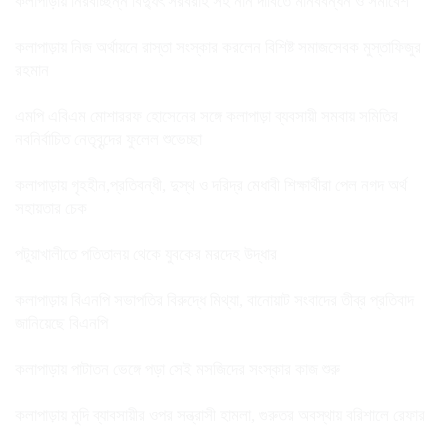
কলাপাড়ায় নিরবচ্ছিন্ন বিদ্যুৎ সরবরাহ সহ নান দাবিতে মানববন্ধন ও সমাবেশ
কলাপাড়ায় নিজ অর্থায়নে রাস্তা সংস্কার করলেন বিশিষ্ট সমাজসেবক মুস্তাফিজুর
রহমান
এমপি এবিএম মোশাররফ হোসেনের সঙ্গে কলাপাড়া ব্যবসায়ী সমবায় সমিতির
নবনির্বাচিত নেতৃবৃন্দের ফুলেল শুভেচ্ছা
কলাপাড়ায় গৃহহীন,প্রতিবন্ধী, দুস্থ ও দরিদ্র মেধাবী শিক্ষার্থীরা পেল নগদ অর্থ
সহায়তার চেক
পটুয়াখালীতে পতিতালয় থেকে যুবকের মরদেহ উদ্ধার
কলাপাড়ায় বিএনপি সভাপতির বিরুদ্ধে মিথ্যা, বানোয়াট সংবাদের তীব্র প্রতিবাদ
জানিয়েছে বিএনপি
কলাপাড়ায় পাটাতন ভেঙ্গে পড়া সেই মসজিদের সংস্কার কাজ শুরু
কলাপাড়ায় মুদি ব্যাবসায়ীর ওপর সন্ত্রাসী হামলা, গুরুতর অবস্থায় বরিশালে রেফার