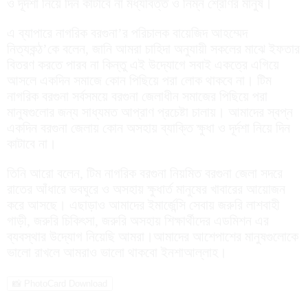
ও দূর্দশা নিয়ে দিন কাটাবে না মধ্যবিত্ত ও নিম্ন শ্রেণির মানুষ।
এ ব্যাপারে নাগরিক বরগুনা’র পরিচালক বায়েজিদ আহম্মেদ
নিত্যকন্ঠ’কে বলেন, জানি আমরা চাহিদা অনুযায়ী সকলের মাঝে ইফতার
বিতরণ করতে পারব না কিন্তু এই উদ্যোগে সবাই একত্রে এগিয়ে
আসলে একদিন সমাজে কোন পিছিয়ে পরা লোক থাকবে না। টিম
নাগরিক বরগুনা সর্বসময়ে বরগুনা জেলাধীন সমাজের পিছিয়ে পরা
মানুষগুলোর জন্য সাধ্যমত আপ্রাণ প্রচেষ্টা চালায়। আমাদের স্বপ্ন
একদিন বরগুনা জেলায় কোন অসহায় ব্যাক্তি ক্ষুধা ও দূর্দশা নিয়ে দিন
কাটাবে না।
তিনি আরো বলেন, টিম নাগরিক বরগুনা নিয়মিত বরগুনা জেলা সদরে
রাতের আঁধারে ভবঘুরে ও অসহায় ক্ষুধার্ত মানুষের খাবারের আয়োজন
করে আসছে। এছাড়াও আমাদের ইমার্জেন্সি সেবায় জরুরি লাশবাহী
গাড়ী, জরুরি চিকিৎসা, জরুরি অসহায় শিক্ষার্থীদের এডমিশন এর
ব্যবস্থার উদ্যোগ নিয়েছি আমরা।আমাদের আশেপাশের মানুষগুলোকে
ভালো রাখলে আমরাও ভালো থাকবো ইনশাআল্লাহ।
📸 PhotoCard Download