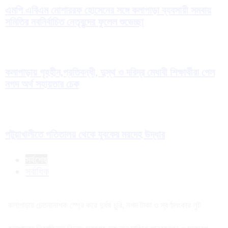
এমপি এবিএম মোশাররফ হোসেনের সঙ্গে কলাপাড়া ব্যবসায়ী সমবায়
সমিতির নবনির্বাচিত নেতৃবৃন্দের ফুলেল শুভেচ্ছা
কলাপাড়ায় গৃহহীন,প্রতিবন্ধী, দুস্থ ও দরিদ্র মেধাবী শিক্ষার্থীরা পেল
নগদ অর্থ সহায়তার চেক
পটুয়াখালীতে পতিতালয় থেকে যুবকের মরদেহ উদ্ধার
সর্বশেষ
সর্বাধিক
কলাপাড়ায় চেতনানাশক স্প্রে করে দুর্ধর্ষ চুরি, নগদ টাকা ও স্বর্ণালংকার লুট