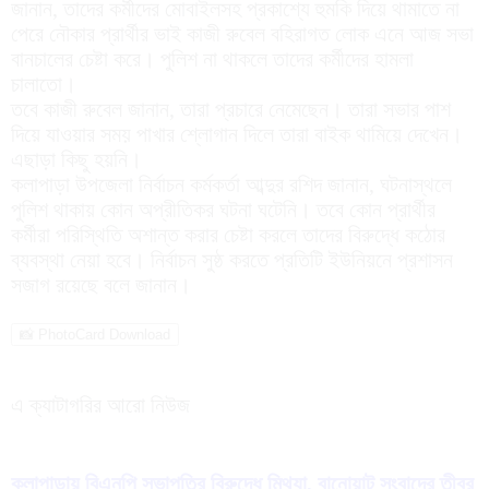
জানান, তাদের কর্মীদের মোবাইলসহ প্রকাশ্যে হুমকি দিয়ে থামাতে না
পেরে নৌকার প্রার্থীর ভাই কাজী রুবেল বহিরাগত লোক এনে আজ সভা
বানচালের চেষ্টা করে। পুলিশ না থাকলে তাদের কর্মীদের হামলা
চালাতো।
তবে কাজী রুবেল জানান, তারা প্রচারে নেমেছেন। তারা সভার পাশ
দিয়ে যাওয়ার সময় পাখার শ্লোগান দিলে তারা বাইক থামিয়ে দেখেন।
এছাড়া কিছু হয়নি।
কলাপাড়া উপজেলা নির্বাচন কর্মকর্তা আব্দুর রশিদ জানান, ঘটনাস্থলে
পুলিশ থাকায় কোন অপ্রীতিকর ঘটনা ঘটেনি। তবে কোন প্রার্থীর
কর্মীরা পরিস্থিতি অশান্ত করার চেষ্টা করলে তাদের বিরুদ্ধে কঠোর
ব্যবস্থা নেয়া হবে। নির্বাচন সুষ্ঠ করতে প্রতিটি ইউনিয়নে প্রশাসন
সজাগ রয়েছে বলে জানান।
📸 PhotoCard Download
এ ক্যাটাগরির আরো নিউজ
কলাপাড়ায় বিএনপি সভাপতির বিরুদ্ধে মিথ্যা, বানোয়াট সংবাদের তীব্র