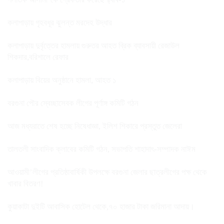
কলাপাড়ায় গৃহবধূর ঝুলন্ত মরদেহ উদ্ধার
কলাপাড়ায় দুর্বৃত্তের হামলায় গুরুতর আহত ব্রিক ব্যাবসায়ী রেজাউল
শিকদার,বরিশালে রেফার
কলাপাড়ায় বিয়ের অনুষ্ঠানে হামলা, আহত ১
বরগুনা পৌর স্বেচ্ছাসেবক লীগের পূর্ণাঙ্গ কমিটি গঠন
আজ মধ্যরাতে শেষ হচ্ছে নিষেধাজ্ঞা, ইলিশ শিকারে প্রস্তুত জেলেরা
তালতলী সাংবাদিক ক্লাবের কমিটি গঠন, সভাপতি শাহাদাৎ-সম্পাদক নাঈম
আওয়ামী’লীগের প্রতিষ্ঠাবার্ষিকী উপলক্ষে বরগুনা জেলার ছাত্রলীগের পক্ষ থেকে
খাবার বিতরণ!
কুয়াকাটা দুইটি আবাসিক হোটেল থেকে,৭০ হাজার টাকা জরিমানা আদায়।