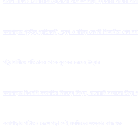
এমপি এবিএম মোশাররফ হোসেনের সঙ্গে কলাপাড়া ব্যবসায়ী সমবায় সমিতির 
কলাপাড়ায় গৃহহীন,প্রতিবন্ধী, দুস্থ ও দরিদ্র মেধাবী শিক্ষার্থীরা পেল ন
পটুয়াখালীতে পতিতালয় থেকে যুবকের মরদেহ উদ্ধার
কলাপাড়ায় বিএনপি সভাপতির বিরুদ্ধে মিথ্যা, বানোয়াট সংবাদের তীব্র 
কলাপাড়ায় পাটাতন ভেঙ্গে পড়া সেই মসজিদের সংস্কার কাজ শুরু