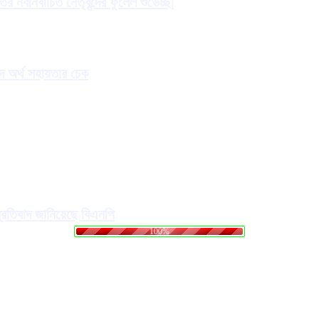
নবনির্বাচিত নেতৃবৃন্দের ফুলেল শুভেচ্ছা
গদ অর্থ সহায়তার চেক
প্রতিবাদ জানিয়েছে বিএনপি
.
.
.
g
n
i
d
a
o
L
100%