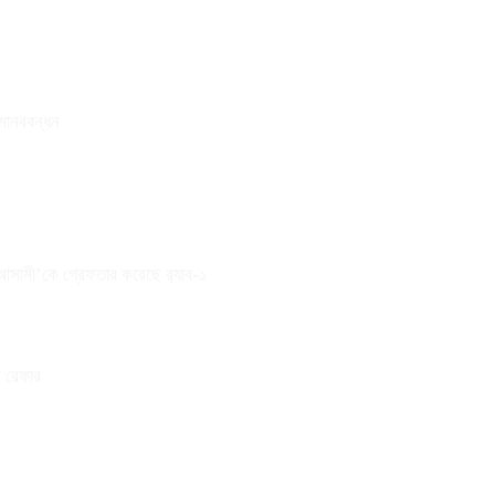
 মানববন্ধন
 আসামী’কে গ্রেফতার করেছে র‌্যাব-১
ে রেফার