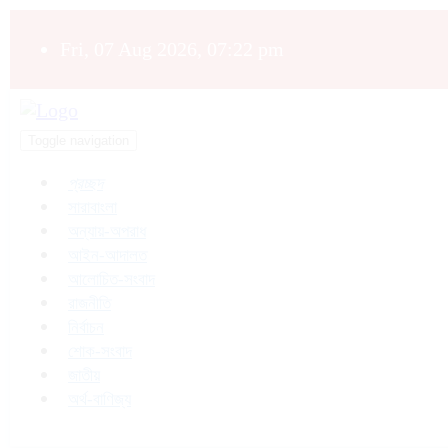
Fri, 07 Aug 2026, 07:22 pm
Toggle navigation
প্রচ্ছদ
সারাবাংলা
অন্যায়-অপরাধ
আইন-আদালত
আলোচিত-সংবাদ
রাজনীতি
নির্বাচন
শোক-সংবাদ
জাতীয়
অর্থ-বাণিজ্য