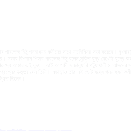
 শিহাব পারভেজ মিঠু গনমাধ্যম কর্মীদের সাথে মতবিনিময় সভা করেছে। বুধবা
 সভায় বিশ্বাস শিহাব পারভেজ মিঠু বলেন,মুক্তি যুদ্ধ দেখেছি যুদ্ধে 
িরুদ্ধে আমার এই যুদ্ধ। তাই আগামী ৭ জানুয়ারি পটুয়াখালী ৪ আসনের স
া প্রশ্নের উত্তর দেন তিনি। এছাড়াও তার এই ভোট যদ্ধে গনমাধ্যম কর
পস্থিত ছিলেন।