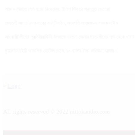
আজ মধ্যরাতে শেষ হচ্ছে নিষেধাজ্ঞা, ইলিশ শিকারে প্রস্তুত জেলেরা
তালতলী সাংবাদিক ক্লাবের কমিটি গঠন, সভাপতি শাহাদাৎ-সম্পাদক নাঈম
আওয়ামী’লীগের প্রতিষ্ঠাবার্ষিকী উপলক্ষে বরগুনা জেলার ছাত্রলীগের পক্ষ থেকে খাবা
কুয়াকাটা দুইটি আবাসিক হোটেল থেকে,৭০ হাজার টাকা জরিমানা আদায়।
All rights reserved © 2022 nittokantho.com