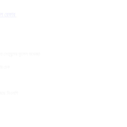
ালে রেফার
নেতৃবৃন্দের ফুলেল শুভেচ্ছা
তার চেক
য়েছে বিএনপি