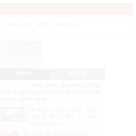
চন
শোক-সংবাদ
জাতীয়
অর্থ-বাণিজ্য
সর্বশেষ
সর্বাধিক
এমপি এবিএম মোশাররফ হোসেনের
সঙ্গে কলাপাড়া ব্যবসায়ী সমবায় সমিতির নবনির্বাচিত
নেতৃবৃন্দের ফুলেল শুভেচ্ছা
কলাপাড়ায় গৃহহীন,প্রতিবন্ধী, দুস্থ ও
দরিদ্র মেধাবী শিক্ষার্থীরা পেল নগদ
অর্থ সহায়তার চেক
পটুয়াখালীতে পতিতালয় থেকে