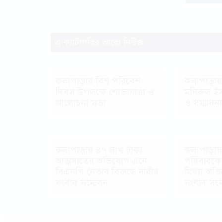
এ ক্যাটাগরির আরো নিউজ
কলাপাড়ায় বিশ্ব পরিবেশ
কলাপাড়ায়
দিবস উপলক্ষে শোভাযাত্রা ও
মনিরুল ইস
আলোচনা সভা
ও সম্মাননা
কলাপাড়ায় ৪৭ লাখ টাকা
কলাপাড়ায়
আত্মসাতের অভিযোগ এনে
পরিবারকে
বিএনপি নেতার বিরুদ্ধে নারীর
মিথ্যা অভ
সংবাদ সম্মেলন
সংবাদ সম্