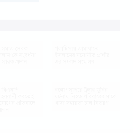
 সমাজ সেবক
গলাচিপায় জামায়াতে
লাম’কে সংবর্ধনা
ইসলামের মনোনীত প্রার্থীর
 স্মারক প্রদান
এর সংবাদ সম্মেলন
 বিএনপি
বঙ্গোপসাগরে ট্রলার ডুবির
 হয়রানী করতেই
ঘটনায় নিহত পরিবারের মাঝে
িযোগের প্রতিবাদে
খাদ্য সহায়তা চাল বিতরণ
মেলন