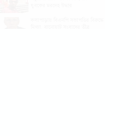
যুবকের মরদেহ উদ্ধার
কলাপাড়ায় বিএনপি সভাপতির বিরুদ্ধে
মিথ্যা, বানোয়াট সংবাদের তীব্র
প্রতিবাদ জানিয়েছে বিএনপি
কলাপাড়ায় পাটাতন ভেঙ্গে পড়া সেই
মসজিদের সংস্কার কাজ শুরু
কলাপাড়ায় মুদি ব্যাবসায়ীর ওপর
সন্ত্রাসী হামলা, গুরুতর অবস্থায়
বরিশালে রেফার
কলাপাড়ায় জমি নিয়ে হয়রানির
অভিযোগে সংবাদ সম্মেলন
কলাপাড়া সাংবাদিক ইউনিয়নের
২০২৬-২০২৭ কমিটি গঠন
কলাপাড়ায় সত্তোরোর্ধ বৃদ্ধকে হত্যার