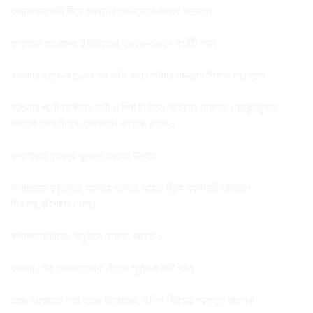
কলাপাড়ায় জমি নিয়ে হয়রানির অভিযোগে সংবাদ সম্মেলন
কলাপাড়া সাংবাদিক ইউনিয়নের ২০২৬-২০২৭ কমিটি গঠন
বরগুনায় হত্যা-কাণ্ডের পর ধর্ষণ করার ঘটনায় মাদ্রাসা শিক্ষক গ্রেপ্তার
বরগুনায় পর্ণোগ্রাফীসহ নারী ও শিশু নির্যাতন আইনের মামলার ওয়ারেন্টভুক্ত
পলাতক আসামী’কে গ্রেফতার করেছে র‌্যাব-১
কলাপাড়ায় গৃহবধূর ঝুলন্ত মরদেহ উদ্ধার
কলাপাড়ায় দুর্বৃত্তের হামলায় গুরুতর আহত ব্রিক ব্যাবসায়ী রেজাউল
শিকদার,বরিশালে রেফার
কলাপাড়ায় বিয়ের অনুষ্ঠানে হামলা, আহত ১
বরগুনা পৌর স্বেচ্ছাসেবক লীগের পূর্ণাঙ্গ কমিটি গঠন
আজ মধ্যরাতে শেষ হচ্ছে নিষেধাজ্ঞা, ইলিশ শিকারে প্রস্তুত জেলেরা