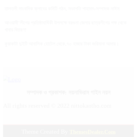
তালতলী সাংবাদিক ক্লাবের কমিটি গঠন, সভাপতি শাহাদাৎ-সম্পাদক নাঈম
আওয়ামী’লীগের প্রতিষ্ঠাবার্ষিকী উপলক্ষে বরগুনা জেলার ছাত্রলীগের পক্ষ থেকে
খাবার বিতরণ!
কুয়াকাটা দুইটি আবাসিক হোটেল থেকে,৭০ হাজার টাকা জরিমানা আদায়।
সম্পাদক ও প্রকাশক: নয়নাভিরাম গাইন নয়ন
All rights reserved © 2022 nittokantho.com
Theme Created By
ThemesDealer.Com