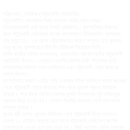
সঞ্জিব দাস, গলাচিপা (পটুয়াখালী) প্রতিনিধি
পটুয়াখালীতে সাংবাদিক মির্জা আহসান হাবিব মারা গেছেন
(ইন্নালিল্লাহি ওয়া ইন্না ইলাহি রাজিউন)। বৃহস্পতিবার দিবাগত
রাতে পটুয়াখালী মেডিকেল কলেজ হাসপাতালে চিকিৎসাধীন অবস্থায়
তার মৃত্যু হয়। এর আগে স্ট্রোকজনিত কারণে অসুস্থ হলে খুলনার
আবু নাসের হাসপাতালে দীর্ঘ দিন চিকিৎসা নিয়েছেন তিনি।
হাবিব জাতীয় দৈনিক কালবেলার, ওয়ানলাইন বরিশাল বানীর পটুয়াখালী
প্রতিনিধি ছিলেন। এছাড়াও স্থানীয় দৈনিক সাথী পত্রিকার বার্তা
সম্পাদকের দায়িত্ব পালন করছিলেন এবং পটুয়াখালী প্রেস ক্লাবের
সদস্য ছিলেন।
বৃহস্পতিবার সকাল ১০টায় পৌর এলাকার মদিনা মসজিদে প্রথম জানাজা
শেষে পটুয়াখালী প্রেস ক্লাবের পক্ষ থেকে ফুলেল শ্রদ্ধা জানানো
হয়েছে। পরে তাকে বরিশাল জেলার মুলাদি উপজেলার পূর্ব নাজিরপুর
গ্রামের নিয়ে যাওয়া হয়। সেখানে দ্বিতীয় জানাজা শেষে তার দাফন
সম্পন্ন হয়েছে।
মৃতের স্ত্রী বলেন, খুলনায় চিকিৎসা শেষে পটুয়াখালী ফিরে আসেন।
এরপর ১২ এপ্রিল অসুস্থ হলে তাকে পটুয়াখালী মেডিকেল কলেজ
হাসপাতালে নেওয়া হলে তার মৃত্যু হয়। মির্জা আহসান হাবিব সুনামের