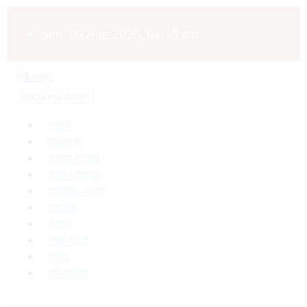
Sun, 09 Aug 2026, 04:15 am
Toggle navigation
প্রচ্ছদ
সারাবাংলা
অন্যায়-অপরাধ
আইন-আদালত
আলোচিত-সংবাদ
রাজনীতি
নির্বাচন
শোক-সংবাদ
জাতীয়
অর্থ-বাণিজ্য