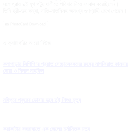
সঙ্গে প্রায় দুই যুগ পটুয়াখালীতে পরিবার নিয়ে বসবাস করেছিলেন।
তিনি স্ত্রী-দুই কন্যা, নাতি-নাতনিসহ অসংখ্য গুণগ্রাহী রেখে গেছেন।
📸 PhotoCard Download
এ ক্যাটাগরির আরো নিউজ
কলাপাড়ায় সিপিপি’র প্রয়াত সেচ্ছাসেবকদের রুহের মাগফিরাত কামনায়
দোয়া ও মিলাদ মাহফিল
মহিপুরে পুকুরের ডোবায় ডুবে দুই শিশুর মৃত্যু
কুয়াকাটায় বজ্রাঘাতে এক জেলের মর্মান্তিক মৃত্যু