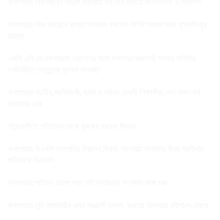
কলাপাড়ায় নিরবচ্ছিন্ন বিদ্যুৎ সরবরাহ সহ নান দাবিতে মানববন্ধন ও সমাবেশ
কলাপাড়ায় নিজ অর্থায়নে রাস্তা সংস্কার করলেন বিশিষ্ট সমাজসেবক মুস্তাফিজুর
রহমান
এমপি এবিএম মোশাররফ হোসেনের সঙ্গে কলাপাড়া ব্যবসায়ী সমবায় সমিতির
নবনির্বাচিত নেতৃবৃন্দের ফুলেল শুভেচ্ছা
কলাপাড়ায় গৃহহীন,প্রতিবন্ধী, দুস্থ ও দরিদ্র মেধাবী শিক্ষার্থীরা পেল নগদ অর্থ
সহায়তার চেক
পটুয়াখালীতে পতিতালয় থেকে যুবকের মরদেহ উদ্ধার
কলাপাড়ায় বিএনপি সভাপতির বিরুদ্ধে মিথ্যা, বানোয়াট সংবাদের তীব্র প্রতিবাদ
জানিয়েছে বিএনপি
কলাপাড়ায় পাটাতন ভেঙ্গে পড়া সেই মসজিদের সংস্কার কাজ শুরু
কলাপাড়ায় মুদি ব্যাবসায়ীর ওপর সন্ত্রাসী হামলা, গুরুতর অবস্থায় বরিশালে রেফার