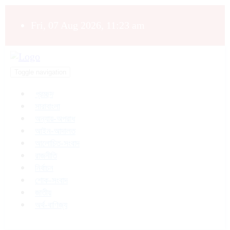
Fri, 07 Aug 2026, 11:23 am
Toggle navigation
প্রচ্ছদ
সারাবাংলা
অন্যায়-অপরাধ
আইন-আদালত
আলোচিত-সংবাদ
রাজনীতি
নির্বাচন
শোক-সংবাদ
জাতীয়
অর্থ-বাণিজ্য