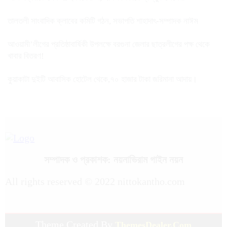
তালতলী সাংবাদিক ক্লাবের কমিটি গঠন, সভাপতি শাহাদাৎ-সম্পাদক নাঈম
আওয়ামী’লীগের প্রতিষ্ঠাবার্ষিকী উপলক্ষে বরগুনা জেলার ছাত্রলীগের পক্ষ থেকে
খাবার বিতরণ!
কুয়াকাটা দুইটি আবাসিক হোটেল থেকে,৭০ হাজার টাকা জরিমানা আদায়।
সম্পাদক ও প্রকাশক: নয়নাভিরাম গাইন নয়ন
All rights reserved © 2022 nittokantho.com
Theme Created By
ThemesDealer.Com