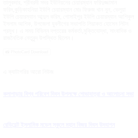
তালুকদার, শ্রীবরদী সদর ইউনিয়নের চেয়ারম্যান ফরিদুজ্জামান
ফরিদ,কুড়িকাহনিয়া ইউপি চেয়ারম্যান মোঃ ফিরুজ খান নুন, ভেলুয়া
ইউপি চেয়ারম্যান আব্দুল করিম, গোসাইপুর ইউপি চেয়ারম্যান আশিকুল
ইসলাম আশিক, উপজেলা যুবলীগের সভাপতি লিয়াকত হোসেন লিটন
প্রমুখ। এ সময় বিভিন্ন দপ্তরের কর্মকর্তা,মুক্তিযোদ্ধা, সাংবাদিক ও
রাজনৈতিক নেতৃবৃন্দ উপস্থিত ছিলেন।
📸 PhotoCard Download
এ ক্যাটাগরির আরো নিউজ
কলাপাড়ায় বিশ্ব পরিবেশ দিবস উপলক্ষে শোভাযাত্রা ও আলোচনা সভা
রেডিয়েন্ট ইসলামিক মডেল স্কুলে মহান বিজয় দিবস উদযাপন