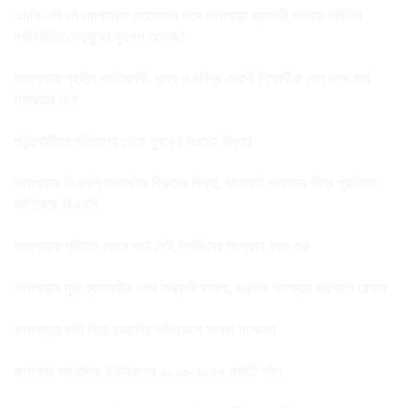
এমপি এবিএম মোশাররফ হোসেনের সঙ্গে কলাপাড়া ব্যবসায়ী সমবায় সমিতির
নবনির্বাচিত নেতৃবৃন্দের ফুলেল শুভেচ্ছা
কলাপাড়ায় গৃহহীন,প্রতিবন্ধী, দুস্থ ও দরিদ্র মেধাবী শিক্ষার্থীরা পেল নগদ অর্থ
সহায়তার চেক
পটুয়াখালীতে পতিতালয় থেকে যুবকের মরদেহ উদ্ধার
কলাপাড়ায় বিএনপি সভাপতির বিরুদ্ধে মিথ্যা, বানোয়াট সংবাদের তীব্র প্রতিবাদ
জানিয়েছে বিএনপি
কলাপাড়ায় পাটাতন ভেঙ্গে পড়া সেই মসজিদের সংস্কার কাজ শুরু
কলাপাড়ায় মুদি ব্যাবসায়ীর ওপর সন্ত্রাসী হামলা, গুরুতর অবস্থায় বরিশালে রেফার
কলাপাড়ায় জমি নিয়ে হয়রানির অভিযোগে সংবাদ সম্মেলন
কলাপাড়া সাংবাদিক ইউনিয়নের ২০২৬-২০২৭ কমিটি গঠন