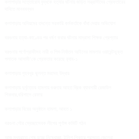
কলাপাড়ায় সত্তোরোর্ধ বৃদ্ধকে হত্যার ঘটনায় জড়িত সন্ত্রাসীদের গ্রেফতারের
দাবিতে মানববন্ধন
কলাপাড়ায় অনিয়মের তদন্তে সরকারি কর্মকর্তাকে বাঁধা দেয়ার অভিযোগ
বরগুনায় হত্যা-কাণ্ডের পর ধর্ষণ করার ঘটনায় মাদ্রাসা শিক্ষক গ্রেপ্তার
বরগুনায় পর্ণোগ্রাফীসহ নারী ও শিশু নির্যাতন আইনের মামলার ওয়ারেন্টভুক্ত
পলাতক আসামী’কে গ্রেফতার করেছে র‌্যাব-১
কলাপাড়ায় গৃহবধূর ঝুলন্ত মরদেহ উদ্ধার
কলাপাড়ায় দুর্বৃত্তের হামলায় গুরুতর আহত ব্রিক ব্যাবসায়ী রেজাউল
শিকদার,বরিশালে রেফার
কলাপাড়ায় বিয়ের অনুষ্ঠানে হামলা, আহত ১
বরগুনা পৌর স্বেচ্ছাসেবক লীগের পূর্ণাঙ্গ কমিটি গঠন
আজ মধ্যরাতে শেষ হচ্ছে নিষেধাজ্ঞা, ইলিশ শিকারে প্রস্তুত জেলেরা