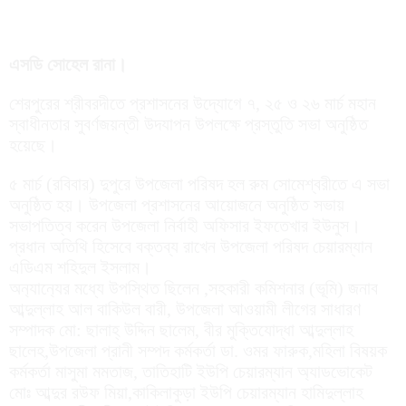
এসডি সোহেল রানা।
শেরপুরের শ্রীবরদীতে প্রশাসনের উদ্যোগে ৭, ২৫ ও ২৬ মার্চ মহান
স্বাধীনতার সুবর্ণজয়ন্তী উদযাপন উপলক্ষে প্রস্তুতি সভা অনুষ্ঠিত
হয়েছে।
৫ মার্চ (রবিবার) দুপুরে উপজেলা পরিষদ হল রুম সোমেশ্বরীতে এ সভা
অনুষ্ঠিত হয়। উপজেলা প্রশাসনের আয়োজনে অনুষ্ঠিত সভায়
সভাপতিত্ব করেন উপজেলা নির্বাহী অফিসার ইফতেখার ইউনুস।
প্রধান অতিথি হিসেবে বক্তব্য রাখেন উপজেলা পরিষদ চেয়ারম্যান
এডিএম শহিদুল ইসলাম।
অন‍্যান‍্যের মধ্যে উপস্থিত ছিলেন ,সহকারী কমিশনার (ভূমি) জনাব
আব্দুল্লাহ আল বাকিউল বারী, উপজেলা আওয়ামী লীগের সাধারণ
সম্পাদক মো: ছালাহ্ উদ্দিন ছালেম, বীর মুক্তিযোদ্ধা আব্দুল্লাহ
ছালেহ,উপজেলা প্রানী সম্পদ কর্মকর্তা ডা. ওমর ফারুক,মহিলা বিষয়ক
কর্মকর্তা মাসুমা মমতাজ, তাতিহাটি ইউপি চেয়ারম্যান অ্যাডভোকেট
মোঃ আব্দুর রউফ মিয়া,কাকিলাকুড়া ইউপি চেয়ারম্যান হামিদুল্লাহ